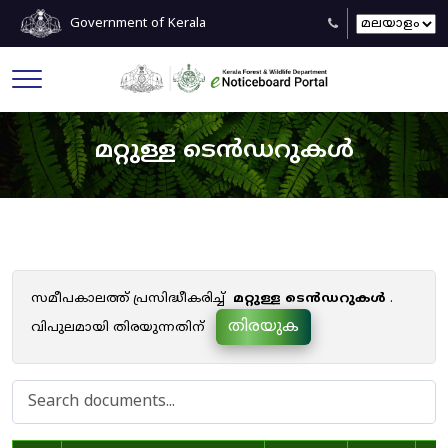
Government of Kerala
മറ്റുള്ള ടെൻഡറുകൾ
സമീപകാലത്ത് പ്രസിദ്ധീകരിച്ച്
മറ്റുള്ള ടെൻഡറുകൾ
.
തിരയുക
വിപുലമായി തിരയുന്നതിന്