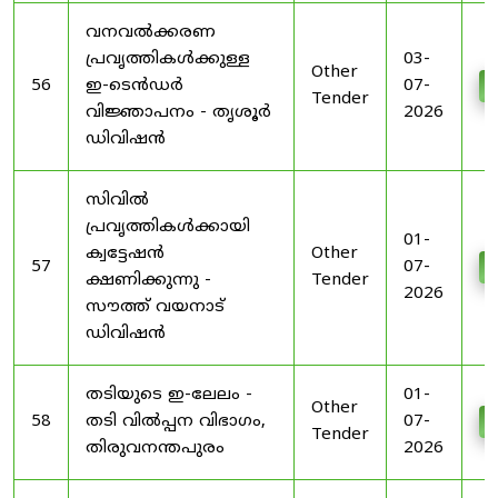
വനവൽക്കരണ
പ്രവൃത്തികൾക്കുള്ള
03-
Other
56
ഇ-ടെൻഡർ
07-
D
Tender
വിജ്ഞാപനം - തൃശൂർ
2026
ഡിവിഷൻ
സിവിൽ
പ്രവൃത്തികൾക്കായി
01-
ക്വട്ടേഷൻ
Other
57
07-
D
ക്ഷണിക്കുന്നു -
Tender
2026
സൗത്ത് വയനാട്
ഡിവിഷൻ
തടിയുടെ ഇ-ലേലം -
01-
Other
58
തടി വിൽപ്പന വിഭാഗം,
07-
D
Tender
തിരുവനന്തപുരം
2026