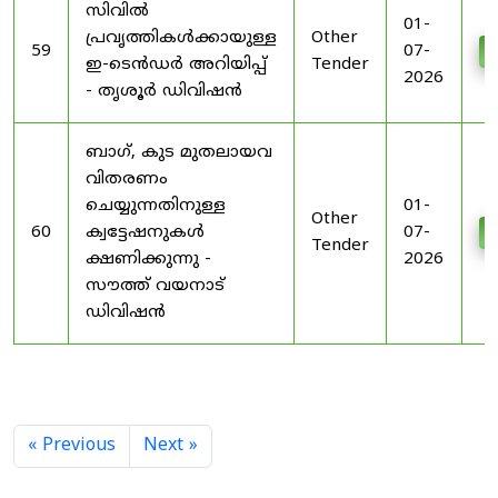
സിവിൽ
01-
പ്രവൃത്തികൾക്കായുള്ള
Other
59
07-
D
ഇ-ടെൻഡർ അറിയിപ്പ്
Tender
2026
- തൃശൂർ ഡിവിഷൻ
ബാഗ്, കുട മുതലായവ
വിതരണം
ചെയ്യുന്നതിനുള്ള
01-
Other
60
ക്വട്ടേഷനുകൾ
07-
D
Tender
ക്ഷണിക്കുന്നു -
2026
സൗത്ത് വയനാട്
ഡിവിഷൻ
« Previous
Next »