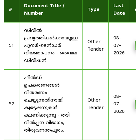
Document Title /
Last
#
Type
Ac
Number
Date
സിവിൽ
പ്രവൃത്തികൾക്കായുള്ള
08-
Other
51
പുനർ-ടെൻഡർ
07-
D
Tender
വിജ്ഞാപനം - തെന്മല
2026
ഡിവിഷൻ
ഫീൽഡ്
ഉപകരണങ്ങൾ
വിതരണം
08-
ചെയ്യുന്നതിനായി
Other
52
07-
D
ക്വട്ടേഷനുകൾ
Tender
2026
ക്ഷണിക്കുന്നു - തടി
വിൽപ്പന വിഭാഗം,
തിരുവനന്തപുരം.