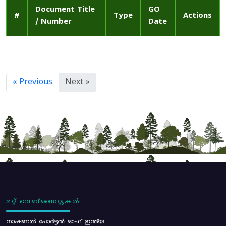
Document Title
GO
#
Type
Actions
/ Number
Date
« Previous
Next »
മറ്റ് വെബ്സൈറ്റുകൾ
നാഷണൽ പോർട്ടൽ ഓഫ് ഇന്ത്യ