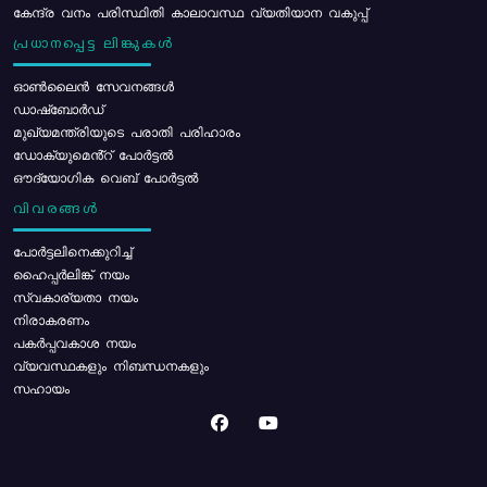
കേന്ദ്ര വനം പരിസ്ഥിതി കാലാവസ്ഥ വ്യതിയാന വകുപ്പ്
പ്രധാനപ്പെട്ട ലിങ്കുകൾ
ഓൺലൈൻ സേവനങ്ങൾ
ഡാഷ്ബോർഡ്
മുഖ്യമന്ത്രിയുടെ പരാതി പരിഹാരം
ഡോക്യുമെൻ്റ് പോർട്ടൽ
ഔദ്യോഗിക വെബ് പോർട്ടൽ
വിവരങ്ങൾ
പോര്‍ട്ടലിനെക്കുറിച്ച്
ഹൈപ്പർലിങ്ക് നയം
സ്വകാര്യതാ നയം
നിരാകരണം
പകർപ്പവകാശ നയം
വ്യവസ്ഥകളും നിബന്ധനകളും
സഹായം