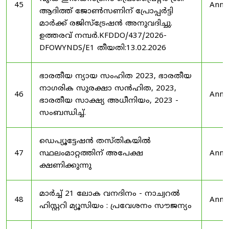
45
Anno
ആദിത്ത് ജോൺസണിന് പ്രോപ്പർട്ടി
മാർക്ക് രജിസ്ട്രേഷൻ അനുവദിച്ചു.
ഉത്തരവ് നമ്പർ.KFDDO/437/2026-
DFOWYNDS/E1 തീയതി:13.02.2026
ഭാരതീയ ന്യായ സംഹിത 2023, ഭാരതീയ
നാഗരിക സുരക്ഷാ സൻഹിത, 2023,
46
Anno
ഭാരതീയ സാക്ഷ്യ അധീനിയം, 2023 -
സംബന്ധിച്ച്.
ഡെപ്യൂട്ടേഷൻ തസ്തികയിൽ
47
സ്ഥലംമാറ്റത്തിന് അപേക്ഷ
Anno
ക്ഷണിക്കുന്നു
മാർച്ച് 21 ലോക വനദിനം - നാച്വറൽ
48
Anno
ഹിസ്റ്ററി മ്യൂസിയം : പ്രവേശനം സൗജന്യം