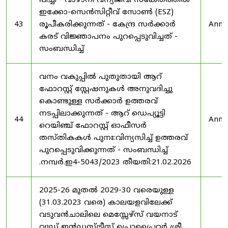
പീച്ചി - വാഴാനി വന്യജീവി സങ്കേതത്തിൽ
ഇക്കോ-സെൻസിറ്റീവ് സോൺ (ESZ)
43
രൂപീകരിക്കുന്നത് - കേന്ദ്ര സർക്കാർ
Anno
കരട് വിജ്ഞാപനം പുറപ്പെടുവിച്ചത് -
സംബന്ധിച്ച്
വനം വകുപ്പിൽ പുതുതായി ആറ്
ഫോറസ്റ്റ് സ്റ്റേഷനുകൾ അനുവദിച്ചു
കൊണ്ടുള്ള സർക്കാർ ഉത്തരവ്
നടപ്പിലാക്കുന്നത് - ആറ് ഡെപ്യൂട്ടി
44
Anno
റെയിഞ്ച് ഫോറസ്റ്റ് ഓഫീസർ
തസ്തികകൾ പുനഃ:വിന്യസിച്ച് ഉത്തരവ്
പുറപ്പെടുവിക്കുന്നത് - സംബന്ധിച്ച്
.നമ്പർ.ഇ4-5043/2023 തീയതി:21.02.2026
2025-26 മുതൽ 2029-30 വരെയുള്ള
(31.03.2023 വരെ) കാലയളവിലേക്ക്
വടുവൻചാലിലെ മെസ്സേഴ്സ് വയനാട്
വുഡ് ഇൻഡസ്ട്രീസ് പ്രൊപ്രൈറ്റർ ശ്രീ.