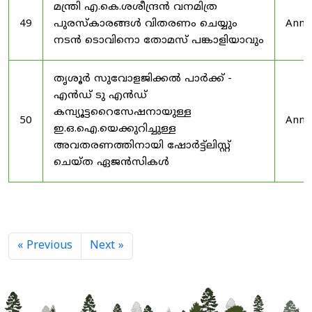
മന്ത്രി എ.കെ.ശശീന്ദ്രൻ വനമിത്ര
49
പുരസ്‌കാരങ്ങൾ വിതരണം ചെയ്യും
Anno
നടൻ ടൊവിനൊ തോമസ് പങ്കാളിയാവും
തൃശൂർ സുവോളജിക്കൽ പാർക്ക് -
എൻഡ് ടു എൻഡ്
കമ്പ്യൂട്ടറൈസേഷനായുള്ള
50
Anno
ഇ.ഒ.ഐ.യെക്കുറിച്ചുള്ള
അവതരണത്തിനായി ഷോർട്ട്‌ലിസ്റ്റ്
ചെയ്ത ഏജൻസികൾ
« Previous
Next »