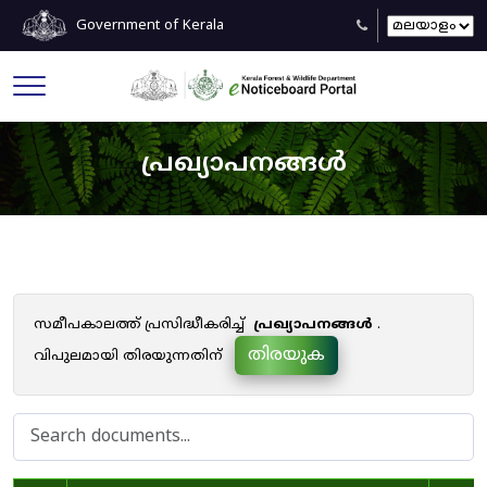
Government of Kerala
പ്രഖ്യാപനങ്ങൾ
സമീപകാലത്ത് പ്രസിദ്ധീകരിച്ച്
പ്രഖ്യാപനങ്ങൾ
.
തിരയുക
വിപുലമായി തിരയുന്നതിന്