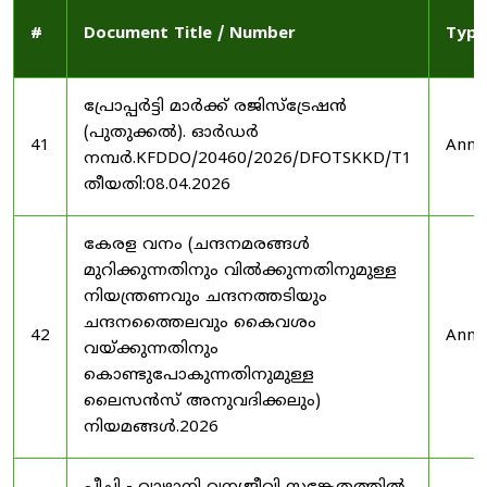
#
Document Title / Number
Type
പ്രോപ്പർട്ടി മാർക്ക് രജിസ്ട്രേഷൻ
(പുതുക്കൽ). ഓർഡർ
41
Anno
നമ്പർ.KFDDO/20460/2026/DFOTSKKD/T1
തീയതി:08.04.2026
കേരള വനം (ചന്ദനമരങ്ങൾ
മുറിക്കുന്നതിനും വിൽക്കുന്നതിനുമുള്ള
നിയന്ത്രണവും ചന്ദനത്തടിയും
ചന്ദനത്തൈലവും കൈവശം
42
Anno
വയ്ക്കുന്നതിനും
കൊണ്ടുപോകുന്നതിനുമുള്ള
ലൈസൻസ് അനുവദിക്കലും)
നിയമങ്ങൾ.2026