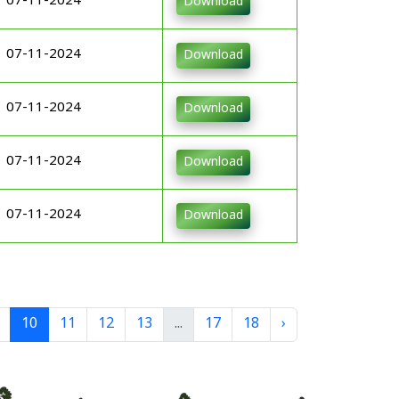
07-11-2024
Download
07-11-2024
Download
07-11-2024
Download
07-11-2024
Download
07-11-2024
Download
10
11
12
13
...
17
18
›