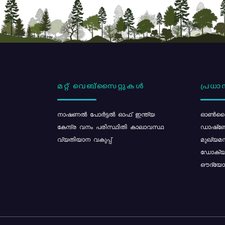
മറ്റ് വെബ്സൈറ്റുകൾ
പ്രധാന
നാഷണൽ പോർട്ടൽ ഓഫ് ഇന്ത്യ
ഓൺലൈ
കേന്ദ്ര വനം പരിസ്ഥിതി കാലാവസ്ഥ
ഡാഷ്ബ
വ്യതിയാന വകുപ്പ്
മുഖ്യമന
ഡോക്യു
ഔദ്യോഗ