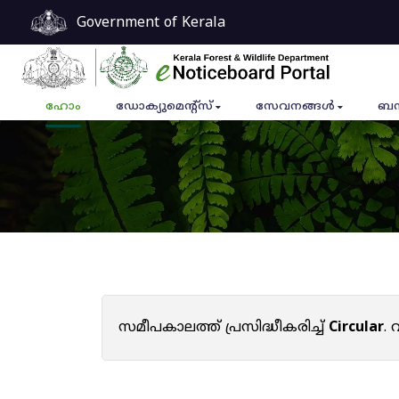
Government of Kerala
ഹോം
ഡോക്യുമെൻ്റ്സ്
സേവനങ്ങൾ
ബന
സമീപകാലത്ത് പ്രസിദ്ധീകരിച്ച്
Circular
.