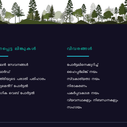
പ്പെട്ട ലിങ്കുകൾ
വിവരങ്ങൾ
ൻ സേവനങ്ങൾ
പോര്‍ട്ടലിനെക്കുറിച്ച്
ോർഡ്
ഹൈപ്പർലിങ്ക് നയം
്ത്രിയുടെ പരാതി പരിഹാരം
സ്വകാര്യതാ നയം
മെൻ്റ് പോർട്ടൽ
നിരാകരണം
ിക വെബ് പോർട്ടൽ
പകർപ്പവകാശ നയം
വ്യവസ്ഥകളും നിബന്ധനകളും
സഹായം