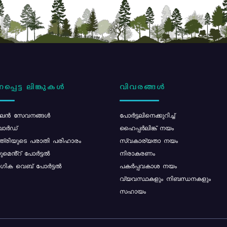
പ്പെട്ട ലിങ്കുകൾ
വിവരങ്ങൾ
ൻ സേവനങ്ങൾ
പോര്‍ട്ടലിനെക്കുറിച്ച്
ോർഡ്
ഹൈപ്പർലിങ്ക് നയം
്ത്രിയുടെ പരാതി പരിഹാരം
സ്വകാര്യതാ നയം
മെൻ്റ് പോർട്ടൽ
നിരാകരണം
ിക വെബ് പോർട്ടൽ
പകർപ്പവകാശ നയം
വ്യവസ്ഥകളും നിബന്ധനകളും
സഹായം