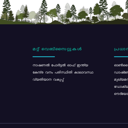
മറ്റ് വെബ്സൈറ്റുകൾ
പ്രധാന
നാഷണൽ പോർട്ടൽ ഓഫ് ഇന്ത്യ
ഓൺലൈ
കേന്ദ്ര വനം പരിസ്ഥിതി കാലാവസ്ഥ
ഡാഷ്ബ
വ്യതിയാന വകുപ്പ്
മുഖ്യമന
ഡോക്യു
ഔദ്യോഗ