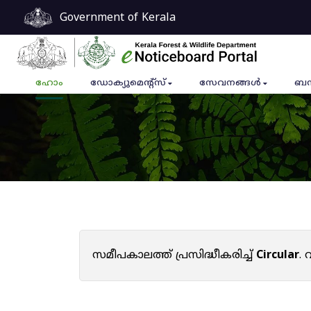
Government of Kerala
ഹോം
ഡോക്യുമെൻ്റ്സ്
സേവനങ്ങൾ
ബന
സമീപകാലത്ത് പ്രസിദ്ധീകരിച്ച്
Circular
.