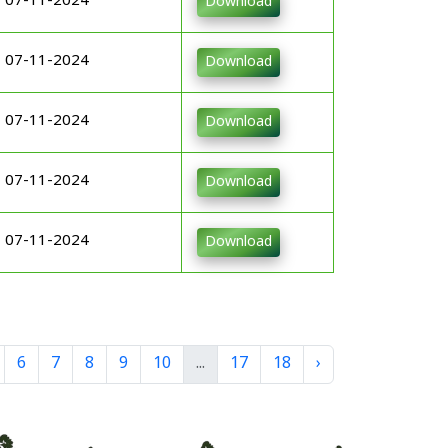
07-11-2024
Download
07-11-2024
Download
07-11-2024
Download
07-11-2024
Download
07-11-2024
Download
6
7
8
9
10
...
17
18
›