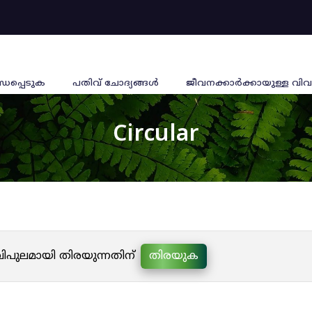
്ധപ്പെടുക
പതിവ് ചോദ്യങ്ങൾ
ജീവനക്കാര്‍ക്കായുള്ള വിവ
Circular
 വിപുലമായി തിരയുന്നതിന്
തിരയുക