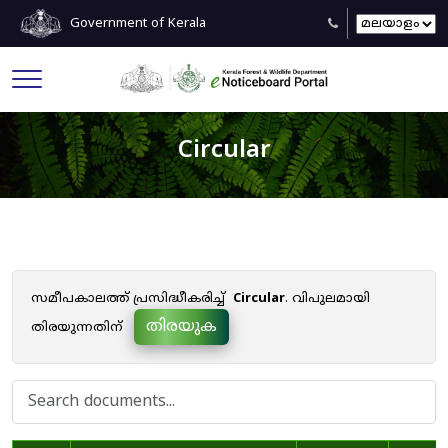
Government of Kerala
Circular
സമീപകാലത്ത് പ്രസിദ്ധീകരിച്ച്
Circular
. വിപുലമായി
തിരയുക
തിരയുന്നതിന്