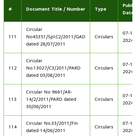
Publi
#
Document Title / Number
Type
Date
Circular
07-11
111
No45351/Spl.C2/2011/GAD
Circulars
2024
dated 28/07/2011
Circular
07-11
112
No.13027/C3/2011/PARD
Circulars
2024
dated 03/08/2011
Circular No 9661/AR-
07-11
113
14/2/2011/PARD dated
Circulars
2024
30/06/2011
Circular No.33/2011/Fin
07-11
114
Circulars
dated 14/06/2011
2024