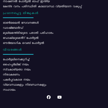
നാഷണൽ പോർട്ടൽ ഓഫ് ഇന്ത്യ
കേന്ദ്ര വനം പരിസ്ഥിതി കാലാവസ്ഥ വ്യതിയാന വകുപ്പ്
പ്രധാനപ്പെട്ട ലിങ്കുകൾ
ഓൺലൈൻ സേവനങ്ങൾ
ഡാഷ്ബോർഡ്
മുഖ്യമന്ത്രിയുടെ പരാതി പരിഹാരം
ഡോക്യുമെൻ്റ് പോർട്ടൽ
ഔദ്യോഗിക വെബ് പോർട്ടൽ
വിവരങ്ങൾ
പോര്‍ട്ടലിനെക്കുറിച്ച്
ഹൈപ്പർലിങ്ക് നയം
സ്വകാര്യതാ നയം
നിരാകരണം
പകർപ്പവകാശ നയം
വ്യവസ്ഥകളും നിബന്ധനകളും
സഹായം