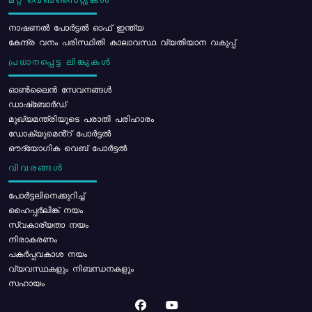
മറ്റ് വെബ്സൈറ്റുകൾ
നാഷണൽ പോർട്ടൽ ഓഫ് ഇന്ത്യ
കേന്ദ്ര വനം പരിസ്ഥിതി കാലാവസ്ഥ വ്യതിയാന വകുപ്പ്
പ്രധാനപ്പെട്ട ലിങ്കുകൾ
ഓൺലൈൻ സേവനങ്ങൾ
ഡാഷ്ബോർഡ്
മുഖ്യമന്ത്രിയുടെ പരാതി പരിഹാരം
ഡോക്യുമെൻ്റ് പോർട്ടൽ
ഔദ്യോഗിക വെബ് പോർട്ടൽ
വിവരങ്ങൾ
പോര്‍ട്ടലിനെക്കുറിച്ച്
ഹൈപ്പർലിങ്ക് നയം
സ്വകാര്യതാ നയം
നിരാകരണം
പകർപ്പവകാശ നയം
വ്യവസ്ഥകളും നിബന്ധനകളും
സഹായം