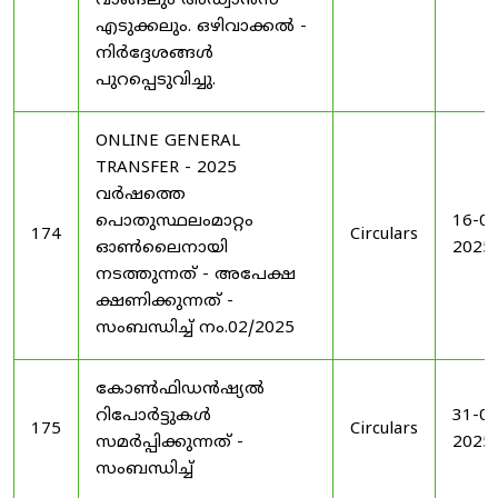
വാങ്ങലും അഡ്വാൻസ്
എടുക്കലും. ഒഴിവാക്കൽ -
നിർദ്ദേശങ്ങൾ
പുറപ്പെടുവിച്ചു.
ONLINE GENERAL
TRANSFER - 2025
വർഷത്തെ
പൊതുസ്ഥലംമാറ്റം
16-04
174
Circulars
ഓൺലൈനായി
2025
നടത്തുന്നത് - അപേക്ഷ
ക്ഷണിക്കുന്നത് -
സംബന്ധിച്ച് നം.02/2025
കോൺഫിഡൻഷ്യൽ
റിപോർട്ടുകൾ
31-05
175
Circulars
സമർപ്പിക്കുന്നത് -
2025
സംബന്ധിച്ച്