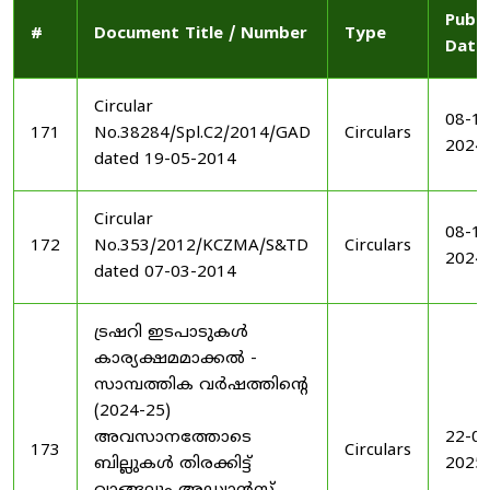
Publi
#
Document Title / Number
Type
Date
Circular
08-11
171
No.38284/Spl.C2/2014/GAD
Circulars
2024
dated 19-05-2014
Circular
08-11
172
No.353/2012/KCZMA/S&TD
Circulars
2024
dated 07-03-2014
ട്രഷറി ഇടപാടുകൾ
കാര്യക്ഷമമാക്കൽ -
സാമ്പത്തിക വർഷത്തിന്റെ
(2024-25)
അവസാനത്തോടെ
22-03
173
Circulars
ബില്ലുകൾ തിരക്കിട്ട്
2025