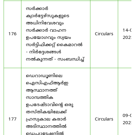
സർക്കാർ
ക്വാർട്ടേഴ്സുകളുടെ
അധിനിവേശവും
സർക്കാർ വാഹന
14-08
176
Circulars
ഉപയോഗവും സ്വയം
2025
സർട്ടിഫിക്കറ്റ് കൈമാറൽ
- നിർദ്ദേശങ്ങൾ
നൽകുന്നത് - സംബന്ധിച്ച്
ഡെറാഡൂണിലെ
ഐസിഎഫ്ആർഇ
ആസ്ഥാനത്ത്
സാമ്പത്തിക
ഉപദേഷ്ടാവിന്റെ ഒരു
തസ്തികയിലേക്ക്
09-09
177
ഹ്രസ്വകാല കരാർ
Circulars
2025
അടിസ്ഥാനത്തിൽ
ഡെപ്യൂട്ടേഷനിൽ