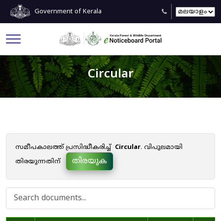
Government of Kerala
Circular
സമീപകാലത്ത് പ്രസിദ്ധീകരിച്ച്
Circular
. വിപുലമായി
തിരയുക
തിരയുന്നതിന്