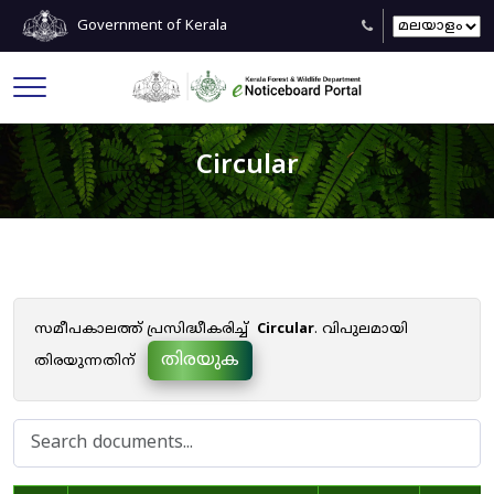
Government of Kerala
Circular
സമീപകാലത്ത് പ്രസിദ്ധീകരിച്ച്
Circular
. വിപുലമായി
തിരയുക
തിരയുന്നതിന്