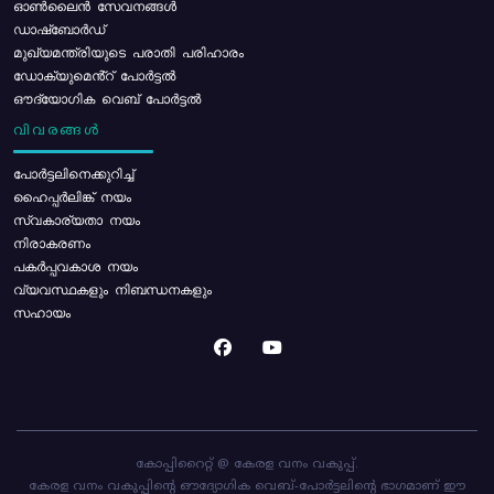
ഓൺലൈൻ സേവനങ്ങൾ
ഡാഷ്ബോർഡ്
മുഖ്യമന്ത്രിയുടെ പരാതി പരിഹാരം
ഡോക്യുമെൻ്റ് പോർട്ടൽ
ഔദ്യോഗിക വെബ് പോർട്ടൽ
വിവരങ്ങൾ
പോര്‍ട്ടലിനെക്കുറിച്ച്
ഹൈപ്പർലിങ്ക് നയം
സ്വകാര്യതാ നയം
നിരാകരണം
പകർപ്പവകാശ നയം
വ്യവസ്ഥകളും നിബന്ധനകളും
സഹായം
കോപ്പിറൈറ്റ് @ കേരള വനം വകുപ്പ്.
കേരള വനം വകുപ്പിന്റെ ഔദ്യോഗിക വെബ്-പോർട്ടലിന്റെ ഭാഗമാണ് ഈ