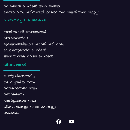
നാഷണൽ പോർട്ടൽ ഓഫ് ഇന്ത്യ
കേന്ദ്ര വനം പരിസ്ഥിതി കാലാവസ്ഥ വ്യതിയാന വകുപ്പ്
പ്രധാനപ്പെട്ട ലിങ്കുകൾ
ഓൺലൈൻ സേവനങ്ങൾ
ഡാഷ്ബോർഡ്
മുഖ്യമന്ത്രിയുടെ പരാതി പരിഹാരം
ഡോക്യുമെൻ്റ് പോർട്ടൽ
ഔദ്യോഗിക വെബ് പോർട്ടൽ
വിവരങ്ങൾ
പോര്‍ട്ടലിനെക്കുറിച്ച്
ഹൈപ്പർലിങ്ക് നയം
സ്വകാര്യതാ നയം
നിരാകരണം
പകർപ്പവകാശ നയം
വ്യവസ്ഥകളും നിബന്ധനകളും
സഹായം