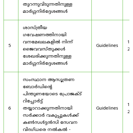
തുറന്നുവിടുന്നതിനുള്ള
മാർഗ്ഗനിർദ്ദേശങ്ങൾ
ശാസ്ത്രീയ
ഗവേഷണത്തിനായി
വനമേഖലകളിൽ നിന്ന്
19
5
Guidelines
ജൈവവസ്തുക്കൾ
20
ശേഖരിക്കുന്നതിനുള്ള
മാർഗ്ഗനിർദ്ദേശങ്ങൾ
സംസ്ഥാന ആസൂത്രണ
ബോർഡിൻ്റെ
പിന്തുണയോടെ പ്രോജക്ട്
റിപ്പോർട്ട്
19
6
തയ്യാറാക്കുന്നതിനായി
Guidelines
20
സർക്കാർ വകുപ്പുകൾക്ക്
കൺസൾട്ടൻസി സേവന
വിദഗ്ധരെ നൽകൽ -