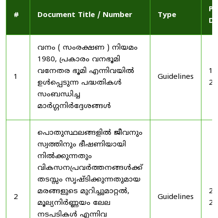
Pu
#
Document Title / Number
Type
Da
വനം ( സംരക്ഷണ ) നിയമം
1980, പ്രകാരം വനഭൂമി
വനേതര ഭൂമി എന്നിവയിൽ
19
1
Guidelines
ഉൾപ്പെടുന്ന പദ്ധതികൾ
20
സംബന്ധിച്ച
മാർഗ്ഗനിർദ്ദേശങ്ങൾ
പൊതുസ്ഥലങ്ങളിൽ ജീവനും
സ്വത്തിനും ഭീഷണിയായി
നിൽക്കുന്നതും
വികസനപ്രവർത്തനങ്ങൾക്ക്
തടസ്സം സൃഷ്ടിക്കുന്നതുമായ
മരങ്ങളുടെ മുറിച്ചുമാറ്റൽ,
20
2
Guidelines
മൂല്യനിർണ്ണയം ലേല
20
നടപടികൾ എന്നിവ