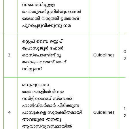
സംബന്ധിച്ചുള്ള
പൊതുമാർഗ്ഗനിർദ്ദേശങ്ങൾ
ഭേദഗതി വരുത്തി ഉത്തരവ്
പുറപ്പെടുവിക്കുന്നു നമ
സ്റ്റെപ് ബൈ സ്റ്റെപ്
പ്രോസുജൂർ ഫോർ
03
3
റെസ്‌പോണ്ടിങ് ടു
Guidelines
20
കോംപ്രമൈസ് ഓഫ്
സിസ്റ്റംസ്
മനുഷ്യവാസ
മേഖലകളിൽനിന്നും
സർട്ടിഫൈഡ് സ്നേക്ക്
ഹാൻഡ്‌ലർമാർ പിടിക്കുന്ന
19
4
പാമ്പുകളെ സുരക്ഷിതമായി
Guidelines
20
അവയുടെ തനതു
ആവാസവ്യവസ്ഥായിൽ