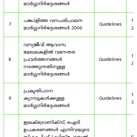
മാർഗ്ഗനിർദ്ദേശങ്ങൾ
പങ്കാളിത്ത വനപരിപാലന
19
7
Guidelines
മാർഗ്ഗനിർദ്ദേശങ്ങൾ 2006
20
വന്യജീവി ആവാസ
മേഖലകളിൽ വനേതര
19
8
പ്രവർത്തനങ്ങൾ
Guidelines
20
നടത്തുന്നതിനുള്ള
മാർഗ്ഗനിർദ്ദേശങ്ങൾ
പ്രകൃതിപഠന
19
9
ക്യാമ്പുകൾക്കുള്ള
Guidelines
20
മാർഗ്ഗനിർദ്ദേശങ്ങൾ
ഇലക്‌ട്രോണിക്‌സ്, ഐടി
ഉപകരണങ്ങൾ എന്നിവയുടെ