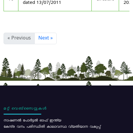
dated 13/07/2011
202
« Previous
Next »
മറ്റ് വെബ്സൈറ്റുകൾ
നാഷണൽ പോർട്ടൽ ഓഫ് ഇന്ത്യ
കേന്ദ്ര വനം പരിസ്ഥിതി കാലാവസ്ഥ വ്യതിയാന വകുപ്പ്