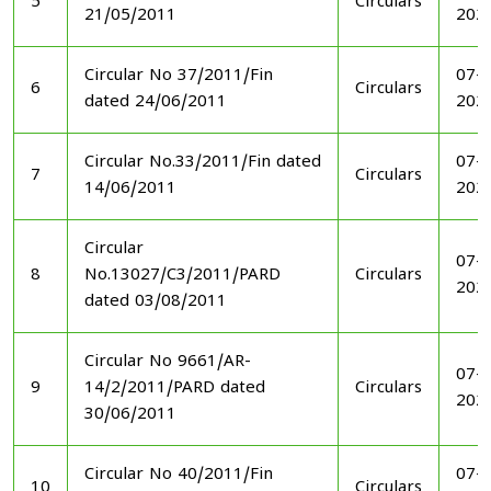
5
Circulars
21/05/2011
202
Circular No 37/2011/Fin
07-1
6
Circulars
dated 24/06/2011
202
Circular No.33/2011/Fin dated
07-1
7
Circulars
14/06/2011
202
Circular
07-1
8
No.13027/C3/2011/PARD
Circulars
202
dated 03/08/2011
Circular No 9661/AR-
07-1
9
14/2/2011/PARD dated
Circulars
202
30/06/2011
Circular No 40/2011/Fin
07-1
10
Circulars