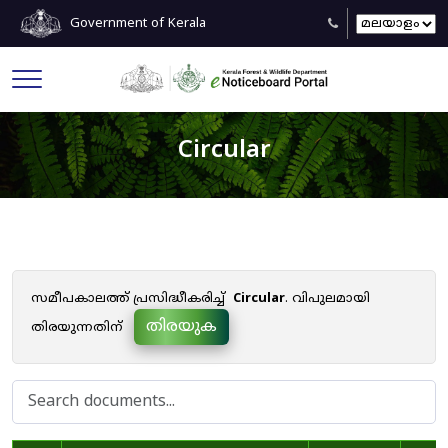
Government of Kerala
Circular
സമീപകാലത്ത് പ്രസിദ്ധീകരിച്ച്
Circular
. വിപുലമായി
തിരയുക
തിരയുന്നതിന്