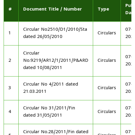
Publ
#
Document Title / Number
Type
Dat
Circular No2510/D1/2010/Sta
07-1
1
Circulars
dated 26/05/2010
202
Circular
07-1
2
No.9219/AR12/1/2011/P&ARD
Circulars
202
dated 10/08/2011
Circular No 4/2011 dated
07-1
3
Circulars
21.03.2011
202
Circular No 31/2011/Fin
07-1
4
Circulars
dated 31/05/2011
202
Circular No.28/2011/Fin dated
07-1