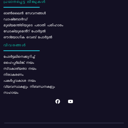
പ്രധാനപ്പെട്ട ലിങ്കുകൾ
ഓൺലൈൻ സേവനങ്ങൾ
ഡാഷ്ബോർഡ്
മുഖ്യമന്ത്രിയുടെ പരാതി പരിഹാരം
ഡോക്യുമെൻ്റ് പോർട്ടൽ
ഔദ്യോഗിക വെബ് പോർട്ടൽ
വിവരങ്ങൾ
പോര്‍ട്ടലിനെക്കുറിച്ച്
ഹൈപ്പർലിങ്ക് നയം
സ്വകാര്യതാ നയം
നിരാകരണം
പകർപ്പവകാശ നയം
വ്യവസ്ഥകളും നിബന്ധനകളും
സഹായം