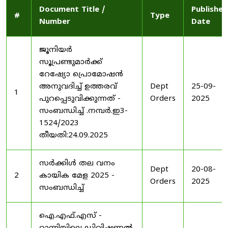
Document Title /
Published
#
Type
Number
Date
ജൂനിയർ
സൂപ്രണ്ടുമാർക്ക്
റേഷ്യോ പ്രൊമോഷൻ
അനുവദിച്ച് ഉത്തരവ്
Dept
25-09-
1
പുറപ്പെടുവിക്കുന്നത് -
Orders
2025
സംബന്ധിച്ച് .നമ്പർ.ഇ3-
1524/2023
തീയതി:24.09.2025
സർക്കിൾ തല വനം
Dept
20-08-
2
കായിക മേള 2025 -
Orders
2025
സംബന്ധിച്ച്
ഐ.എഫ്.എസ് -