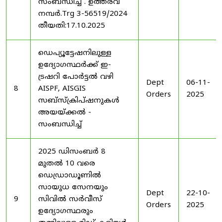
സംബന്ധിച്ച് . ഉത്തരവ്
നമ്പർ.Trg 3-56519/2024
തീയതി:17.10.2025
ഡെപ്യൂട്ടേഷനിലുള്ള
ഉദ്യോഗസ്ഥർക്ക് ഇ-
ട്രഷറി പോർട്ടൽ വഴി
Dept
06-11-
8
AISPF, AISGIS
Orders
2025
സബ്‌സ്‌ക്രിപ്‌ഷനുകൾ
അയയ്ക്കൽ -
സംബന്ധിച്ച്
2025 ഡിസംബർ 8
മുതൽ 10 വരെ
ഡെഡ്രാഡൂണിൽ
സായുധ സേനയും
Dept
22-10-
9
സിവിൽ സർവീസ്
Orders
2025
ഉദ്യോഗസ്ഥരും