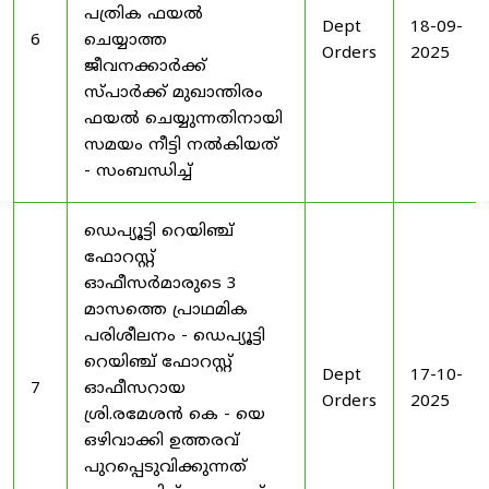
പത്രിക ഫയൽ
Dept
18-09-
6
ചെയ്യാത്ത
Orders
2025
ജീവനക്കാർക്ക്
സ്പാർക്ക് മുഖാന്തിരം
ഫയൽ ചെയ്യുന്നതിനായി
സമയം നീട്ടി നൽകിയത്
- സംബന്ധിച്ച്
ഡെപ്യൂട്ടി റെയിഞ്ച്
ഫോറസ്റ്റ്
ഓഫീസർമാരുടെ 3
മാസത്തെ പ്രാഥമിക
പരിശീലനം - ഡെപ്യൂട്ടി
റെയിഞ്ച് ഫോറസ്റ്റ്
Dept
17-10-
7
ഓഫീസറായ
Orders
2025
ശ്രി.രമേശൻ കെ - യെ
ഒഴിവാക്കി ഉത്തരവ്
പുറപ്പെടുവിക്കുന്നത്