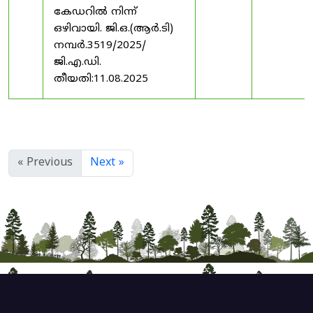
കേഡറിൽ നിന്ന്
ഒഴിവായി. ജി.ഒ.(ആർ.ടി)
നമ്പർ.3519/2025/
ജി.എ.ഡി.
തീയതി:11.08.2025
« Previous
Next »