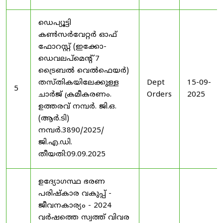
ഡെപ്യൂട്ടി
കൺസർവേറ്റർ ഓഫ്
ഫോറസ്റ്റ് (ഇക്കോ-
ഡെവലപ്മെന്റ് 7
ട്രൈബൽ വെൽഫെയർ)
തസ്തികയിലേക്കുള്ള
Dept
15-09-
5
ചാർജ് ക്രമീകരണം.
Orders
2025
ഉത്തരവ് നമ്പർ. ജി.ഒ.
(ആർ.ടി)
നമ്പർ.3890/2025/
ജി.എ.ഡി.
തീയതി:09.09.2025
ഉദ്യോഗസ്ഥ ഭരണ
പരിഷ്കാര വകുപ്പ് -
ജീവനകാര്യം - 2024
വർഷത്തെ സ്വത്ത് വിവര