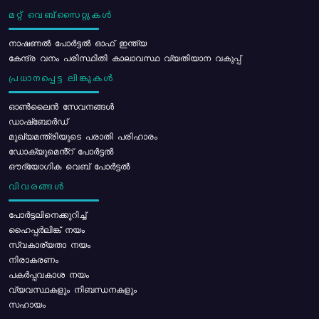
മറ്റ് വെബ്സൈറ്റുകൾ
നാഷണൽ പോർട്ടൽ ഓഫ് ഇന്ത്യ
കേന്ദ്ര വനം പരിസ്ഥിതി കാലാവസ്ഥ വ്യതിയാന വകുപ്പ്
പ്രധാനപ്പെട്ട ലിങ്കുകൾ
ഓൺലൈൻ സേവനങ്ങൾ
ഡാഷ്ബോർഡ്
മുഖ്യമന്ത്രിയുടെ പരാതി പരിഹാരം
ഡോക്യുമെൻ്റ് പോർട്ടൽ
ഔദ്യോഗിക വെബ് പോർട്ടൽ
വിവരങ്ങൾ
പോര്‍ട്ടലിനെക്കുറിച്ച്
ഹൈപ്പർലിങ്ക് നയം
സ്വകാര്യതാ നയം
നിരാകരണം
പകർപ്പവകാശ നയം
വ്യവസ്ഥകളും നിബന്ധനകളും
സഹായം