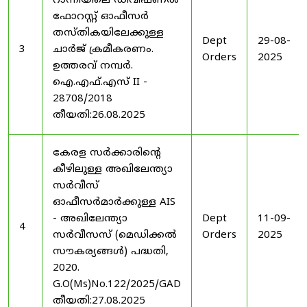
റാന്നിയിലെ ഡിവിഷണൽ
ഫോറസ്റ്റ് ഓഫീസർ
തസ്തികയിലേക്കുള്ള
Dept
29-08-
3
ചാർജ് ക്രമീകരണം.
Orders
2025
ഉത്തരവ് നമ്പർ.
ഐ.എഫ്.എസ് II -
28708/2018
തീയതി:26.08.2025
കേരള സർക്കാരിന്റെ
കീഴിലുള്ള അഖിലേന്ത്യാ
സർവീസ്
ഓഫീസർമാർക്കുള്ള AIS
- അഖിലേന്ത്യാ
Dept
11-09-
4
സർവീസസ് (മെഡിക്കൽ
Orders
2025
സൗകര്യങ്ങൾ) പദ്ധതി,
2020.
G.O(Ms)No.122/2025/GAD
തീയതി:27.08.2025