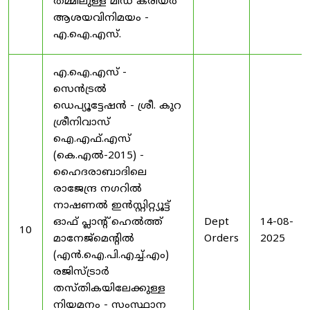
തമ്മിലുള്ള മിഡ് കരിയർ
ആശയവിനിമയം -
എ.ഐ.എസ്.
എ.ഐ.എസ് -
സെൻട്രൽ
ഡെപ്യൂട്ടേഷൻ - ശ്രീ. കുറ
ശ്രീനിവാസ്
ഐ.എഫ്.എസ്
(കെ.എൽ-2015) -
ഹൈദരാബാദിലെ
രാജേന്ദ്ര നഗറിൽ
നാഷണൽ ഇൻസ്റ്റിറ്റ്യൂട്ട്
ഓഫ് പ്ലാന്റ് ഹെൽത്ത്
Dept
14-08-
10
മാനേജ്‌മെന്റിൽ
Orders
2025
(എൻ.ഐ.പി.എച്ച്.എം)
രജിസ്ട്രാർ
തസ്തികയിലേക്കുള്ള
നിയമനം - സംസ്ഥാന