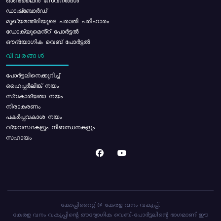
ഓൺലൈൻ സേവനങ്ങൾ
ഡാഷ്ബോർഡ്
മുഖ്യമന്ത്രിയുടെ പരാതി പരിഹാരം
ഡോക്യുമെൻ്റ് പോർട്ടൽ
ഔദ്യോഗിക വെബ് പോർട്ടൽ
വിവരങ്ങൾ
പോര്‍ട്ടലിനെക്കുറിച്ച്
ഹൈപ്പർലിങ്ക് നയം
സ്വകാര്യതാ നയം
നിരാകരണം
പകർപ്പവകാശ നയം
വ്യവസ്ഥകളും നിബന്ധനകളും
സഹായം
കോപ്പിറൈറ്റ് @ കേരള വനം വകുപ്പ്.
കേരള വനം വകുപ്പിന്റെ ഔദ്യോഗിക വെബ്-പോർട്ടലിന്റെ ഭാഗമാണ് ഈ