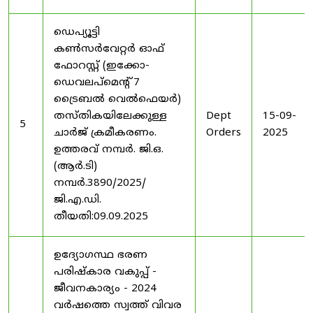
ഡെപ്യൂട്ടി
കൺസർവേറ്റർ ഓഫ്
ഫോറസ്റ്റ് (ഇക്കോ-
ഡെവലപ്മെന്റ് 7
ട്രൈബൽ വെൽഫെയർ)
തസ്തികയിലേക്കുള്ള
Dept
15-09-
5
ചാർജ് ക്രമീകരണം.
Orders
2025
ഉത്തരവ് നമ്പർ. ജി.ഒ.
(ആർ.ടി)
നമ്പർ.3890/2025/
ജി.എ.ഡി.
തീയതി:09.09.2025
ഉദ്യോഗസ്ഥ ഭരണ
പരിഷ്കാര വകുപ്പ് -
ജീവനകാര്യം - 2024
വർഷത്തെ സ്വത്ത് വിവര