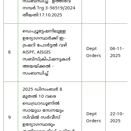
സംബന്ധിച്ച് . ഉത്തരവ്
നമ്പർ.Trg 3-56519/2024
തീയതി:17.10.2025
ഡെപ്യൂട്ടേഷനിലുള്ള
ഉദ്യോഗസ്ഥർക്ക് ഇ-
ട്രഷറി പോർട്ടൽ വഴി
Dept
06-11-
8
AISPF, AISGIS
Orders
2025
സബ്‌സ്‌ക്രിപ്‌ഷനുകൾ
അയയ്ക്കൽ -
സംബന്ധിച്ച്
2025 ഡിസംബർ 8
മുതൽ 10 വരെ
ഡെഡ്രാഡൂണിൽ
സായുധ സേനയും
Dept
22-10-
9
സിവിൽ സർവീസ്
Orders
2025
ഉദ്യോഗസ്ഥരും