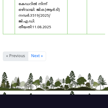
കേഡറിൽ നിന്ന്
ഒഴിവായി. ജി.ഒ.(ആർ.ടി)
നമ്പർ.3519/2025/
ജി.എ.ഡി.
തീയതി:11.08.2025
« Previous
Next »