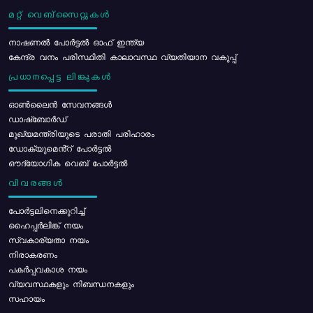
മറ്റ് വെബ്സൈറ്റുകൾ
നാഷണൽ പോർട്ടൽ ഓഫ് ഇന്ത്യ
കേന്ദ്ര വനം പരിസ്ഥിതി കാലാവസ്ഥ വ്യതിയാന വകുപ്പ്
പ്രധാനപ്പെട്ട ലിങ്കുകൾ
ഓൺലൈൻ സേവനങ്ങൾ
ഡാഷ്ബോർഡ്
മുഖ്യമന്ത്രിയുടെ പരാതി പരിഹാരം
ഡോക്യുമെൻ്റ് പോർട്ടൽ
ഔദ്യോഗിക വെബ് പോർട്ടൽ
വിവരങ്ങൾ
പോര്‍ട്ടലിനെക്കുറിച്ച്
ഹൈപ്പർലിങ്ക് നയം
സ്വകാര്യതാ നയം
നിരാകരണം
പകർപ്പവകാശ നയം
വ്യവസ്ഥകളും നിബന്ധനകളും
സഹായം