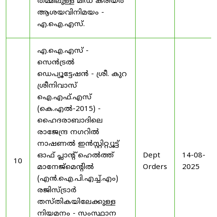
തമ്മിലുള്ള മിഡ് കരിയർ
ആശയവിനിമയം -
എ.ഐ.എസ്.
എ.ഐ.എസ് -
സെൻട്രൽ
ഡെപ്യൂട്ടേഷൻ - ശ്രീ. കുറ
ശ്രീനിവാസ്
ഐ.എഫ്.എസ്
(കെ.എൽ-2015) -
ഹൈദരാബാദിലെ
രാജേന്ദ്ര നഗറിൽ
നാഷണൽ ഇൻസ്റ്റിറ്റ്യൂട്ട്
ഓഫ് പ്ലാന്റ് ഹെൽത്ത്
Dept
14-08-
10
മാനേജ്‌മെന്റിൽ
Orders
2025
(എൻ.ഐ.പി.എച്ച്.എം)
രജിസ്ട്രാർ
തസ്തികയിലേക്കുള്ള
നിയമനം - സംസ്ഥാന