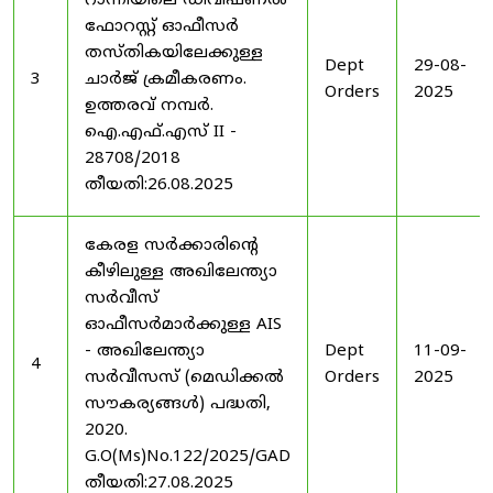
റാന്നിയിലെ ഡിവിഷണൽ
ഫോറസ്റ്റ് ഓഫീസർ
തസ്തികയിലേക്കുള്ള
Dept
29-08-
3
ചാർജ് ക്രമീകരണം.
Orders
2025
ഉത്തരവ് നമ്പർ.
ഐ.എഫ്.എസ് II -
28708/2018
തീയതി:26.08.2025
കേരള സർക്കാരിന്റെ
കീഴിലുള്ള അഖിലേന്ത്യാ
സർവീസ്
ഓഫീസർമാർക്കുള്ള AIS
- അഖിലേന്ത്യാ
Dept
11-09-
4
സർവീസസ് (മെഡിക്കൽ
Orders
2025
സൗകര്യങ്ങൾ) പദ്ധതി,
2020.
G.O(Ms)No.122/2025/GAD
തീയതി:27.08.2025