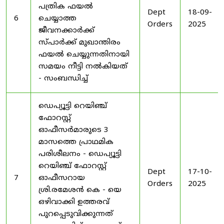
പത്രിക ഫയൽ
Dept
18-09-
6
ചെയ്യാത്ത
Orders
2025
ജീവനക്കാർക്ക്
സ്പാർക്ക് മുഖാന്തിരം
ഫയൽ ചെയ്യുന്നതിനായി
സമയം നീട്ടി നൽകിയത്
- സംബന്ധിച്ച്
ഡെപ്യൂട്ടി റെയിഞ്ച്
ഫോറസ്റ്റ്
ഓഫീസർമാരുടെ 3
മാസത്തെ പ്രാഥമിക
പരിശീലനം - ഡെപ്യൂട്ടി
റെയിഞ്ച് ഫോറസ്റ്റ്
Dept
17-10-
7
ഓഫീസറായ
Orders
2025
ശ്രി.രമേശൻ കെ - യെ
ഒഴിവാക്കി ഉത്തരവ്
പുറപ്പെടുവിക്കുന്നത്