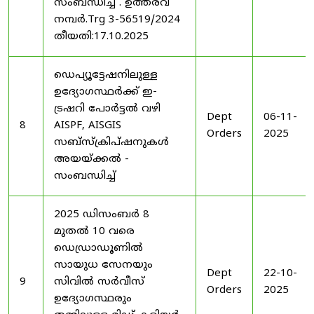
സംബന്ധിച്ച് . ഉത്തരവ്
നമ്പർ.Trg 3-56519/2024
തീയതി:17.10.2025
ഡെപ്യൂട്ടേഷനിലുള്ള
ഉദ്യോഗസ്ഥർക്ക് ഇ-
ട്രഷറി പോർട്ടൽ വഴി
Dept
06-11-
8
AISPF, AISGIS
Orders
2025
സബ്‌സ്‌ക്രിപ്‌ഷനുകൾ
അയയ്ക്കൽ -
സംബന്ധിച്ച്
2025 ഡിസംബർ 8
മുതൽ 10 വരെ
ഡെഡ്രാഡൂണിൽ
സായുധ സേനയും
Dept
22-10-
9
സിവിൽ സർവീസ്
Orders
2025
ഉദ്യോഗസ്ഥരും