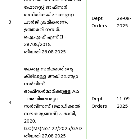
റാന്നിയിലെ ഡിവിഷണൽ
ഫോറസ്റ്റ് ഓഫീസർ
തസ്തികയിലേക്കുള്ള
Dept
29-08-
3
ചാർജ് ക്രമീകരണം.
Orders
2025
ഉത്തരവ് നമ്പർ.
ഐ.എഫ്.എസ് II -
28708/2018
തീയതി:26.08.2025
കേരള സർക്കാരിന്റെ
കീഴിലുള്ള അഖിലേന്ത്യാ
സർവീസ്
ഓഫീസർമാർക്കുള്ള AIS
- അഖിലേന്ത്യാ
Dept
11-09-
4
സർവീസസ് (മെഡിക്കൽ
Orders
2025
സൗകര്യങ്ങൾ) പദ്ധതി,
2020.
G.O(Ms)No.122/2025/GAD
തീയതി:27.08.2025