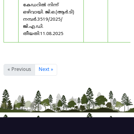
കേഡറിൽ നിന്ന്
ഒഴിവായി. ജി.ഒ.(ആർ.ടി)
നമ്പർ.3519/2025/
ജി.എ.ഡി.
തീയതി:11.08.2025
« Previous
Next »