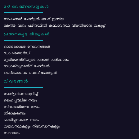
മറ്റ് വെബ്സൈറ്റുകൾ
നാഷണൽ പോർട്ടൽ ഓഫ് ഇന്ത്യ
കേന്ദ്ര വനം പരിസ്ഥിതി കാലാവസ്ഥ വ്യതിയാന വകുപ്പ്
പ്രധാനപ്പെട്ട ലിങ്കുകൾ
ഓൺലൈൻ സേവനങ്ങൾ
ഡാഷ്ബോർഡ്
മുഖ്യമന്ത്രിയുടെ പരാതി പരിഹാരം
ഡോക്യുമെൻ്റ് പോർട്ടൽ
ഔദ്യോഗിക വെബ് പോർട്ടൽ
വിവരങ്ങൾ
പോര്‍ട്ടലിനെക്കുറിച്ച്
ഹൈപ്പർലിങ്ക് നയം
സ്വകാര്യതാ നയം
നിരാകരണം
പകർപ്പവകാശ നയം
വ്യവസ്ഥകളും നിബന്ധനകളും
സഹായം