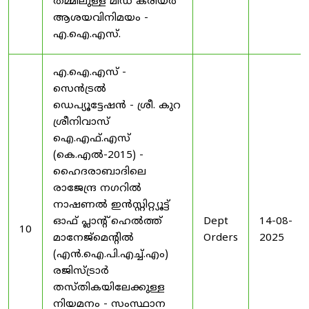
തമ്മിലുള്ള മിഡ് കരിയർ
ആശയവിനിമയം -
എ.ഐ.എസ്.
എ.ഐ.എസ് -
സെൻട്രൽ
ഡെപ്യൂട്ടേഷൻ - ശ്രീ. കുറ
ശ്രീനിവാസ്
ഐ.എഫ്.എസ്
(കെ.എൽ-2015) -
ഹൈദരാബാദിലെ
രാജേന്ദ്ര നഗറിൽ
നാഷണൽ ഇൻസ്റ്റിറ്റ്യൂട്ട്
ഓഫ് പ്ലാന്റ് ഹെൽത്ത്
Dept
14-08-
10
മാനേജ്‌മെന്റിൽ
Orders
2025
(എൻ.ഐ.പി.എച്ച്.എം)
രജിസ്ട്രാർ
തസ്തികയിലേക്കുള്ള
നിയമനം - സംസ്ഥാന