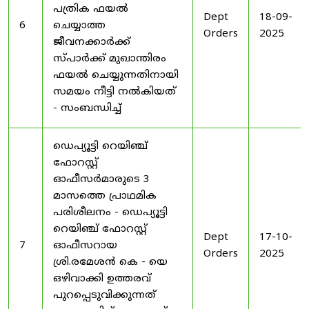
പത്രിക ഫയൽ
Dept
18-09-
6
ചെയ്യാത്ത
Orders
2025
ജീവനക്കാർക്ക്
സ്പാർക്ക് മുഖാന്തിരം
ഫയൽ ചെയ്യുന്നതിനായി
സമയം നീട്ടി നൽകിയത്
- സംബന്ധിച്ച്
ഡെപ്യൂട്ടി റെയിഞ്ച്
ഫോറസ്റ്റ്
ഓഫീസർമാരുടെ 3
മാസത്തെ പ്രാഥമിക
പരിശീലനം - ഡെപ്യൂട്ടി
റെയിഞ്ച് ഫോറസ്റ്റ്
Dept
17-10-
7
ഓഫീസറായ
Orders
2025
ശ്രി.രമേശൻ കെ - യെ
ഒഴിവാക്കി ഉത്തരവ്
പുറപ്പെടുവിക്കുന്നത്