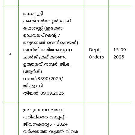
ഡെപ്യൂട്ടി
കൺസർവേറ്റർ ഓഫ്
ഫോറസ്റ്റ് (ഇക്കോ-
ഡെവലപ്മെന്റ് 7
ട്രൈബൽ വെൽഫെയർ)
തസ്തികയിലേക്കുള്ള
Dept
15-09-
5
ചാർജ് ക്രമീകരണം.
Orders
2025
ഉത്തരവ് നമ്പർ. ജി.ഒ.
(ആർ.ടി)
നമ്പർ.3890/2025/
ജി.എ.ഡി.
തീയതി:09.09.2025
ഉദ്യോഗസ്ഥ ഭരണ
പരിഷ്കാര വകുപ്പ് -
ജീവനകാര്യം - 2024
വർഷത്തെ സ്വത്ത് വിവര