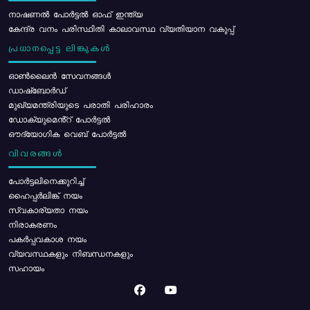
നാഷണൽ പോർട്ടൽ ഓഫ് ഇന്ത്യ
കേന്ദ്ര വനം പരിസ്ഥിതി കാലാവസ്ഥ വ്യതിയാന വകുപ്പ്
പ്രധാനപ്പെട്ട ലിങ്കുകൾ
ഓൺലൈൻ സേവനങ്ങൾ
ഡാഷ്ബോർഡ്
മുഖ്യമന്ത്രിയുടെ പരാതി പരിഹാരം
ഡോക്യുമെൻ്റ് പോർട്ടൽ
ഔദ്യോഗിക വെബ് പോർട്ടൽ
വിവരങ്ങൾ
പോര്‍ട്ടലിനെക്കുറിച്ച്
ഹൈപ്പർലിങ്ക് നയം
സ്വകാര്യതാ നയം
നിരാകരണം
പകർപ്പവകാശ നയം
വ്യവസ്ഥകളും നിബന്ധനകളും
സഹായം