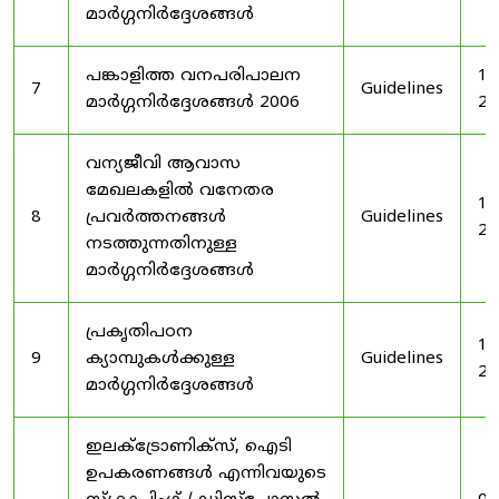
മാർഗ്ഗനിർദ്ദേശങ്ങൾ
പങ്കാളിത്ത വനപരിപാലന
19
7
Guidelines
മാർഗ്ഗനിർദ്ദേശങ്ങൾ 2006
20
വന്യജീവി ആവാസ
മേഖലകളിൽ വനേതര
19
8
പ്രവർത്തനങ്ങൾ
Guidelines
20
നടത്തുന്നതിനുള്ള
മാർഗ്ഗനിർദ്ദേശങ്ങൾ
പ്രകൃതിപഠന
19
9
ക്യാമ്പുകൾക്കുള്ള
Guidelines
20
മാർഗ്ഗനിർദ്ദേശങ്ങൾ
ഇലക്‌ട്രോണിക്‌സ്, ഐടി
ഉപകരണങ്ങൾ എന്നിവയുടെ