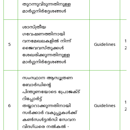
തുറന്നുവിടുന്നതിനുള്ള
മാർഗ്ഗനിർദ്ദേശങ്ങൾ
ശാസ്ത്രീയ
ഗവേഷണത്തിനായി
വനമേഖലകളിൽ നിന്ന്
19
5
Guidelines
ജൈവവസ്തുക്കൾ
20
ശേഖരിക്കുന്നതിനുള്ള
മാർഗ്ഗനിർദ്ദേശങ്ങൾ
സംസ്ഥാന ആസൂത്രണ
ബോർഡിൻ്റെ
പിന്തുണയോടെ പ്രോജക്ട്
റിപ്പോർട്ട്
19
6
തയ്യാറാക്കുന്നതിനായി
Guidelines
20
സർക്കാർ വകുപ്പുകൾക്ക്
കൺസൾട്ടൻസി സേവന
വിദഗ്ധരെ നൽകൽ -