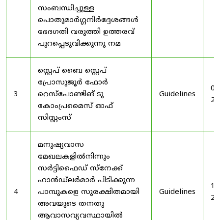
സംബന്ധിച്ചുള്ള
പൊതുമാർഗ്ഗനിർദ്ദേശങ്ങൾ
ഭേദഗതി വരുത്തി ഉത്തരവ്
പുറപ്പെടുവിക്കുന്നു നമ
സ്റ്റെപ് ബൈ സ്റ്റെപ്
പ്രോസുജൂർ ഫോർ
03
3
റെസ്‌പോണ്ടിങ് ടു
Guidelines
20
കോംപ്രമൈസ് ഓഫ്
സിസ്റ്റംസ്
മനുഷ്യവാസ
മേഖലകളിൽനിന്നും
സർട്ടിഫൈഡ് സ്നേക്ക്
ഹാൻഡ്‌ലർമാർ പിടിക്കുന്ന
19
4
പാമ്പുകളെ സുരക്ഷിതമായി
Guidelines
20
അവയുടെ തനതു
ആവാസവ്യവസ്ഥായിൽ