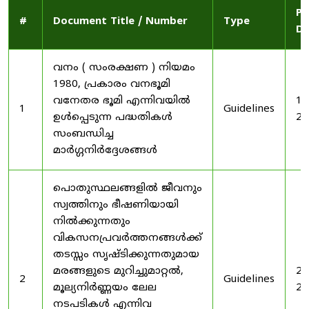
Pu
#
Document Title / Number
Type
Da
വനം ( സംരക്ഷണ ) നിയമം
1980, പ്രകാരം വനഭൂമി
വനേതര ഭൂമി എന്നിവയിൽ
19
1
Guidelines
ഉൾപ്പെടുന്ന പദ്ധതികൾ
20
സംബന്ധിച്ച
മാർഗ്ഗനിർദ്ദേശങ്ങൾ
പൊതുസ്ഥലങ്ങളിൽ ജീവനും
സ്വത്തിനും ഭീഷണിയായി
നിൽക്കുന്നതും
വികസനപ്രവർത്തനങ്ങൾക്ക്
തടസ്സം സൃഷ്ടിക്കുന്നതുമായ
മരങ്ങളുടെ മുറിച്ചുമാറ്റൽ,
20
2
Guidelines
മൂല്യനിർണ്ണയം ലേല
20
നടപടികൾ എന്നിവ