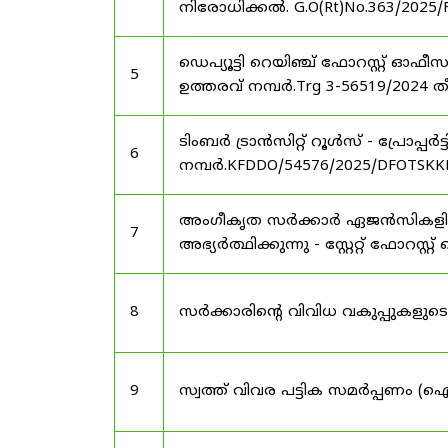
നിരോധിക്കൽ. G.O(Rt)No.363/2025/
ഡെപ്യൂട്ടി റെയിഞ്ച് ഫോറസ്റ്റ് ഓ
5
ഉത്തരവ് നമ്പർ.Trg 3-56519/2024 ത
ടിംബർ ട്രാൻസിറ്റ് റൂൾസ് - പ്രോപ്പ
6
നമ്പർ.KFDDO/54576/2025/DFOTSKKD
അംഗീകൃത സർക്കാർ ഏജൻസികളിൽ 
7
അഭ്യർത്ഥിക്കുന്നു - സ്റ്റേറ്റ് ഫോറസ്റ്റ് 
8
സർക്കാരിന്റെ വിവിധ വകുപ്പുകള
9
സ്വത്ത് വിവര പട്ടിക സമർപ്പണം