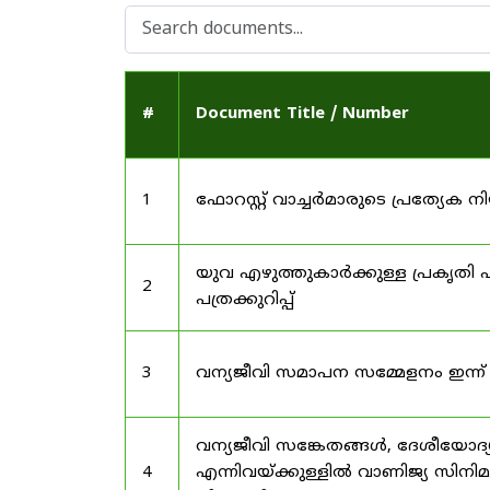
#
Document Title / Number
1
ഫോറസ്റ്റ് വാച്ചർമാരുടെ പ്രത്യേക
യുവ എഴുത്തുകാർക്കുള്ള പ്രകൃതി പ
2
പത്രക്കുറിപ്പ്
3
വന്യജീവി സമാപന സമ്മേളനം ഇന്ന്
വന്യജീവി സങ്കേതങ്ങൾ, ദേശീയോദ്
4
എന്നിവയ്ക്കുള്ളിൽ വാണിജ്യ സിനി