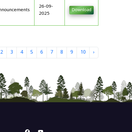
26-09-
nnouncements
Download
2025
2
3
4
5
6
7
8
9
10
›