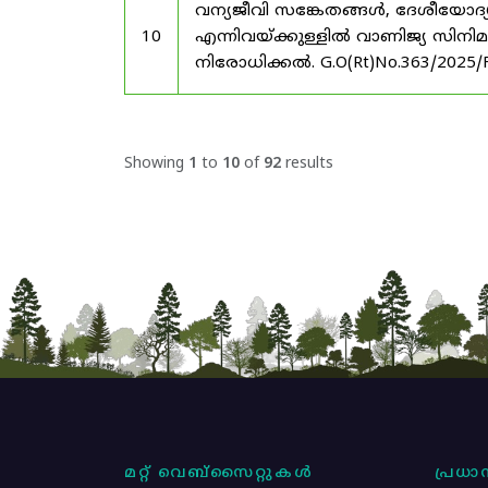
വന്യജീവി സങ്കേതങ്ങൾ, ദേശീയോദ്
10
എന്നിവയ്ക്കുള്ളിൽ വാണിജ്യ സിനി
നിരോധിക്കൽ. G.O(Rt)No.363/2025/
Showing
1
to
10
of
92
results
മറ്റ് വെബ്സൈറ്റുകൾ
പ്രധാന