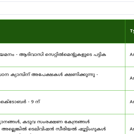
T
 നിയമനം - ആദിവാസി സെറ്റിൽമെന്റുകളുടെ പട്ടിക
A
ഠന ക്യാമ്പിന് അപേക്ഷകൾ ക്ഷണിക്കുന്നു -
A
 ഒക്ടോബർ - 9 ന്
A
യാനങ്ങൾ, കടുവ സംരക്ഷണ കേന്ദ്രങ്ങൾ
മ അല്ലെങ്കിൽ ടെലിവിഷൻ സീരിയൽ ഷൂട്ടിംഗുകൾ
A