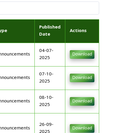
Published
ype
Actions
Date
04-07-
nnouncements
Download
2025
07-10-
nnouncements
Download
2025
08-10-
nnouncements
Download
2025
26-09-
nnouncements
Download
2025