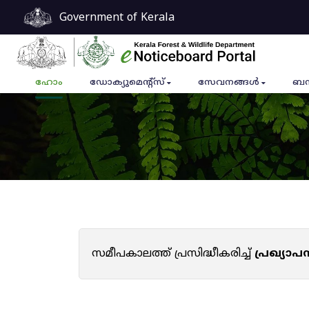
Government of Kerala
ഹോം
ഡോക്യുമെൻ്റ്സ്
സേവനങ്ങൾ
ബന
സമീപകാലത്ത് പ്രസിദ്ധീകരിച്ച്
പ്രഖ്യാ