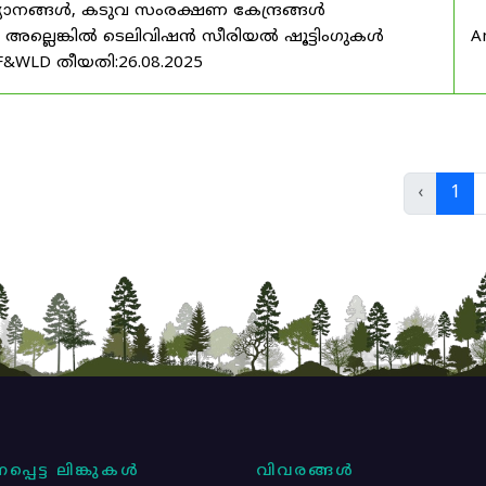
യാനങ്ങൾ, കടുവ സംരക്ഷണ കേന്ദ്രങ്ങൾ
മ അല്ലെങ്കിൽ ടെലിവിഷൻ സീരിയൽ ഷൂട്ടിംഗുകൾ
A
F&WLD തീയതി:26.08.2025
‹
1
പ്പെട്ട ലിങ്കുകൾ
വിവരങ്ങൾ