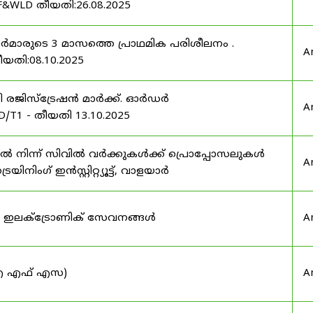
F&WLD തീയതി:26.08.2025
ഫീസർമാരുടെ 3 മാസത്തെ പ്രാഥമിക പരിശീലനം .
A
ീയതി:08.10.2025
ർട്ടി രജിസ്ട്രേഷൻ മാർക്ക്. ഓർഡർ
A
/T1 - തീയതി 13.10.2025
നിന്ന് സിവിൽ വർക്കുകൾക്ക് പ്രൊപ്പോസലുകൾ
A
ട്രെയിനിംഗ് ഇൻസ്റ്റിറ്റ്യൂട്ട്, വാളയാർ
ുടെ ഇലക്ട്രോണിക് സേവനങ്ങൾ
A
 (ഐ എഫ് എസ)
A