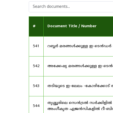
#
Document Title / Number
541
റബ്ബർ മരങ്ങൾക്കുള്ള ഇ-ടെൻഡർ
542
അക്കേഷ്യ മരങ്ങൾക്കുള്ള ഇ-ടെ
543
തടിയുടെ ഇ-ലേലം -കോഴിക്കോട് ത
തൃശ്ശൂരിലെ സെൻട്രൽ സർക്കിളിൽ 
544
അംഗീകൃത ഏജൻസികളിൽ റീ-ബിഡ് 