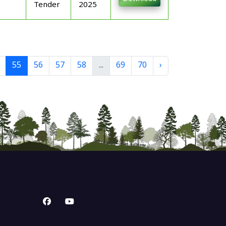
Tender
2025
55
56
57
58
...
69
70
›