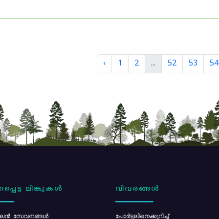
‹
1
2
...
52
53
54
പ്പെട്ട ലിങ്കുകൾ
വിവരങ്ങൾ
ൻ സേവനങ്ങൾ
പോര്‍ട്ടലിനെക്കുറിച്ച്