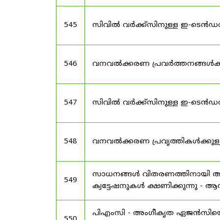
545
സിവിൽ വർക്ക്സിനുള്ള ഇ-ടെൻഡർ 
546
വനവൽക്കരണ പ്രവർത്തനങ്ങൾക്ക
547
സിവിൽ വർക്ക്സിനുള്ള ഇ-ടെൻഡ
548
വനവൽക്കരണ പ്രവൃത്തികൾക്കുള
സാധനങ്ങൾ വിതരണത്തിനായി അം
549
ക്വട്ടേഷനുകൾ ക്ഷണിക്കുന്നു - ആ
പിഎംസി - അംഗീകൃത ഏജൻസിയെ തി
550