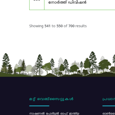
നോർത്ത് ഡിവിഷൻ
Showing
541
to
550
of
700
results
മറ്റ് വെബ്സൈറ്റുകൾ
പ്രധാന
നാഷണൽ പോർട്ടൽ ഓഫ് ഇന്ത്യ
ഓൺലൈ