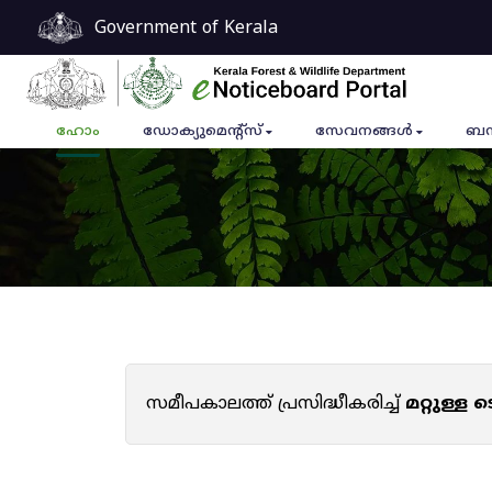
Government of Kerala
ഹോം
ഡോക്യുമെൻ്റ്സ്
സേവനങ്ങൾ
ബന
സമീപകാലത്ത് പ്രസിദ്ധീകരിച്ച്
മറ്റുള്