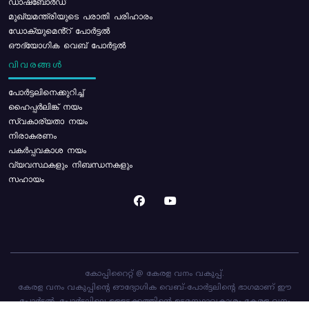
ഡാഷ്ബോർഡ്
മുഖ്യമന്ത്രിയുടെ പരാതി പരിഹാരം
ഡോക്യുമെൻ്റ് പോർട്ടൽ
ഔദ്യോഗിക വെബ് പോർട്ടൽ
വിവരങ്ങൾ
പോര്‍ട്ടലിനെക്കുറിച്ച്
ഹൈപ്പർലിങ്ക് നയം
സ്വകാര്യതാ നയം
നിരാകരണം
പകർപ്പവകാശ നയം
വ്യവസ്ഥകളും നിബന്ധനകളും
സഹായം
കോപ്പിറൈറ്റ് @ കേരള വനം വകുപ്പ്.
കേരള വനം വകുപ്പിന്റെ ഔദ്യോഗിക വെബ്-പോർട്ടലിന്റെ ഭാഗമാണ് ഈ
പോർട്ടൽ. പോർട്ടലിലെ ഉള്ളടക്കത്തിന്റെ ഉടമസ്ഥാവകാശം കേരള വനം