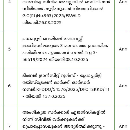
4
വാണിജ്യ സിനിമ അല്ലെങ്കിൽ ടെലിവിഷൻ
Anno
സീരിയൽ ഷൂട്ടിംഗുകൾ നിരോധിക്കൽ.
G.O(Rt)No.363/2025/F&WLD
തീയതി:26.08.2025
ഡെപ്യൂട്ടി റെയിഞ്ച് ഫോറസ്റ്റ്
ഓഫീസർമാരുടെ 3 മാസത്തെ പ്രാഥമിക
5
Anno
പരിശീലനം . ഉത്തരവ് നമ്പർ.Trg 3-
56519/2024 തീയതി:08.10.2025
ടിംബർ ട്രാൻസിറ്റ് റൂൾസ് - പ്രോപ്പർട്ടി
രജിസ്ട്രേഷൻ മാർക്ക്. ഓർഡർ
6
Anno
നമ്പർ.KFDDO/54576/2025/DFOTSKKD/T1
- തീയതി 13.10.2025
അംഗീകൃത സർക്കാർ ഏജൻസികളിൽ
നിന്ന് സിവിൽ വർക്കുകൾക്ക്
7
പ്രൊപ്പോസലുകൾ അഭ്യർത്ഥിക്കുന്നു -
Anno