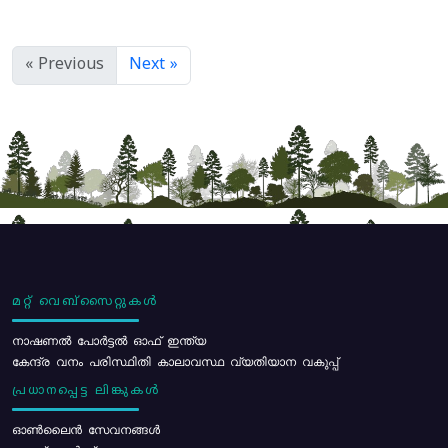
« Previous
Next »
മറ്റ് വെബ്സൈറ്റുകൾ
നാഷണൽ പോർട്ടൽ ഓഫ് ഇന്ത്യ
കേന്ദ്ര വനം പരിസ്ഥിതി കാലാവസ്ഥ വ്യതിയാന വകുപ്പ്
പ്രധാനപ്പെട്ട ലിങ്കുകൾ
ഓൺലൈൻ സേവനങ്ങൾ