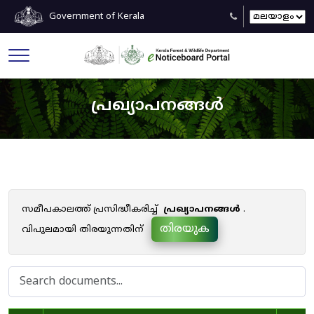
Government of Kerala
പ്രഖ്യാപനങ്ങൾ
സമീപകാലത്ത് പ്രസിദ്ധീകരിച്ച്
പ്രഖ്യാപനങ്ങൾ
.
തിരയുക
വിപുലമായി തിരയുന്നതിന്