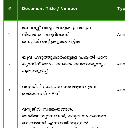
#
Document Title / Number
Type
ഫോറസ്റ്റ് വാച്ചർമാരുടെ പ്രത്യേക
1
നിയമനം - ആദിവാസി
Anno
സെറ്റിൽമെന്റുകളുടെ പട്ടിക
യുവ എഴുത്തുകാർക്കുള്ള പ്രകൃതി പഠന
2
ക്യാമ്പിന് അപേക്ഷകൾ ക്ഷണിക്കുന്നു -
Anno
പത്രക്കുറിപ്പ്
വന്യജീവി സമാപന സമ്മേളനം ഇന്ന്
3
Anno
ഒക്ടോബർ - 9 ന്
വന്യജീവി സങ്കേതങ്ങൾ,
ദേശീയോദ്യാനങ്ങൾ, കടുവ സംരക്ഷണ
കേന്ദ്രങ്ങൾ എന്നിവയ്ക്കുള്ളിൽ