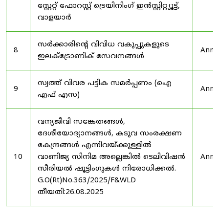
സ്റ്റേറ്റ് ഫോറസ്റ്റ് ട്രെയിനിംഗ് ഇൻസ്റ്റിറ്റ്യൂട്ട്,
വാളയാർ
സർക്കാരിന്റെ വിവിധ വകുപ്പുകളുടെ
8
Anno
ഇലക്ട്രോണിക് സേവനങ്ങൾ
സ്വത്ത് വിവര പട്ടിക സമർപ്പണം (ഐ
9
Anno
എഫ് എസ)
വന്യജീവി സങ്കേതങ്ങൾ,
ദേശീയോദ്യാനങ്ങൾ, കടുവ സംരക്ഷണ
കേന്ദ്രങ്ങൾ എന്നിവയ്ക്കുള്ളിൽ
10
വാണിജ്യ സിനിമ അല്ലെങ്കിൽ ടെലിവിഷൻ
Anno
സീരിയൽ ഷൂട്ടിംഗുകൾ നിരോധിക്കൽ.
G.O(Rt)No.363/2025/F&WLD
തീയതി:26.08.2025