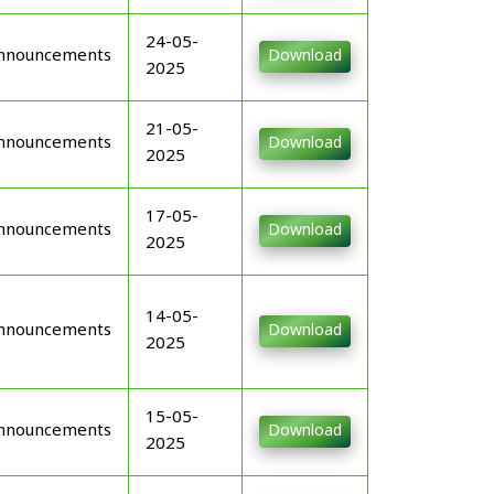
24-05-
nnouncements
Download
2025
21-05-
nnouncements
Download
2025
17-05-
nnouncements
Download
2025
14-05-
nnouncements
Download
2025
15-05-
nnouncements
Download
2025