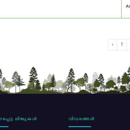
A
‹
1
പ്പെട്ട ലിങ്കുകൾ
വിവരങ്ങൾ