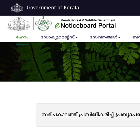
Government of Kerala
ഹോം
ഡോക്യുമെൻ്റ്സ്
സേവനങ്ങൾ
ബന
സമീപകാലത്ത് പ്രസിദ്ധീകരിച്ച്
പ്രഖ്യാ