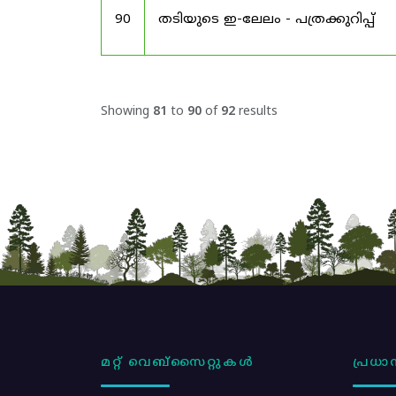
90
തടിയുടെ ഇ-ലേലം - പത്രക്കുറിപ്പ്
Showing
81
to
90
of
92
results
മറ്റ് വെബ്സൈറ്റുകൾ
പ്രധാന