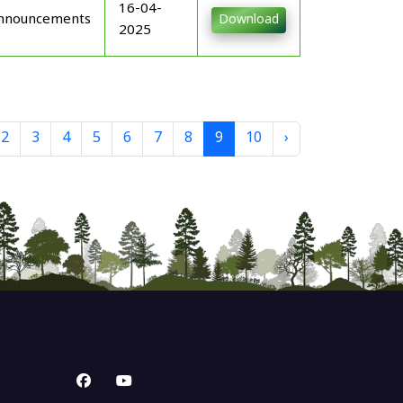
16-04-
nnouncements
Download
2025
2
3
4
5
6
7
8
9
10
›