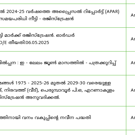
ൽ 2024-25 വർഷത്തെ അപ്പ്രൈസൽ റിപ്പോർട്ട് (APAR)
A
പരിധി നീട്ടി - രജിസ്ട്രേഷൻ
്ടി മാർക്ക് രജിസ്ട്രേഷൻ. ഓർഡർ
A
/E തീയതി:06.05.2025
പന : ഇ - ലേലം ജൂൺ മാസത്തിൽ - പത്രക്കുറിപ്പ്
A
യമങ്ങൾ 1975 - 2025-26 മുതൽ 2029-30 വരെയുള്ള
്, നിരവത്ത് (വീട്), പെരുമ്പാവൂർ പി.ഒ, എറണാകുളം
A
 രജിസ്ട്രേഷൻ അനുവദിക്കൽ.
നത്തിനായി വനം വകുപ്പിന്റെ നവീന പദ്ധതി
A