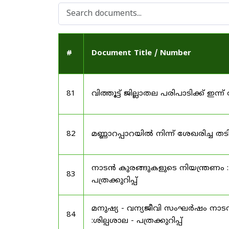
#
Document Title / Number
81
വിത്തൂട്ട് ജില്ലാതല പരിപാടിക്ക് ഇന്ന് 
82
മണ്ണാറപ്പാറയിൽ നിന്ന് ശേഖരിച്ച 
നാടൻ കുരങ്ങുകളുടെ നിയന്ത്രണം : 
83
പത്രക്കുറിപ്പ്
മനുഷ്യ - വന്യജീവി സംഘർഷം നാടൻ 
84
:ശില്പശാല - പത്രക്കുറിപ്പ്