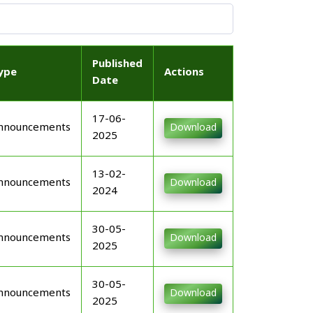
Published
ype
Actions
Date
17-06-
nnouncements
Download
2025
13-02-
nnouncements
Download
2024
30-05-
nnouncements
Download
2025
30-05-
nnouncements
Download
2025