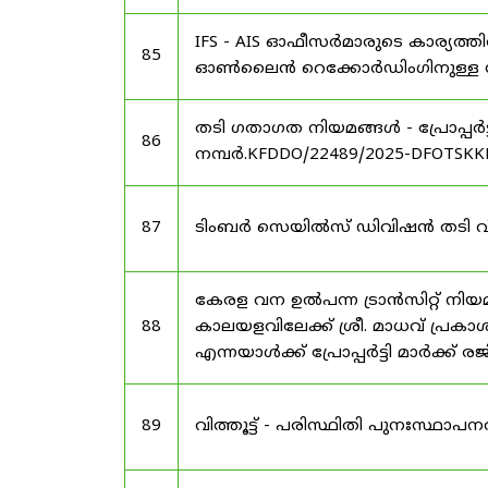
IFS - AIS ഓഫീസർമാരുടെ കാര്യത്തി
85
ഓൺലൈൻ റെക്കോർഡിംഗിനുള്ള സമയ
തടി ഗതാഗത നിയമങ്ങൾ - പ്രോപ്പർട
86
നമ്പർ.KFDDO/22489/2025-DFOTSKKD
87
ടിംബർ സെയിൽസ് ഡിവിഷൻ തടി വിൽപ്
കേരള വന ഉൽ‌പന്ന ട്രാൻസിറ്റ് നി
88
കാലയളവിലേക്ക് ശ്രീ. മാധവ് പ്രകാശ
എന്നയാൾക്ക് പ്രോപ്പർട്ടി മാർക്ക്
89
വിത്തൂട്ട് - പരിസ്ഥിതി പുനഃസ്ഥാപ