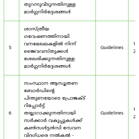
തുറന്നുവിടുന്നതിനുള്ള
മാർഗ്ഗനിർദ്ദേശങ്ങൾ
ശാസ്ത്രീയ
ഗവേഷണത്തിനായി
വനമേഖലകളിൽ നിന്ന്
19
5
Guidelines
ജൈവവസ്തുക്കൾ
20
ശേഖരിക്കുന്നതിനുള്ള
മാർഗ്ഗനിർദ്ദേശങ്ങൾ
സംസ്ഥാന ആസൂത്രണ
ബോർഡിൻ്റെ
പിന്തുണയോടെ പ്രോജക്ട്
റിപ്പോർട്ട്
19
6
തയ്യാറാക്കുന്നതിനായി
Guidelines
20
സർക്കാർ വകുപ്പുകൾക്ക്
കൺസൾട്ടൻസി സേവന
വിദഗ്ധരെ നൽകൽ -