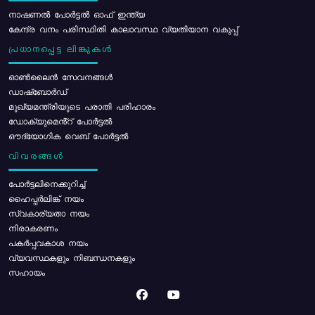
നാഷണൽ പോർട്ടൽ ഓഫ് ഇന്ത്യ
കേന്ദ്ര വനം പരിസ്ഥിതി കാലാവസ്ഥ വ്യതിയാന വകുപ്പ്
പ്രധാനപ്പെട്ട ലിങ്കുകൾ
ഓൺലൈൻ സേവനങ്ങൾ
ഡാഷ്ബോർഡ്
മുഖ്യമന്ത്രിയുടെ പരാതി പരിഹാരം
ഡോക്യുമെൻ്റ് പോർട്ടൽ
ഔദ്യോഗിക വെബ് പോർട്ടൽ
വിവരങ്ങൾ
പോര്‍ട്ടലിനെക്കുറിച്ച്
ഹൈപ്പർലിങ്ക് നയം
സ്വകാര്യതാ നയം
നിരാകരണം
പകർപ്പവകാശ നയം
വ്യവസ്ഥകളും നിബന്ധനകളും
സഹായം