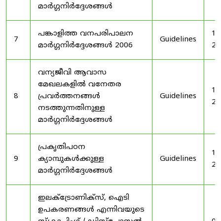
മാർഗ്ഗനിർദ്ദേശങ്ങൾ
പങ്കാളിത്ത വനപരിപാലന
19
7
Guidelines
മാർഗ്ഗനിർദ്ദേശങ്ങൾ 2006
20
വന്യജീവി ആവാസ
മേഖലകളിൽ വനേതര
19
8
പ്രവർത്തനങ്ങൾ
Guidelines
20
നടത്തുന്നതിനുള്ള
മാർഗ്ഗനിർദ്ദേശങ്ങൾ
പ്രകൃതിപഠന
19
9
ക്യാമ്പുകൾക്കുള്ള
Guidelines
20
മാർഗ്ഗനിർദ്ദേശങ്ങൾ
ഇലക്‌ട്രോണിക്‌സ്, ഐടി
ഉപകരണങ്ങൾ എന്നിവയുടെ