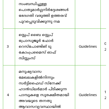
സംബന്ധിച്ചുള്ള
പൊതുമാർഗ്ഗനിർദ്ദേശങ്ങൾ
ഭേദഗതി വരുത്തി ഉത്തരവ്
പുറപ്പെടുവിക്കുന്നു നമ
സ്റ്റെപ് ബൈ സ്റ്റെപ്
പ്രോസുജൂർ ഫോർ
03
3
റെസ്‌പോണ്ടിങ് ടു
Guidelines
20
കോംപ്രമൈസ് ഓഫ്
സിസ്റ്റംസ്
മനുഷ്യവാസ
മേഖലകളിൽനിന്നും
സർട്ടിഫൈഡ് സ്നേക്ക്
ഹാൻഡ്‌ലർമാർ പിടിക്കുന്ന
19
4
പാമ്പുകളെ സുരക്ഷിതമായി
Guidelines
20
അവയുടെ തനതു
ആവാസവ്യവസ്ഥായിൽ