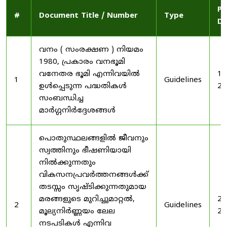
Pu
#
Document Title / Number
Type
Da
വനം ( സംരക്ഷണ ) നിയമം
1980, പ്രകാരം വനഭൂമി
വനേതര ഭൂമി എന്നിവയിൽ
19
1
Guidelines
ഉൾപ്പെടുന്ന പദ്ധതികൾ
20
സംബന്ധിച്ച
മാർഗ്ഗനിർദ്ദേശങ്ങൾ
പൊതുസ്ഥലങ്ങളിൽ ജീവനും
സ്വത്തിനും ഭീഷണിയായി
നിൽക്കുന്നതും
വികസനപ്രവർത്തനങ്ങൾക്ക്
തടസ്സം സൃഷ്ടിക്കുന്നതുമായ
മരങ്ങളുടെ മുറിച്ചുമാറ്റൽ,
20
2
Guidelines
മൂല്യനിർണ്ണയം ലേല
20
നടപടികൾ എന്നിവ