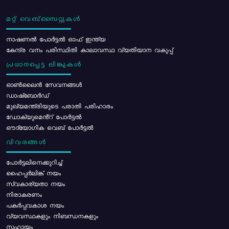
മറ്റ് വെബ്സൈറ്റുകൾ
നാഷണൽ പോർട്ടൽ ഓഫ് ഇന്ത്യ
കേന്ദ്ര വനം പരിസ്ഥിതി കാലാവസ്ഥ വ്യതിയാന വകുപ്പ്
പ്രധാനപ്പെട്ട ലിങ്കുകൾ
ഓൺലൈൻ സേവനങ്ങൾ
ഡാഷ്ബോർഡ്
മുഖ്യമന്ത്രിയുടെ പരാതി പരിഹാരം
ഡോക്യുമെൻ്റ് പോർട്ടൽ
ഔദ്യോഗിക വെബ് പോർട്ടൽ
വിവരങ്ങൾ
പോര്‍ട്ടലിനെക്കുറിച്ച്
ഹൈപ്പർലിങ്ക് നയം
സ്വകാര്യതാ നയം
നിരാകരണം
പകർപ്പവകാശ നയം
വ്യവസ്ഥകളും നിബന്ധനകളും
സഹായം