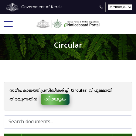
Government of Kerala
Circular
സമീപകാലത്ത് പ്രസിദ്ധീകരിച്ച്
Circular
. വിപുലമായി
തിരയുക
തിരയുന്നതിന്