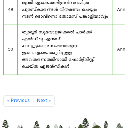
മന്ത്രി എ.കെ.ശശീന്ദ്രൻ വനമിത്ര
49
പുരസ്‌കാരങ്ങൾ വിതരണം ചെയ്യും
Anno
നടൻ ടൊവിനൊ തോമസ് പങ്കാളിയാവും
തൃശൂർ സുവോളജിക്കൽ പാർക്ക് -
എൻഡ് ടു എൻഡ്
കമ്പ്യൂട്ടറൈസേഷനായുള്ള
50
Anno
ഇ.ഒ.ഐ.യെക്കുറിച്ചുള്ള
അവതരണത്തിനായി ഷോർട്ട്‌ലിസ്റ്റ്
ചെയ്ത ഏജൻസികൾ
« Previous
Next »