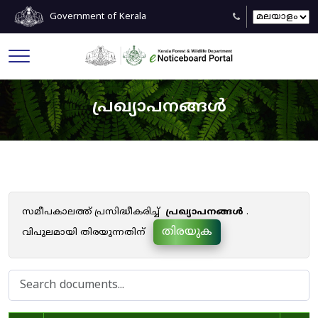
Government of Kerala
പ്രഖ്യാപനങ്ങൾ
സമീപകാലത്ത് പ്രസിദ്ധീകരിച്ച്
പ്രഖ്യാപനങ്ങൾ
.
തിരയുക
വിപുലമായി തിരയുന്നതിന്