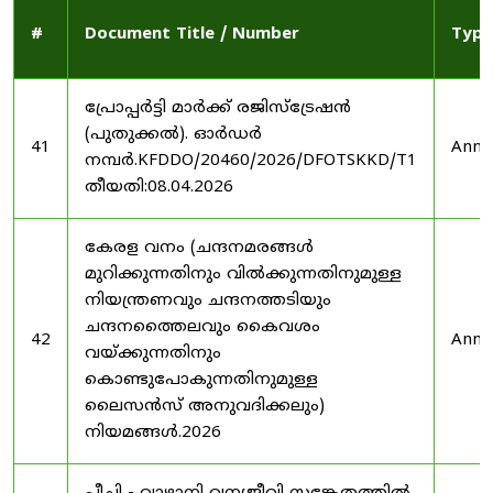
#
Document Title / Number
Type
പ്രോപ്പർട്ടി മാർക്ക് രജിസ്ട്രേഷൻ
(പുതുക്കൽ). ഓർഡർ
41
Anno
നമ്പർ.KFDDO/20460/2026/DFOTSKKD/T1
തീയതി:08.04.2026
കേരള വനം (ചന്ദനമരങ്ങൾ
മുറിക്കുന്നതിനും വിൽക്കുന്നതിനുമുള്ള
നിയന്ത്രണവും ചന്ദനത്തടിയും
ചന്ദനത്തൈലവും കൈവശം
42
Anno
വയ്ക്കുന്നതിനും
കൊണ്ടുപോകുന്നതിനുമുള്ള
ലൈസൻസ് അനുവദിക്കലും)
നിയമങ്ങൾ.2026