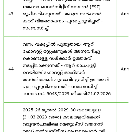
പീച്ചി - വാഴാനി വന്യജീവി സങ്കേതത്തിൽ
ഇക്കോ-സെൻസിറ്റീവ് സോൺ (ESZ)
43
രൂപീകരിക്കുന്നത് - കേന്ദ്ര സർക്കാർ
Anno
കരട് വിജ്ഞാപനം പുറപ്പെടുവിച്ചത് -
സംബന്ധിച്ച്
വനം വകുപ്പിൽ പുതുതായി ആറ്
ഫോറസ്റ്റ് സ്റ്റേഷനുകൾ അനുവദിച്ചു
കൊണ്ടുള്ള സർക്കാർ ഉത്തരവ്
നടപ്പിലാക്കുന്നത് - ആറ് ഡെപ്യൂട്ടി
44
Anno
റെയിഞ്ച് ഫോറസ്റ്റ് ഓഫീസർ
തസ്തികകൾ പുനഃ:വിന്യസിച്ച് ഉത്തരവ്
പുറപ്പെടുവിക്കുന്നത് - സംബന്ധിച്ച്
.നമ്പർ.ഇ4-5043/2023 തീയതി:21.02.2026
2025-26 മുതൽ 2029-30 വരെയുള്ള
(31.03.2023 വരെ) കാലയളവിലേക്ക്
വടുവൻചാലിലെ മെസ്സേഴ്സ് വയനാട്
വുഡ് ഇൻഡസ്ട്രീസ് പ്രൊപ്രൈറ്റർ ശ്രീ.