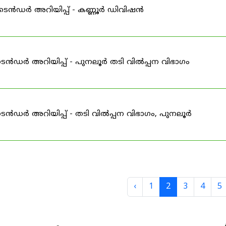
ഇ-ടെൻഡർ അറിയിപ്പ് - കണ്ണൂർ ഡിവിഷൻ
െൻഡർ അറിയിപ്പ് - പുനലൂർ തടി വിൽപ്പന വിഭാഗം
െൻഡർ അറിയിപ്പ് - തടി വിൽപ്പന വിഭാഗം, പുനലൂർ
‹
1
2
3
4
5