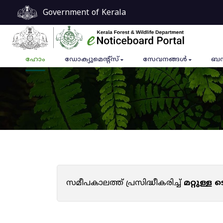
Government of Kerala
ഹോം
ഡോക്യുമെൻ്റ്സ്
സേവനങ്ങൾ
ബന
സമീപകാലത്ത് പ്രസിദ്ധീകരിച്ച്
മറ്റുള്