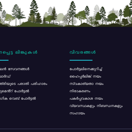
പ്പെട്ട ലിങ്കുകൾ
വിവരങ്ങൾ
ൻ സേവനങ്ങൾ
പോര്‍ട്ടലിനെക്കുറിച്ച്
ോർഡ്
ഹൈപ്പർലിങ്ക് നയം
്ത്രിയുടെ പരാതി പരിഹാരം
സ്വകാര്യതാ നയം
മെൻ്റ് പോർട്ടൽ
നിരാകരണം
ിക വെബ് പോർട്ടൽ
പകർപ്പവകാശ നയം
വ്യവസ്ഥകളും നിബന്ധനകളും
സഹായം