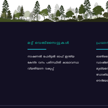
മറ്റ് വെബ്സൈറ്റുകൾ
പ്രധാന
നാഷണൽ പോർട്ടൽ ഓഫ് ഇന്ത്യ
ഓൺലൈ
കേന്ദ്ര വനം പരിസ്ഥിതി കാലാവസ്ഥ
ഡാഷ്ബ
വ്യതിയാന വകുപ്പ്
മുഖ്യമന
ഡോക്യു
ഔദ്യോഗ