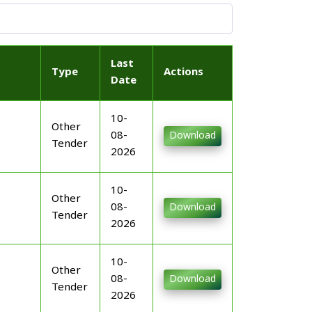
Last
Type
Actions
Date
10-
Other
08-
Download
Tender
2026
10-
Other
08-
Download
Tender
2026
10-
Other
08-
Download
Tender
2026