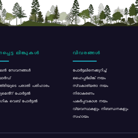
പ്പെട്ട ലിങ്കുകൾ
വിവരങ്ങൾ
ൻ സേവനങ്ങൾ
പോര്‍ട്ടലിനെക്കുറിച്ച്
ോർഡ്
ഹൈപ്പർലിങ്ക് നയം
്ത്രിയുടെ പരാതി പരിഹാരം
സ്വകാര്യതാ നയം
മെൻ്റ് പോർട്ടൽ
നിരാകരണം
ിക വെബ് പോർട്ടൽ
പകർപ്പവകാശ നയം
വ്യവസ്ഥകളും നിബന്ധനകളും
സഹായം