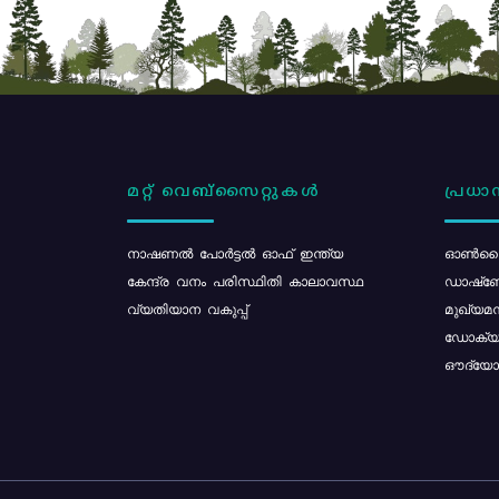
മറ്റ് വെബ്സൈറ്റുകൾ
പ്രധാന
നാഷണൽ പോർട്ടൽ ഓഫ് ഇന്ത്യ
ഓൺലൈ
കേന്ദ്ര വനം പരിസ്ഥിതി കാലാവസ്ഥ
ഡാഷ്ബ
വ്യതിയാന വകുപ്പ്
മുഖ്യമന
ഡോക്യു
ഔദ്യോഗ