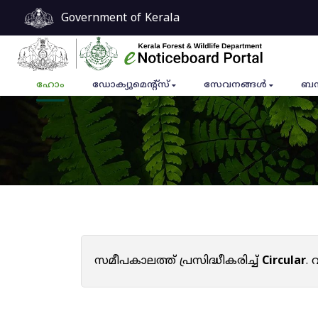
Government of Kerala
ഹോം
ഡോക്യുമെൻ്റ്സ്
സേവനങ്ങൾ
ബന
സമീപകാലത്ത് പ്രസിദ്ധീകരിച്ച്
Circular
.