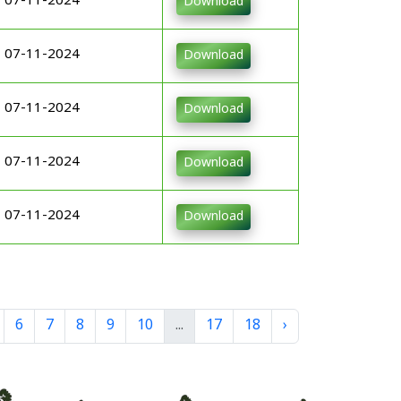
07-11-2024
Download
07-11-2024
Download
07-11-2024
Download
07-11-2024
Download
07-11-2024
Download
6
7
8
9
10
...
17
18
›