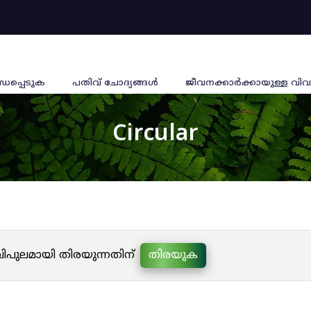
്ധപ്പെടുക
പതിവ് ചോദ്യങ്ങൾ
ജീവനക്കാര്‍ക്കായുള്ള വിവ
Circular
 വിപുലമായി തിരയുന്നതിന്
തിരയുക