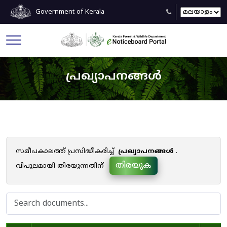
Government of Kerala
പ്രഖ്യാപനങ്ങൾ
സമീപകാലത്ത് പ്രസിദ്ധീകരിച്ച്
പ്രഖ്യാപനങ്ങൾ
.
തിരയുക
വിപുലമായി തിരയുന്നതിന്