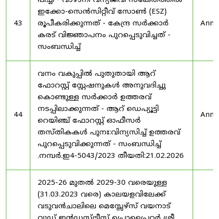
പീച്ചി - വാഴാനി വന്യജീവി സങ്കേതത്തിൽ
ഇക്കോ-സെൻസിറ്റീവ് സോൺ (ESZ)
43
രൂപീകരിക്കുന്നത് - കേന്ദ്ര സർക്കാർ
Anno
കരട് വിജ്ഞാപനം പുറപ്പെടുവിച്ചത് -
സംബന്ധിച്ച്
വനം വകുപ്പിൽ പുതുതായി ആറ്
ഫോറസ്റ്റ് സ്റ്റേഷനുകൾ അനുവദിച്ചു
കൊണ്ടുള്ള സർക്കാർ ഉത്തരവ്
നടപ്പിലാക്കുന്നത് - ആറ് ഡെപ്യൂട്ടി
44
Anno
റെയിഞ്ച് ഫോറസ്റ്റ് ഓഫീസർ
തസ്തികകൾ പുനഃ:വിന്യസിച്ച് ഉത്തരവ്
പുറപ്പെടുവിക്കുന്നത് - സംബന്ധിച്ച്
.നമ്പർ.ഇ4-5043/2023 തീയതി:21.02.2026
2025-26 മുതൽ 2029-30 വരെയുള്ള
(31.03.2023 വരെ) കാലയളവിലേക്ക്
വടുവൻചാലിലെ മെസ്സേഴ്സ് വയനാട്
വുഡ് ഇൻഡസ്ട്രീസ് പ്രൊപ്രൈറ്റർ ശ്രീ.