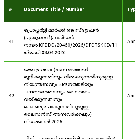
#
Document Title / Number
Type
പ്രോപ്പർട്ടി മാർക്ക് രജിസ്ട്രേഷൻ
(പുതുക്കൽ). ഓർഡർ
41
Anno
നമ്പർ.KFDDO/20460/2026/DFOTSKKD/T1
തീയതി:08.04.2026
കേരള വനം (ചന്ദനമരങ്ങൾ
മുറിക്കുന്നതിനും വിൽക്കുന്നതിനുമുള്ള
നിയന്ത്രണവും ചന്ദനത്തടിയും
ചന്ദനത്തൈലവും കൈവശം
42
Anno
വയ്ക്കുന്നതിനും
കൊണ്ടുപോകുന്നതിനുമുള്ള
ലൈസൻസ് അനുവദിക്കലും)
നിയമങ്ങൾ.2026