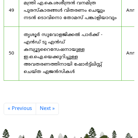
മന്ത്രി എ.കെ.ശശീന്ദ്രൻ വനമിത്ര
49
പുരസ്‌കാരങ്ങൾ വിതരണം ചെയ്യും
Anno
നടൻ ടൊവിനൊ തോമസ് പങ്കാളിയാവും
തൃശൂർ സുവോളജിക്കൽ പാർക്ക് -
എൻഡ് ടു എൻഡ്
കമ്പ്യൂട്ടറൈസേഷനായുള്ള
50
Anno
ഇ.ഒ.ഐ.യെക്കുറിച്ചുള്ള
അവതരണത്തിനായി ഷോർട്ട്‌ലിസ്റ്റ്
ചെയ്ത ഏജൻസികൾ
« Previous
Next »