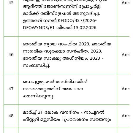
45
Anno
ആദിത്ത് ജോൺസണിന് പ്രോപ്പർട്ടി
മാർക്ക് രജിസ്ട്രേഷൻ അനുവദിച്ചു.
ഉത്തരവ് നമ്പർ.KFDDO/437/2026-
DFOWYNDS/E1 തീയതി:13.02.2026
ഭാരതീയ ന്യായ സംഹിത 2023, ഭാരതീയ
നാഗരിക സുരക്ഷാ സൻഹിത, 2023,
46
Anno
ഭാരതീയ സാക്ഷ്യ അധീനിയം, 2023 -
സംബന്ധിച്ച്.
ഡെപ്യൂട്ടേഷൻ തസ്തികയിൽ
47
സ്ഥലംമാറ്റത്തിന് അപേക്ഷ
Anno
ക്ഷണിക്കുന്നു
മാർച്ച് 21 ലോക വനദിനം - നാച്വറൽ
48
Anno
ഹിസ്റ്ററി മ്യൂസിയം : പ്രവേശനം സൗജന്യം