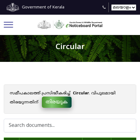
Government of Kerala
Circular
സമീപകാലത്ത് പ്രസിദ്ധീകരിച്ച്
Circular
. വിപുലമായി
തിരയുക
തിരയുന്നതിന്