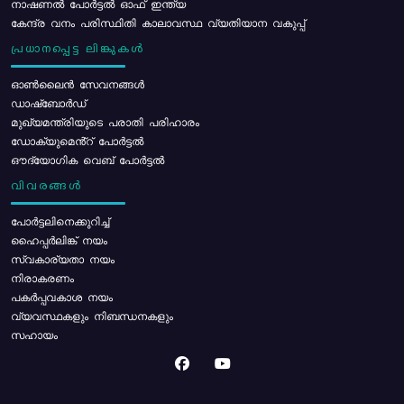
നാഷണൽ പോർട്ടൽ ഓഫ് ഇന്ത്യ
കേന്ദ്ര വനം പരിസ്ഥിതി കാലാവസ്ഥ വ്യതിയാന വകുപ്പ്
പ്രധാനപ്പെട്ട ലിങ്കുകൾ
ഓൺലൈൻ സേവനങ്ങൾ
ഡാഷ്ബോർഡ്
മുഖ്യമന്ത്രിയുടെ പരാതി പരിഹാരം
ഡോക്യുമെൻ്റ് പോർട്ടൽ
ഔദ്യോഗിക വെബ് പോർട്ടൽ
വിവരങ്ങൾ
പോര്‍ട്ടലിനെക്കുറിച്ച്
ഹൈപ്പർലിങ്ക് നയം
സ്വകാര്യതാ നയം
നിരാകരണം
പകർപ്പവകാശ നയം
വ്യവസ്ഥകളും നിബന്ധനകളും
സഹായം