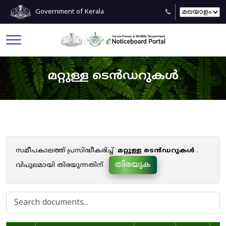
Government of Kerala
മറ്റുള്ള ടെൻഡറുകൾ
സമീപകാലത്ത് പ്രസിദ്ധീകരിച്ച്
മറ്റുള്ള ടെൻഡറുകൾ
.
തിരയുക
വിപുലമായി തിരയുന്നതിന്