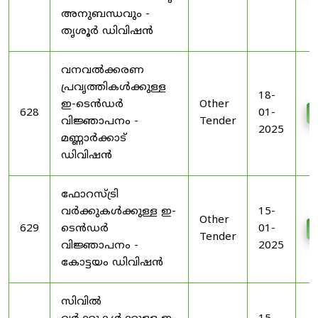
അനുബന്ധവും -
തൃശൂർ ഡിവിഷൻ
വനവൽക്കരണ
പ്രവൃത്തികൾക്കുള്ള
18-
ഇ-ടെൻഡർ
Other
628
01-
വിജ്ഞാപനം -
Tender
2025
മണ്ണാർക്കാട്
ഡിവിഷൻ
ഫോറസ്ട്രി
വർക്കുകൾക്കുള്ള ഇ-
15-
Other
629
ടെൻഡർ
01-
Tender
വിജ്ഞാപനം -
2025
കോട്ടയം ഡിവിഷൻ
സിവിൽ