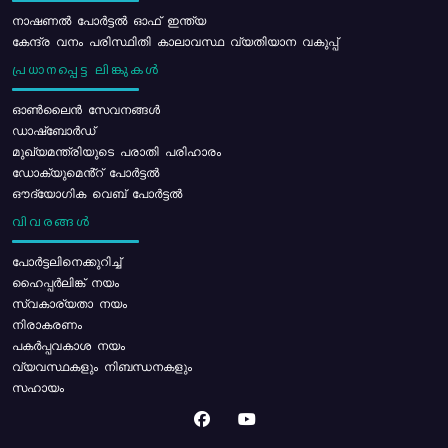
നാഷണൽ പോർട്ടൽ ഓഫ് ഇന്ത്യ
കേന്ദ്ര വനം പരിസ്ഥിതി കാലാവസ്ഥ വ്യതിയാന വകുപ്പ്
പ്രധാനപ്പെട്ട ലിങ്കുകൾ
ഓൺലൈൻ സേവനങ്ങൾ
ഡാഷ്ബോർഡ്
മുഖ്യമന്ത്രിയുടെ പരാതി പരിഹാരം
ഡോക്യുമെൻ്റ് പോർട്ടൽ
ഔദ്യോഗിക വെബ് പോർട്ടൽ
വിവരങ്ങൾ
പോര്‍ട്ടലിനെക്കുറിച്ച്
ഹൈപ്പർലിങ്ക് നയം
സ്വകാര്യതാ നയം
നിരാകരണം
പകർപ്പവകാശ നയം
വ്യവസ്ഥകളും നിബന്ധനകളും
സഹായം