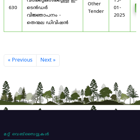
വർക്കുകൾക്കുള്ള ഇ-
15-
Other
630
ടെൻഡർ
01-
Tender
വിജ്ഞാപനം -
2025
തെന്മല ഡിവിഷൻ
« Previous
Next »
മറ്റ് വെബ്സൈറ്റുകൾ