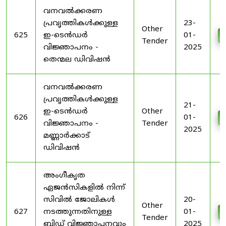
വനവൽക്കരണ
പ്രവൃത്തികൾക്കുള്ള
23-
Other
625
ഇ-ടെൻഡർ
01-
Tender
വിജ്ഞാപനം -
2025
തെന്മല ഡിവിഷൻ
വനവൽക്കരണ
പ്രവൃത്തികൾക്കുള്ള
21-
ഇ-ടെൻഡർ
Other
626
01-
വിജ്ഞാപനം -
Tender
2025
മണ്ണാർക്കാട്
ഡിവിഷൻ
അംഗീകൃത
ഏജൻസികളിൽ നിന്ന്
സിവിൽ ജോലികൾ
20-
Other
627
നടത്തുന്നതിനുള്ള
01-
Tender
ബിഡ് വിജ്ഞാപനവും
2025