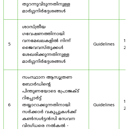
തുറന്നുവിടുന്നതിനുള്ള
മാർഗ്ഗനിർദ്ദേശങ്ങൾ
ശാസ്ത്രീയ
ഗവേഷണത്തിനായി
വനമേഖലകളിൽ നിന്ന്
19
5
Guidelines
ജൈവവസ്തുക്കൾ
20
ശേഖരിക്കുന്നതിനുള്ള
മാർഗ്ഗനിർദ്ദേശങ്ങൾ
സംസ്ഥാന ആസൂത്രണ
ബോർഡിൻ്റെ
പിന്തുണയോടെ പ്രോജക്ട്
റിപ്പോർട്ട്
19
6
തയ്യാറാക്കുന്നതിനായി
Guidelines
20
സർക്കാർ വകുപ്പുകൾക്ക്
കൺസൾട്ടൻസി സേവന
വിദഗ്ധരെ നൽകൽ -