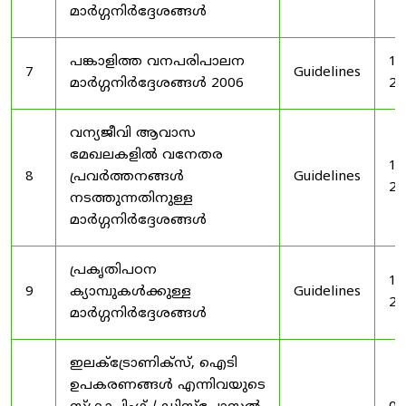
മാർഗ്ഗനിർദ്ദേശങ്ങൾ
പങ്കാളിത്ത വനപരിപാലന
19
7
Guidelines
മാർഗ്ഗനിർദ്ദേശങ്ങൾ 2006
20
വന്യജീവി ആവാസ
മേഖലകളിൽ വനേതര
19
8
പ്രവർത്തനങ്ങൾ
Guidelines
20
നടത്തുന്നതിനുള്ള
മാർഗ്ഗനിർദ്ദേശങ്ങൾ
പ്രകൃതിപഠന
19
9
ക്യാമ്പുകൾക്കുള്ള
Guidelines
20
മാർഗ്ഗനിർദ്ദേശങ്ങൾ
ഇലക്‌ട്രോണിക്‌സ്, ഐടി
ഉപകരണങ്ങൾ എന്നിവയുടെ