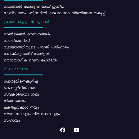
നാഷണൽ പോർട്ടൽ ഓഫ് ഇന്ത്യ
കേന്ദ്ര വനം പരിസ്ഥിതി കാലാവസ്ഥ വ്യതിയാന വകുപ്പ്
പ്രധാനപ്പെട്ട ലിങ്കുകൾ
ഓൺലൈൻ സേവനങ്ങൾ
ഡാഷ്ബോർഡ്
മുഖ്യമന്ത്രിയുടെ പരാതി പരിഹാരം
ഡോക്യുമെൻ്റ് പോർട്ടൽ
ഔദ്യോഗിക വെബ് പോർട്ടൽ
വിവരങ്ങൾ
പോര്‍ട്ടലിനെക്കുറിച്ച്
ഹൈപ്പർലിങ്ക് നയം
സ്വകാര്യതാ നയം
നിരാകരണം
പകർപ്പവകാശ നയം
വ്യവസ്ഥകളും നിബന്ധനകളും
സഹായം