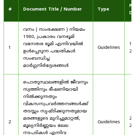
Pu
#
Document Title / Number
Type
Da
വനം ( സംരക്ഷണ ) നിയമം
1980, പ്രകാരം വനഭൂമി
വനേതര ഭൂമി എന്നിവയിൽ
19
1
Guidelines
ഉൾപ്പെടുന്ന പദ്ധതികൾ
20
സംബന്ധിച്ച
മാർഗ്ഗനിർദ്ദേശങ്ങൾ
പൊതുസ്ഥലങ്ങളിൽ ജീവനും
സ്വത്തിനും ഭീഷണിയായി
നിൽക്കുന്നതും
വികസനപ്രവർത്തനങ്ങൾക്ക്
തടസ്സം സൃഷ്ടിക്കുന്നതുമായ
മരങ്ങളുടെ മുറിച്ചുമാറ്റൽ,
20
2
Guidelines
മൂല്യനിർണ്ണയം ലേല
20
നടപടികൾ എന്നിവ