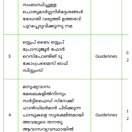
സംബന്ധിച്ചുള്ള
പൊതുമാർഗ്ഗനിർദ്ദേശങ്ങൾ
ഭേദഗതി വരുത്തി ഉത്തരവ്
പുറപ്പെടുവിക്കുന്നു നമ
സ്റ്റെപ് ബൈ സ്റ്റെപ്
പ്രോസുജൂർ ഫോർ
03
3
റെസ്‌പോണ്ടിങ് ടു
Guidelines
20
കോംപ്രമൈസ് ഓഫ്
സിസ്റ്റംസ്
മനുഷ്യവാസ
മേഖലകളിൽനിന്നും
സർട്ടിഫൈഡ് സ്നേക്ക്
ഹാൻഡ്‌ലർമാർ പിടിക്കുന്ന
19
4
പാമ്പുകളെ സുരക്ഷിതമായി
Guidelines
20
അവയുടെ തനതു
ആവാസവ്യവസ്ഥായിൽ