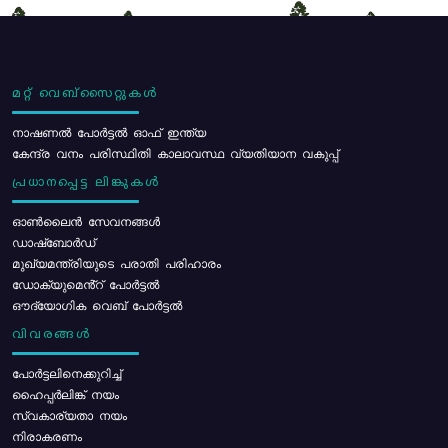
മറ്റ് വെബ്സൈറ്റുകൾ
നാഷണൽ പോർട്ടൽ ഓഫ് ഇന്ത്യ
കേന്ദ്ര വനം പരിസ്ഥിതി കാലാവസ്ഥ വ്യതിയാന വകുപ്പ്
പ്രധാനപ്പെട്ട ലിങ്കുകൾ
ഓൺലൈൻ സേവനങ്ങൾ
ഡാഷ്ബോർഡ്
മുഖ്യമന്ത്രിയുടെ പരാതി പരിഹാരം
ഡോക്യുമെൻ്റ് പോർട്ടൽ
ഔദ്യോഗിക വെബ് പോർട്ടൽ
വിവരങ്ങൾ
പോര്‍ട്ടലിനെക്കുറിച്ച്
ഹൈപ്പർലിങ്ക് നയം
സ്വകാര്യതാ നയം
നിരാകരണം