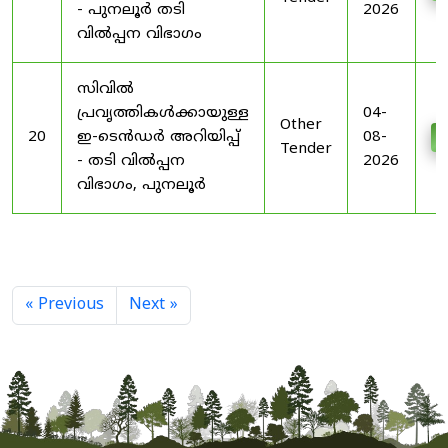
- പുനലൂർ തടി
2026
വിൽപ്പന വിഭാഗം
സിവിൽ
പ്രവൃത്തികൾക്കായുള്ള
04-
Other
20
ഇ-ടെൻഡർ അറിയിപ്പ്
08-
D
Tender
- തടി വിൽപ്പന
2026
വിഭാഗം, പുനലൂർ
« Previous
Next »