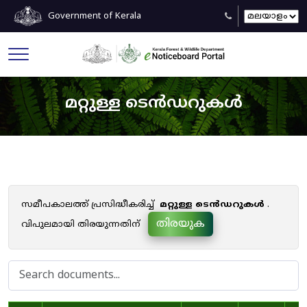
Government of Kerala
മറ്റുള്ള ടെൻഡറുകൾ
സമീപകാലത്ത് പ്രസിദ്ധീകരിച്ച്
മറ്റുള്ള ടെൻഡറുകൾ
.
തിരയുക
വിപുലമായി തിരയുന്നതിന്