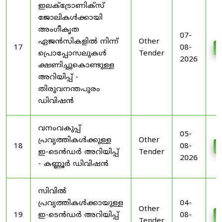
ഇലക്ട്രോണിക്സ്
ജോലികൾക്കായി
അംഗീകൃത
07-
ഏജൻസികളിൽ നിന്ന്
Other
17
08-
D
പ്രൊപ്പോസലുകൾ
Tender
2026
ക്ഷണിച്ചുകൊണ്ടുള്ള
അറിയിപ്പ് -
തിരുവനന്തപുരം
ഡിവിഷൻ
വനംവകുപ്പ്
05-
പ്രവൃത്തികൾക്കുള്ള
Other
18
08-
D
ഇ-ടെൻഡർ അറിയിപ്പ്
Tender
2026
- കണ്ണൂർ ഡിവിഷൻ
സിവിൽ
പ്രവൃത്തികൾക്കായുള്ള
04-
Other
19
ഇ-ടെൻഡർ അറിയിപ്പ്
08-
D
Tender