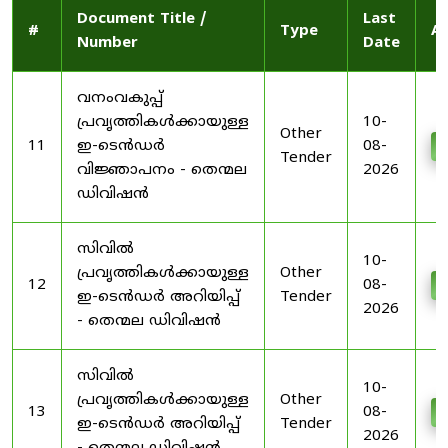
Document Title /
Last
#
Type
Ac
Number
Date
വനംവകുപ്പ്
പ്രവൃത്തികൾക്കായുള്ള
10-
Other
11
ഇ-ടെൻഡർ
08-
D
Tender
വിജ്ഞാപനം - തെന്മല
2026
ഡിവിഷൻ
സിവിൽ
10-
പ്രവൃത്തികൾക്കായുള്ള
Other
12
08-
D
ഇ-ടെൻഡർ അറിയിപ്പ്
Tender
2026
- തെന്മല ഡിവിഷൻ
സിവിൽ
10-
പ്രവൃത്തികൾക്കായുള്ള
Other
13
08-
D
ഇ-ടെൻഡർ അറിയിപ്പ്
Tender
2026