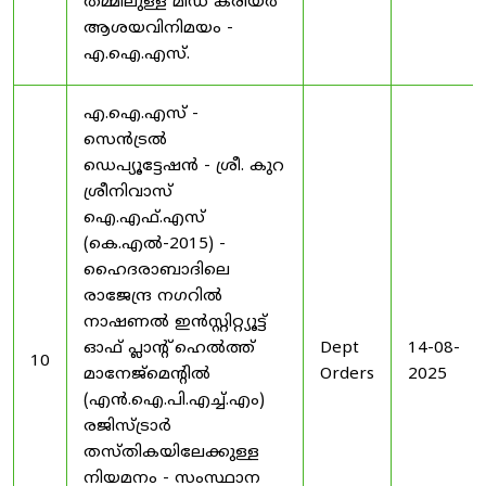
തമ്മിലുള്ള മിഡ് കരിയർ
ആശയവിനിമയം -
എ.ഐ.എസ്.
എ.ഐ.എസ് -
സെൻട്രൽ
ഡെപ്യൂട്ടേഷൻ - ശ്രീ. കുറ
ശ്രീനിവാസ്
ഐ.എഫ്.എസ്
(കെ.എൽ-2015) -
ഹൈദരാബാദിലെ
രാജേന്ദ്ര നഗറിൽ
നാഷണൽ ഇൻസ്റ്റിറ്റ്യൂട്ട്
ഓഫ് പ്ലാന്റ് ഹെൽത്ത്
Dept
14-08-
10
മാനേജ്‌മെന്റിൽ
Orders
2025
(എൻ.ഐ.പി.എച്ച്.എം)
രജിസ്ട്രാർ
തസ്തികയിലേക്കുള്ള
നിയമനം - സംസ്ഥാന