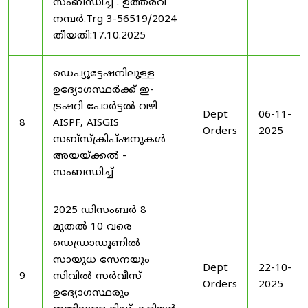
സംബന്ധിച്ച് . ഉത്തരവ്
നമ്പർ.Trg 3-56519/2024
തീയതി:17.10.2025
ഡെപ്യൂട്ടേഷനിലുള്ള
ഉദ്യോഗസ്ഥർക്ക് ഇ-
ട്രഷറി പോർട്ടൽ വഴി
Dept
06-11-
8
AISPF, AISGIS
Orders
2025
സബ്‌സ്‌ക്രിപ്‌ഷനുകൾ
അയയ്ക്കൽ -
സംബന്ധിച്ച്
2025 ഡിസംബർ 8
മുതൽ 10 വരെ
ഡെഡ്രാഡൂണിൽ
സായുധ സേനയും
Dept
22-10-
9
സിവിൽ സർവീസ്
Orders
2025
ഉദ്യോഗസ്ഥരും