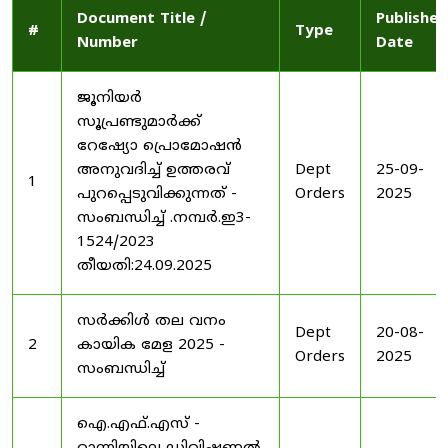
Document Title /
Published
#
Type
Number
Date
ജൂനിയർ
സൂപ്രണ്ടുമാർക്ക്
റേഷ്യോ പ്രൊമോഷൻ
അനുവദിച്ച് ഉത്തരവ്
Dept
25-09-
1
പുറപ്പെടുവിക്കുന്നത് -
Orders
2025
സംബന്ധിച്ച് .നമ്പർ.ഇ3-
1524/2023
തീയതി:24.09.2025
സർക്കിൾ തല വനം
Dept
20-08-
2
കായിക മേള 2025 -
Orders
2025
സംബന്ധിച്ച്
ഐ.എഫ്.എസ് -