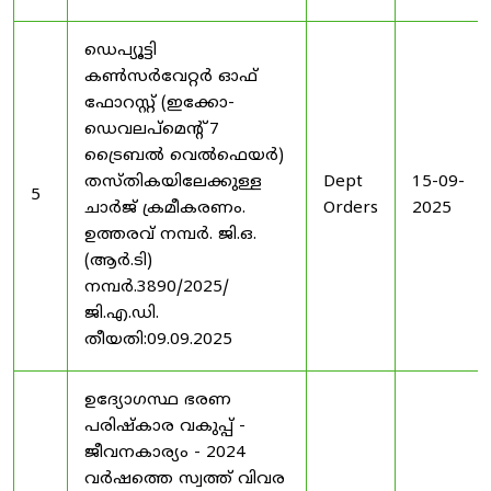
ഡെപ്യൂട്ടി
കൺസർവേറ്റർ ഓഫ്
ഫോറസ്റ്റ് (ഇക്കോ-
ഡെവലപ്മെന്റ് 7
ട്രൈബൽ വെൽഫെയർ)
തസ്തികയിലേക്കുള്ള
Dept
15-09-
5
ചാർജ് ക്രമീകരണം.
Orders
2025
ഉത്തരവ് നമ്പർ. ജി.ഒ.
(ആർ.ടി)
നമ്പർ.3890/2025/
ജി.എ.ഡി.
തീയതി:09.09.2025
ഉദ്യോഗസ്ഥ ഭരണ
പരിഷ്കാര വകുപ്പ് -
ജീവനകാര്യം - 2024
വർഷത്തെ സ്വത്ത് വിവര