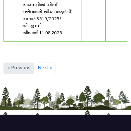
കേഡറിൽ നിന്ന്
ഒഴിവായി. ജി.ഒ.(ആർ.ടി)
നമ്പർ.3519/2025/
ജി.എ.ഡി.
തീയതി:11.08.2025
« Previous
Next »