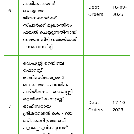
പത്രിക ഫയൽ
Dept
18-09-
6
ചെയ്യാത്ത
Orders
2025
ജീവനക്കാർക്ക്
സ്പാർക്ക് മുഖാന്തിരം
ഫയൽ ചെയ്യുന്നതിനായി
സമയം നീട്ടി നൽകിയത്
- സംബന്ധിച്ച്
ഡെപ്യൂട്ടി റെയിഞ്ച്
ഫോറസ്റ്റ്
ഓഫീസർമാരുടെ 3
മാസത്തെ പ്രാഥമിക
പരിശീലനം - ഡെപ്യൂട്ടി
റെയിഞ്ച് ഫോറസ്റ്റ്
Dept
17-10-
7
ഓഫീസറായ
Orders
2025
ശ്രി.രമേശൻ കെ - യെ
ഒഴിവാക്കി ഉത്തരവ്
പുറപ്പെടുവിക്കുന്നത്