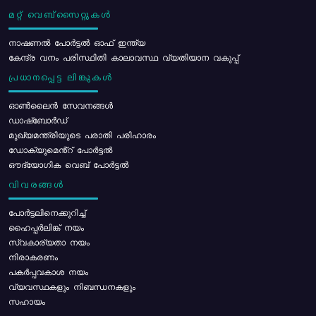
മറ്റ് വെബ്സൈറ്റുകൾ
നാഷണൽ പോർട്ടൽ ഓഫ് ഇന്ത്യ
കേന്ദ്ര വനം പരിസ്ഥിതി കാലാവസ്ഥ വ്യതിയാന വകുപ്പ്
പ്രധാനപ്പെട്ട ലിങ്കുകൾ
ഓൺലൈൻ സേവനങ്ങൾ
ഡാഷ്ബോർഡ്
മുഖ്യമന്ത്രിയുടെ പരാതി പരിഹാരം
ഡോക്യുമെൻ്റ് പോർട്ടൽ
ഔദ്യോഗിക വെബ് പോർട്ടൽ
വിവരങ്ങൾ
പോര്‍ട്ടലിനെക്കുറിച്ച്
ഹൈപ്പർലിങ്ക് നയം
സ്വകാര്യതാ നയം
നിരാകരണം
പകർപ്പവകാശ നയം
വ്യവസ്ഥകളും നിബന്ധനകളും
സഹായം