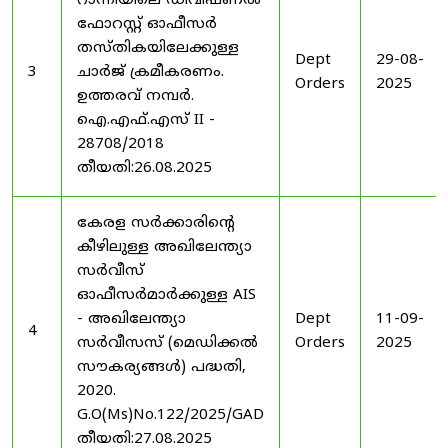
റാന്നിയിലെ ഡിവിഷണൽ
ഫോറസ്റ്റ് ഓഫീസർ
തസ്തികയിലേക്കുള്ള
Dept
29-08-
3
ചാർജ് ക്രമീകരണം.
Orders
2025
ഉത്തരവ് നമ്പർ.
ഐ.എഫ്.എസ് II -
28708/2018
തീയതി:26.08.2025
കേരള സർക്കാരിന്റെ
കീഴിലുള്ള അഖിലേന്ത്യാ
സർവീസ്
ഓഫീസർമാർക്കുള്ള AIS
- അഖിലേന്ത്യാ
Dept
11-09-
4
സർവീസസ് (മെഡിക്കൽ
Orders
2025
സൗകര്യങ്ങൾ) പദ്ധതി,
2020.
G.O(Ms)No.122/2025/GAD
തീയതി:27.08.2025