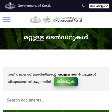
Government of Kerala
മറ്റുള്ള ടെൻഡറുകൾ
സമീപകാലത്ത് പ്രസിദ്ധീകരിച്ച്
മറ്റുള്ള ടെൻഡറുകൾ
.
തിരയുക
വിപുലമായി തിരയുന്നതിന്