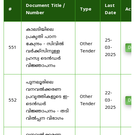
Document Title /
Last
#
Type
Act
Number
Date
കാലടിയിലെ
പ്രകൃതി പഠന
25-
കേന്ദ്രം - സിവിൽ
Other
551
03-
Do
വർക്ക്സിനുള്ള
Tender
2025
ഹ്രസ്വ ടെൻഡർ
വിജ്ഞാപനം
പുനലൂരിലെ
വനവൽക്കരണ
22-
പ്രവൃത്തികളുടെ ഇ-
Other
552
03-
Do
ടെൻഡർ
Tender
2025
വിജ്ഞാപനം - തടി
വിൽപ്പന വിഭാഗം