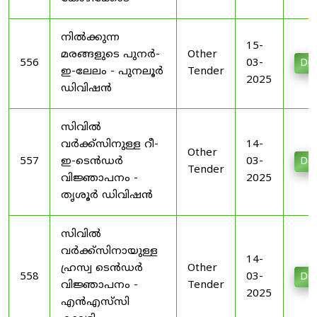
നിൽക്കുന്ന
15-
മരങ്ങളുടെ പുനർ-
Other
556
03-
Do
ഇ-ലേലം - പുനലൂർ
Tender
2025
ഡിവിഷൻ
സിവിൽ
വർക്ക്സിനുള്ള റീ-
14-
Other
557
ഇ-ടെൻഡർ
03-
Do
Tender
വിജ്ഞാപനം -
2025
തൃശൂർ ഡിവിഷൻ
സിവിൽ
വർക്ക്സിനായുള്ള
14-
ഹ്രസ്വ ടെൻഡർ
Other
558
03-
Do
വിജ്ഞാപനം -
Tender
2025
എൻ‌എസ്‌സി