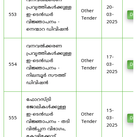
വനവൽക്കരണ
പ്രവൃത്തികൾക്കുള്ള
20-
Other
553
ഇ-ടെൻഡർ
03-
Do
Tender
വിജ്ഞാപനം -
2025
നെന്മാറ ഡിവിഷൻ
വനവൽക്കരണ
പ്രവൃത്തികൾക്കുള്ള
17-
ഇ-ടെൻഡർ
Other
554
03-
Do
വിജ്ഞാപനം -
Tender
2025
നിലമ്പൂർ സൗത്ത്
ഡിവിഷൻ
ഫോറസ്ട്രി
ജോലികൾക്കുള്ള
15-
ഇ-ടെൻഡർ
Other
555
03-
Do
വിജ്ഞാപനം - തടി
Tender
2025
വിൽപ്പന വിഭാഗം,
കോഴിക്കോട്