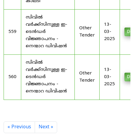
കാലടി
സിവിൽ
വർക്ക്സിനുള്ള ഇ-
13-
Other
559
ടെൻഡർ
03-
Do
Tender
വിജ്ഞാപനം -
2025
നെന്മാറ ഡിവിഷൻ
സിവിൽ
വർക്ക്സിനുള്ള ഇ-
13-
Other
560
ടെൻഡർ
03-
Do
Tender
വിജ്ഞാപനം -
2025
നെന്മാറ ഡിവിഷൻ
« Previous
Next »