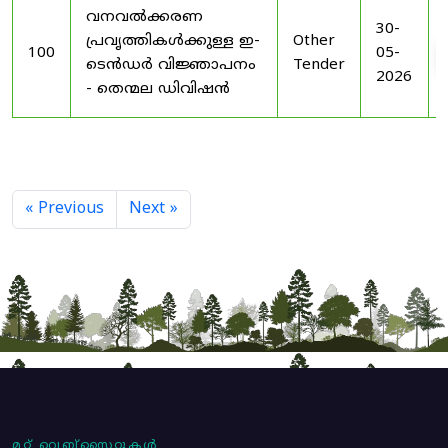
വനവൽക്കരണ
30-
പ്രവൃത്തികൾക്കുള്ള ഇ-
Other
100
05-
ടെൻഡർ വിജ്ഞാപനം
Tender
2026
- തെന്മല ഡിവിഷൻ
« Previous
Next »
മറ്റ് വെബ്സൈറ്റുകൾ