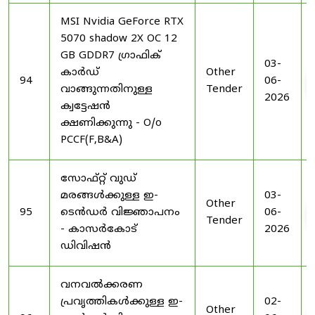
MSI Nvidia GeForce RTX
5070 shadow 2X OC 12
GB GDDR7 ഗ്രാഫിക്
03-
കാർഡ്
Other
94
06-
വാങ്ങുന്നതിനുള്ള
Tender
2026
ക്വട്ടേഷൻ
ക്ഷണിക്കുന്നു - O/o
PCCF(F,B&A)
സോഫ്റ്റ് വുഡ്
മരങ്ങൾക്കുള്ള ഇ-
03-
Other
95
ടെൻഡർ വിജ്ഞാപനം
06-
Tender
- കാസർകോട്
2026
ഡിവിഷൻ
വനവൽക്കരണ
പ്രവൃത്തികൾക്കുള്ള ഇ-
02-
Other