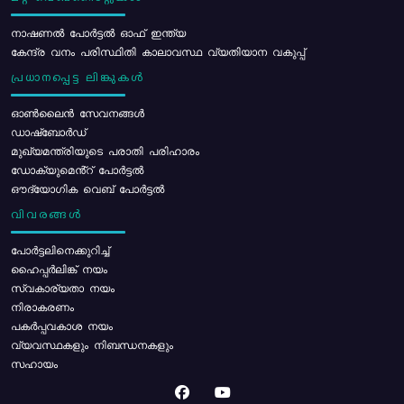
നാഷണൽ പോർട്ടൽ ഓഫ് ഇന്ത്യ
കേന്ദ്ര വനം പരിസ്ഥിതി കാലാവസ്ഥ വ്യതിയാന വകുപ്പ്
പ്രധാനപ്പെട്ട ലിങ്കുകൾ
ഓൺലൈൻ സേവനങ്ങൾ
ഡാഷ്ബോർഡ്
മുഖ്യമന്ത്രിയുടെ പരാതി പരിഹാരം
ഡോക്യുമെൻ്റ് പോർട്ടൽ
ഔദ്യോഗിക വെബ് പോർട്ടൽ
വിവരങ്ങൾ
പോര്‍ട്ടലിനെക്കുറിച്ച്
ഹൈപ്പർലിങ്ക് നയം
സ്വകാര്യതാ നയം
നിരാകരണം
പകർപ്പവകാശ നയം
വ്യവസ്ഥകളും നിബന്ധനകളും
സഹായം