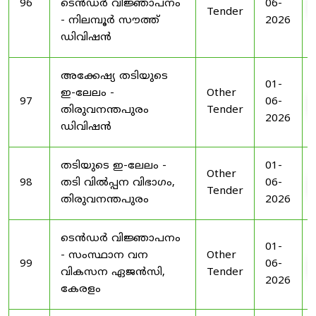
96
ടെൻഡർ വിജ്ഞാപനം
06-
Tender
- നിലമ്പൂർ സൗത്ത്
2026
ഡിവിഷൻ
അക്കേഷ്യ തടിയുടെ
01-
ഇ-ലേലം -
Other
97
06-
തിരുവനന്തപുരം
Tender
2026
ഡിവിഷൻ
തടിയുടെ ഇ-ലേലം -
01-
Other
98
തടി വിൽപ്പന വിഭാഗം,
06-
Tender
തിരുവനന്തപുരം
2026
ടെൻഡർ വിജ്ഞാപനം
01-
- സംസ്ഥാന വന
Other
99
06-
വികസന ഏജൻസി,
Tender
2026
കേരളം