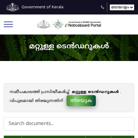
Government of Kerala
മറ്റുള്ള ടെൻഡറുകൾ
സമീപകാലത്ത് പ്രസിദ്ധീകരിച്ച്
മറ്റുള്ള ടെൻഡറുകൾ
.
തിരയുക
വിപുലമായി തിരയുന്നതിന്