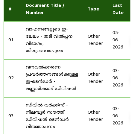
Document Title /
Last
#
Type
Number
Date
വാഹനങ്ങളുടെ ഇ-
05-
ലേലം - തടി വിൽപ്പന
Other
91
06-
വിഭാഗം,
Tender
2026
തിരുവനന്തപുരം
വനവൽക്കരണ
03-
പ്രവർത്തനങ്ങൾക്കുള്ള
Other
92
06-
ഇ-ടെൻഡർ -
Tender
2026
മണ്ണാർക്കാട് ഡിവിഷൻ
സിവിൽ വർക്ക്സ് -
03-
നിലമ്പൂർ സൗത്ത്
Other
93
06-
ഡിവിഷൻ ടെൻഡർ
Tender
2026
വിജ്ഞാപനം