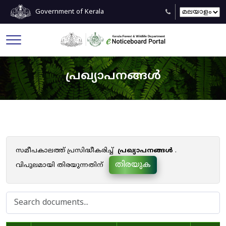
Government of Kerala
പ്രഖ്യാപനങ്ങൾ
സമീപകാലത്ത് പ്രസിദ്ധീകരിച്ച്
പ്രഖ്യാപനങ്ങൾ
.
തിരയുക
വിപുലമായി തിരയുന്നതിന്