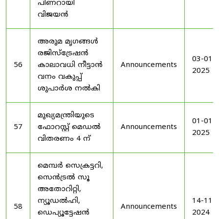
പിണറായി
വിജയൻ
അരുമ മൃഗങ്ങൾ
രജിസ്‌ട്രേഷൻ
03-01-
56
കാലാവധി നീട്ടാൻ
Announcements
2025
വനം വകുപ്പ്
ശുപാർശ നൽകി
മുഖ്യമന്ത്രിയുടെ
01-01-
57
ഫോറസ്റ്റ് മെഡൽ
Announcements
2025
വിതരണം 4 ന്
മെമ്പർ സെക്രട്ടറി,
സെൻട്രൽ സൂ
അതോറിറ്റി,
ന്യൂഡൽഹി,
14-11-
58
Announcements
ഡെപ്യൂട്ടേഷൻ
2024