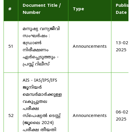
Document Title /
Publis
#
Type
Number
Date
മനുഷ്യ വന്യജീവി
സംഘർഷം :
ഡ്രോൺ
13-02-
51
Announcements
നിരീക്ഷണം
2025
ഏർപ്പെടുത്തും -
പ്രസ്സ് റിലീസ്
AIS - IAS/IPS/IFS
ജൂനിയർ
മെമ്പർമാർക്കുള്ള
വകുപ്പുതല
പരീക്ഷ
06-02-
52
സ്പെഷ്യൽ ടെസ്റ്റ്
Announcements
2025
(ജൂലൈ 2024)
പരീക്ഷ തീയതി