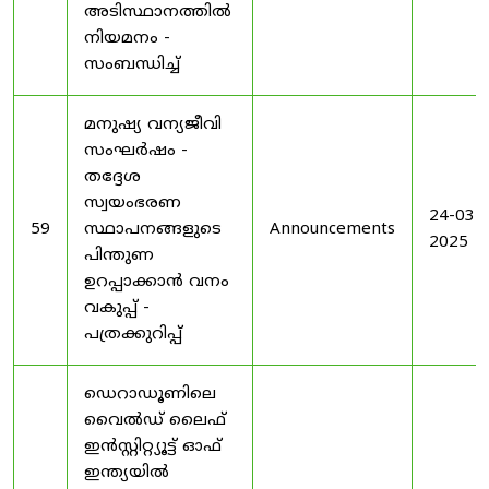
അടിസ്ഥാനത്തിൽ
നിയമനം -
സംബന്ധിച്ച്
മനുഷ്യ വന്യജീവി
സംഘർഷം -
തദ്ദേശ
സ്വയംഭരണ
24-03-
59
സ്ഥാപനങ്ങളുടെ
Announcements
2025
പിന്തുണ
ഉറപ്പാക്കാൻ വനം
വകുപ്പ് -
പത്രക്കുറിപ്പ്
ഡെറാഡൂണിലെ
വൈൽഡ് ലൈഫ്
ഇൻസ്റ്റിറ്റ്യൂട്ട് ഓഫ്
ഇന്ത്യയിൽ