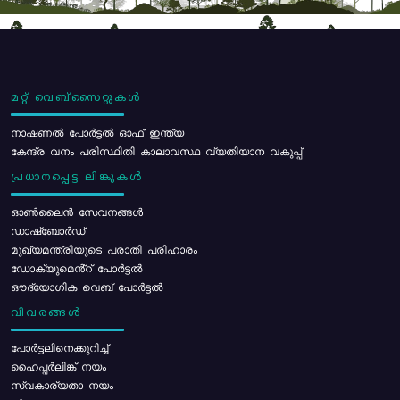
മറ്റ് വെബ്സൈറ്റുകൾ
നാഷണൽ പോർട്ടൽ ഓഫ് ഇന്ത്യ
കേന്ദ്ര വനം പരിസ്ഥിതി കാലാവസ്ഥ വ്യതിയാന വകുപ്പ്
പ്രധാനപ്പെട്ട ലിങ്കുകൾ
ഓൺലൈൻ സേവനങ്ങൾ
ഡാഷ്ബോർഡ്
മുഖ്യമന്ത്രിയുടെ പരാതി പരിഹാരം
ഡോക്യുമെൻ്റ് പോർട്ടൽ
ഔദ്യോഗിക വെബ് പോർട്ടൽ
വിവരങ്ങൾ
പോര്‍ട്ടലിനെക്കുറിച്ച്
ഹൈപ്പർലിങ്ക് നയം
സ്വകാര്യതാ നയം