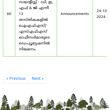
സയൻ്റിസ്റ്റ് - ഡി, ഇ,
എഫ് & ജി എന്നീ
24-10-
60
13
Announcements
2024
തസ്തികകളിൽ
ഐഎഫ്എസ്/
എസ്എഫ്എസ്
ഓഫീസർമാരുടെ
ഡെപ്യൂട്ടേഷനിൽ
നിയമനം.
« Previous
Next »