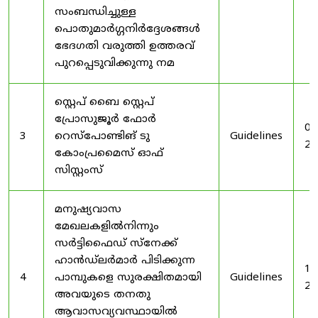
സംബന്ധിച്ചുള്ള
പൊതുമാർഗ്ഗനിർദ്ദേശങ്ങൾ
ഭേദഗതി വരുത്തി ഉത്തരവ്
പുറപ്പെടുവിക്കുന്നു നമ
സ്റ്റെപ് ബൈ സ്റ്റെപ്
പ്രോസുജൂർ ഫോർ
03
3
റെസ്‌പോണ്ടിങ് ടു
Guidelines
20
കോംപ്രമൈസ് ഓഫ്
സിസ്റ്റംസ്
മനുഷ്യവാസ
മേഖലകളിൽനിന്നും
സർട്ടിഫൈഡ് സ്നേക്ക്
ഹാൻഡ്‌ലർമാർ പിടിക്കുന്ന
19
4
പാമ്പുകളെ സുരക്ഷിതമായി
Guidelines
20
അവയുടെ തനതു
ആവാസവ്യവസ്ഥായിൽ