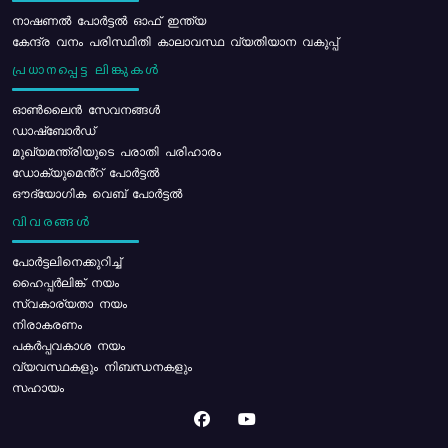
നാഷണൽ പോർട്ടൽ ഓഫ് ഇന്ത്യ
കേന്ദ്ര വനം പരിസ്ഥിതി കാലാവസ്ഥ വ്യതിയാന വകുപ്പ്
പ്രധാനപ്പെട്ട ലിങ്കുകൾ
ഓൺലൈൻ സേവനങ്ങൾ
ഡാഷ്ബോർഡ്
മുഖ്യമന്ത്രിയുടെ പരാതി പരിഹാരം
ഡോക്യുമെൻ്റ് പോർട്ടൽ
ഔദ്യോഗിക വെബ് പോർട്ടൽ
വിവരങ്ങൾ
പോര്‍ട്ടലിനെക്കുറിച്ച്
ഹൈപ്പർലിങ്ക് നയം
സ്വകാര്യതാ നയം
നിരാകരണം
പകർപ്പവകാശ നയം
വ്യവസ്ഥകളും നിബന്ധനകളും
സഹായം