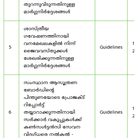
തുറന്നുവിടുന്നതിനുള്ള
മാർഗ്ഗനിർദ്ദേശങ്ങൾ
ശാസ്ത്രീയ
ഗവേഷണത്തിനായി
വനമേഖലകളിൽ നിന്ന്
19
5
Guidelines
ജൈവവസ്തുക്കൾ
20
ശേഖരിക്കുന്നതിനുള്ള
മാർഗ്ഗനിർദ്ദേശങ്ങൾ
സംസ്ഥാന ആസൂത്രണ
ബോർഡിൻ്റെ
പിന്തുണയോടെ പ്രോജക്ട്
റിപ്പോർട്ട്
19
6
തയ്യാറാക്കുന്നതിനായി
Guidelines
20
സർക്കാർ വകുപ്പുകൾക്ക്
കൺസൾട്ടൻസി സേവന
വിദഗ്ധരെ നൽകൽ -