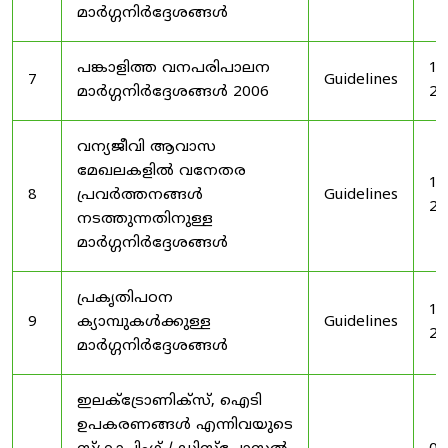
മാർഗ്ഗനിർദ്ദേശങ്ങൾ
പങ്കാളിത്ത വനപരിപാലന
19
7
Guidelines
മാർഗ്ഗനിർദ്ദേശങ്ങൾ 2006
20
വന്യജീവി ആവാസ
മേഖലകളിൽ വനേതര
19
8
പ്രവർത്തനങ്ങൾ
Guidelines
20
നടത്തുന്നതിനുള്ള
മാർഗ്ഗനിർദ്ദേശങ്ങൾ
പ്രകൃതിപഠന
19
9
ക്യാമ്പുകൾക്കുള്ള
Guidelines
20
മാർഗ്ഗനിർദ്ദേശങ്ങൾ
ഇലക്‌ട്രോണിക്‌സ്, ഐടി
ഉപകരണങ്ങൾ എന്നിവയുടെ