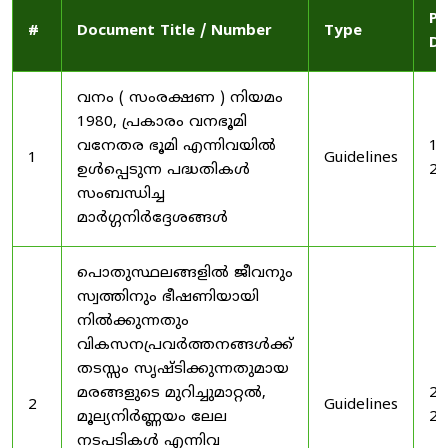
Pu
#
Document Title / Number
Type
Da
വനം ( സംരക്ഷണ ) നിയമം
1980, പ്രകാരം വനഭൂമി
വനേതര ഭൂമി എന്നിവയിൽ
19
1
Guidelines
ഉൾപ്പെടുന്ന പദ്ധതികൾ
20
സംബന്ധിച്ച
മാർഗ്ഗനിർദ്ദേശങ്ങൾ
പൊതുസ്ഥലങ്ങളിൽ ജീവനും
സ്വത്തിനും ഭീഷണിയായി
നിൽക്കുന്നതും
വികസനപ്രവർത്തനങ്ങൾക്ക്
തടസ്സം സൃഷ്ടിക്കുന്നതുമായ
മരങ്ങളുടെ മുറിച്ചുമാറ്റൽ,
20
2
Guidelines
മൂല്യനിർണ്ണയം ലേല
20
നടപടികൾ എന്നിവ