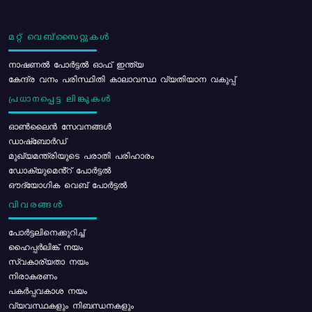
മറ്റ് വെബ്സൈറ്റുകൾ
നാഷണൽ പോർട്ടൽ ഓഫ് ഇന്ത്യ
കേന്ദ്ര വനം പരിസ്ഥിതി കാലാവസ്ഥ വ്യതിയാന വകുപ്പ്
പ്രധാനപ്പെട്ട ലിങ്കുകൾ
ഓൺലൈൻ സേവനങ്ങൾ
ഡാഷ്ബോർഡ്
മുഖ്യമന്ത്രിയുടെ പരാതി പരിഹാരം
ഡോക്യുമെൻ്റ് പോർട്ടൽ
ഔദ്യോഗിക വെബ് പോർട്ടൽ
വിവരങ്ങൾ
പോര്‍ട്ടലിനെക്കുറിച്ച്
ഹൈപ്പർലിങ്ക് നയം
സ്വകാര്യതാ നയം
നിരാകരണം
പകർപ്പവകാശ നയം
വ്യവസ്ഥകളും നിബന്ധനകളും