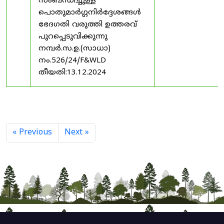
സംബന്ധിച്ചുള്ള
പൊതുമാർഗ്ഗനിർദ്ദേശങ്ങൾ
ഭേദഗതി വരുത്തി ഉത്തരവ്
പുറപ്പെടുവിക്കുന്നു
നമ്പർ.സ.ഉ.(സാധാ)
നം.526/24/F&WLD
തീയതി:13.12.2024
« Previous
Next »