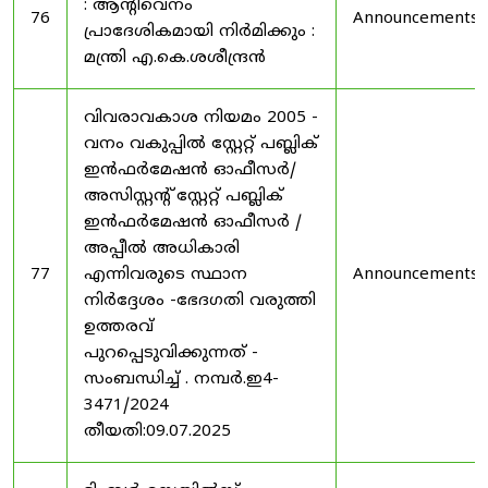
: ആന്റിവെനം
76
Announcements
പ്രാദേശികമായി നിർമിക്കും :
മന്ത്രി എ.കെ.ശശീന്ദ്രൻ
വിവരാവകാശ നിയമം 2005 -
വനം വകുപ്പിൽ സ്റ്റേറ്റ് പബ്ലിക്
ഇൻഫർമേഷൻ ഓഫീസർ/
അസിസ്റ്റന്റ് സ്റ്റേറ്റ് പബ്ലിക്
ഇൻഫർമേഷൻ ഓഫീസർ /
അപ്പീൽ അധികാരി
77
എന്നിവരുടെ സ്ഥാന
Announcements
നിർദ്ദേശം -ഭേദഗതി വരുത്തി
ഉത്തരവ്
പുറപ്പെടുവിക്കുന്നത് -
സംബന്ധിച്ച് . നമ്പർ.ഇ4-
3471/2024
തീയതി:09.07.2025