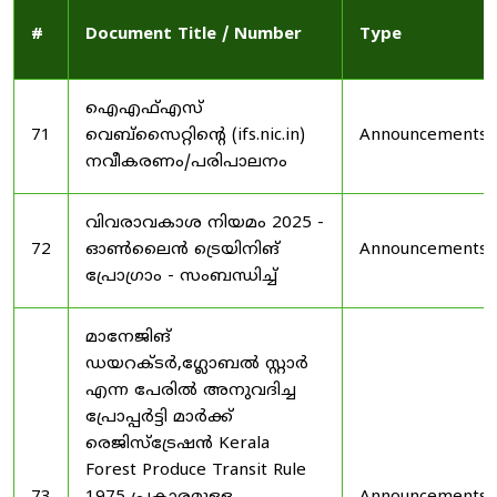
#
Document Title / Number
Type
ഐഎഫ്എസ്
71
വെബ്‌സൈറ്റിന്റെ (ifs.nic.in)
Announcements
നവീകരണം/പരിപാലനം
വിവരാവകാശ നിയമം 2025 -
72
ഓൺലൈൻ ട്രെയിനിങ്
Announcements
പ്രോഗ്രാം - സംബന്ധിച്ച്
മാനേജിങ്
ഡയറക്ടർ,ഗ്ലോബൽ സ്റ്റാർ
എന്ന പേരിൽ അനുവദിച്ച
പ്രോപ്പർട്ടി മാർക്ക്
രെജിസ്ട്രേഷൻ Kerala
Forest Produce Transit Rule