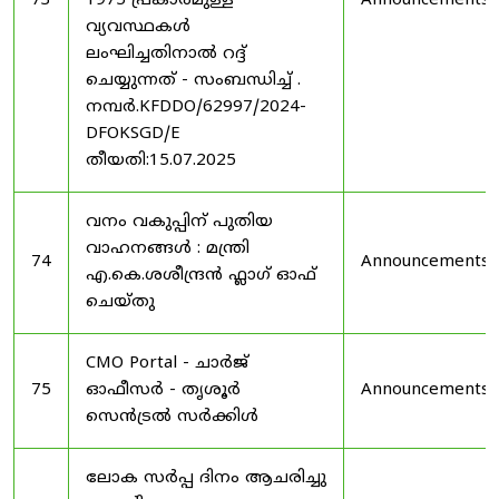
73
1975 പ്രകാരമുള്ള
Announcements
വ്യവസ്ഥകൾ
ലംഘിച്ചതിനാൽ റദ്ദ്
ചെയ്യുന്നത് - സംബന്ധിച്ച് .
നമ്പർ.KFDDO/62997/2024-
DFOKSGD/E
തീയതി:15.07.2025
വനം വകുപ്പിന് പുതിയ
വാഹനങ്ങൾ : മന്ത്രി
74
Announcements
എ.കെ.ശശീന്ദ്രൻ ഫ്ലാഗ് ഓഫ്
ചെയ്തു
CMO Portal - ചാർജ്
75
ഓഫീസർ - തൃശൂർ
Announcements
സെൻട്രൽ സർക്കിൾ
ലോക സർപ്പ ദിനം ആചരിച്ചു