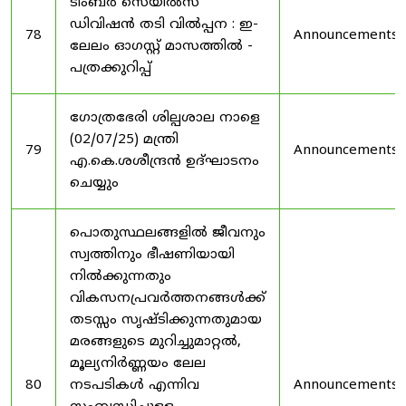
ടിംബർ സെയിൽസ്
ഡിവിഷൻ തടി വിൽപ്പന : ഇ-
78
Announcements
ലേലം ഓഗസ്റ്റ് മാസത്തിൽ -
പത്രക്കുറിപ്പ്
ഗോത്രഭേരി ശില്പശാല നാളെ
(02/07/25) മന്ത്രി
79
Announcements
എ.കെ.ശശീന്ദ്രൻ ഉദ്‌ഘാടനം
ചെയ്യും
പൊതുസ്ഥലങ്ങളിൽ ജീവനും
സ്വത്തിനും ഭീഷണിയായി
നിൽക്കുന്നതും
വികസനപ്രവർത്തനങ്ങൾക്ക്
തടസ്സം സൃഷ്ടിക്കുന്നതുമായ
മരങ്ങളുടെ മുറിച്ചുമാറ്റൽ,
മൂല്യനിർണ്ണയം ലേല
80
നടപടികൾ എന്നിവ
Announcements