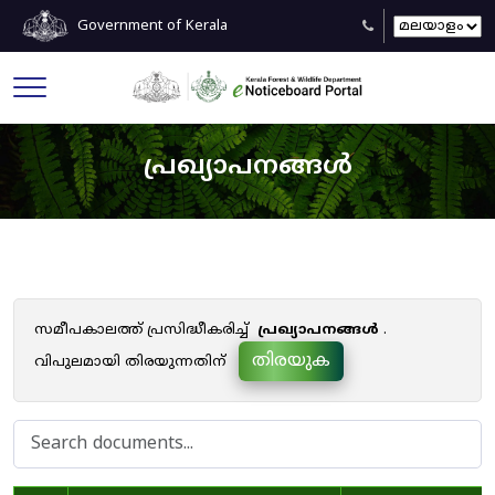
Government of Kerala
പ്രഖ്യാപനങ്ങൾ
സമീപകാലത്ത് പ്രസിദ്ധീകരിച്ച്
പ്രഖ്യാപനങ്ങൾ
.
തിരയുക
വിപുലമായി തിരയുന്നതിന്