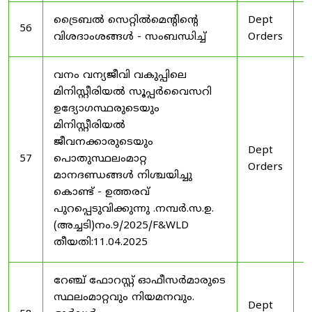
ട്രൈബൽ സെറ്റിൽമെൻ്റിൻ്റെ
Dept
1
56
വിശദാംശങ്ങൾ - സംബന്ധിച്ച്
Orders
2
വനം വന്യജീവി വകുപ്പിലെ
മിനിസ്റ്റീരിയൽ സൂപ്പർവൈസറി
ഉദ്യോഗസ്ഥരുടെയും
മിനിസ്റ്റീരിയൽ
ജീവനക്കാരുടെയും
Dept
1
57
പൊതുസ്ഥലംമാറ്റ
Orders
2
മാനദണ്ഡങ്ങൾ നിശ്ചയിച്ചു
കൊണ്ട് - ഉത്തരവ്
പുറപ്പെടുവിക്കുന്നു .നമ്പർ.സ.ഉ.
(അച്ചടി)നം.9/2025/F&WLD
തീയതി:11.04.2025
റേഞ്ച് ഫോറസ്റ്റ് ഓഫീസർമാരുടെ
സ്ഥലംമാറ്റവും നിയമനവും.
Dept
3