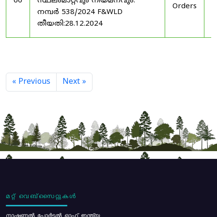
60
സ്ഥലംമാറ്റവും നിയമനവും.
Orders
2
നമ്പർ 538/2024 F&WLD
തീയതി:28.12.2024
« Previous
Next »
മറ്റ് വെബ്സൈറ്റുകൾ
നാഷണൽ പോർട്ടൽ ഓഫ് ഇന്ത്യ