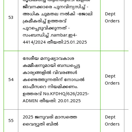
രൂപീകരിച്ച ആർ.ആർ.ടി കളിൽ
ജീവനക്കാരെ പുനവിന്യസിച്ച് -
അധിക ചുമതല നൽകി -ജോലി
Dept
2
53
ക്രമീകരിച്ച് ഉത്തരവ്
Orders
2
പുറപ്പെടുവിക്കുന്നത് -
സംബന്ധിച്ച് .nambar.ഇ4-
4414/2024 തീയതി:25.01.2025
ദേശീയ മനുഷ്യാവകാശ
കമ്മീഷനുമായി ബന്ധപ്പെട്ട
കാര്യങ്ങളിൽ വിവരങ്ങൾ
Dept
2
54
കണ്ടെത്തുന്നതിന് നോഡൽ
Orders
2
ഓഫീസറെ നിയമിക്കണം.
ഉത്തരവ് No.KFDHQ/626/2025-
ADMIN തീയതി: 20.01.2025
2025 ജനുവരി മാസത്തെ
Dept
1
55
വൈദ്യുതി ബിൽ
Orders
2