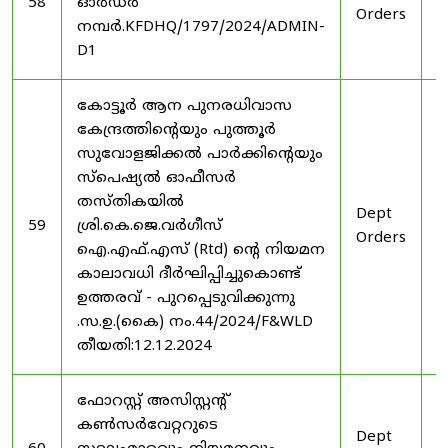
58
ഓർഡർ
Orders
2
നമ്പർ.KFDHQ/1797/2024/ADMIN-
D1
കോട്ടൂർ ആന പുനരധിവാസ
കേന്ദ്രത്തിന്റെയും പുത്തൂർ
സുവോളജിക്കൽ പാർക്കിന്റെയും
സ്പെഷ്യൽ ഓഫീസർ
തസ്തികയിൽ
Dept
3
59
ശ്രി.കെ.ജെ.വർഗീസ്
Orders
2
ഐ.എഫ്.എസ് (Rtd) ന്റെ നിയമന
കാലാവധി ദീർഘിപ്പിച്ചുകൊണ്ട്
ഉത്തരവ് - പുറപ്പെടുവിക്കുന്നു
.സ.ഉ.(കൈ) നം.44/2024/F&WLD
തീയതി:12.12.2024
ഫോറസ്റ്റ് അസിസ്റ്റൻ്റ്
കൺസർവേറ്ററുടെ
Dept
3