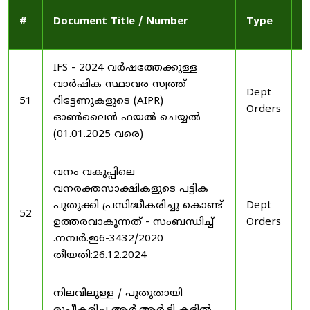
P
#
Document Title / Number
Type
D
IFS - 2024 വർഷത്തേക്കുള്ള
വാർഷിക സ്ഥാവര സ്വത്ത്
Dept
2
51
റിട്ടേണുകളുടെ (AIPR)
Orders
2
ഓൺലൈൻ ഫയൽ ചെയ്യൽ
(01.01.2025 വരെ)
വനം വകുപ്പിലെ
വനരക്തസാക്ഷികളുടെ പട്ടിക
പുതുക്കി പ്രസിദ്ധീകരിച്ചു കൊണ്ട്
Dept
2
52
ഉത്തരവാകുന്നത് - സംബന്ധിച്ച്
Orders
2
.നമ്പർ.ഇ6-3432/2020
തീയതി:26.12.2024
നിലവിലുള്ള / പുതുതായി