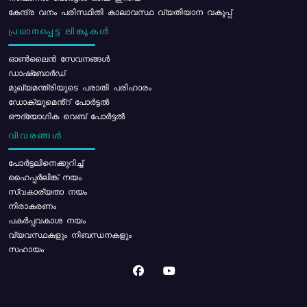
കേന്ദ്ര വനം പരിസ്ഥിതി കാലാവസ്ഥ വ്യതിയാന വകുപ്പ്
പ്രധാനപ്പെട്ട ലിങ്കുകൾ
ഓൺലൈൻ സേവനങ്ങൾ
ഡാഷ്ബോർഡ്
മുഖ്യമന്ത്രിയുടെ പരാതി പരിഹാരം
ഡോക്യുമെൻ്റ് പോർട്ടൽ
ഔദ്യോഗിക വെബ് പോർട്ടൽ
വിവരങ്ങൾ
പോര്‍ട്ടലിനെക്കുറിച്ച്
ഹൈപ്പർലിങ്ക് നയം
സ്വകാര്യതാ നയം
നിരാകരണം
പകർപ്പവകാശ നയം
വ്യവസ്ഥകളും നിബന്ധനകളും
സഹായം