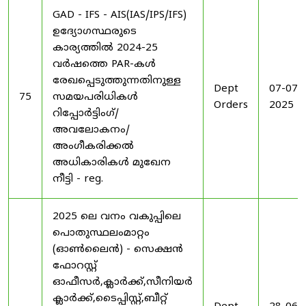
GAD - IFS - AIS(IAS/IPS/IFS)
ഉദ്യോഗസ്ഥരുടെ
കാര്യത്തിൽ 2024-25
വർഷത്തെ PAR-കൾ
രേഖപ്പെടുത്തുന്നതിനുള്ള
Dept
07-07-
75
സമയപരിധികൾ
Orders
2025
റിപ്പോർട്ടിംഗ്/
അവലോകനം/
അംഗീകരിക്കൽ
അധികാരികൾ മുഖേന
നീട്ടി - reg.
2025 ലെ വനം വകുപ്പിലെ
പൊതുസ്ഥലംമാറ്റം
(ഓൺലൈൻ) - സെക്ഷൻ
ഫോറസ്റ്റ്
ഓഫീസർ,ക്ലാർക്ക്,സീനിയർ
ക്ലാർക്ക്,ടൈപ്പിസ്റ്റ്,ബീറ്റ്