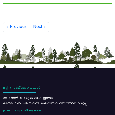
« Previous
Next »
മറ്റ് വെബ്സൈറ്റുകൾ
നാഷണൽ പോർട്ടൽ ഓഫ് ഇന്ത്യ
കേന്ദ്ര വനം പരിസ്ഥിതി കാലാവസ്ഥ വ്യതിയാന വകുപ്പ്
പ്രധാനപ്പെട്ട ലിങ്കുകൾ