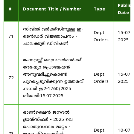
Publis
#
Document Title / Number
Type
Date
സിവിൽ വർക്ക്സിനുള്ള ഇ-
Dept
15-07-
71
ടെൻഡർ വിജ്ഞാപനം -
Orders
2025
ചാലക്കുടി ഡിവിഷൻ
ഫോറസ്റ്റ് ഡ്രൈവർമാർക്ക്
റേഷ്യോ പ്രൊമേഷൻ
അനുവദിച്ചുകൊണ്ട്
Dept
15-07-
72
പുറപ്പെടുവിക്കുന്ന ഉത്തരവ്
Orders
2025
.നമ്പർ ഇ2-1760/2025
തീയതി:15.07.2025
ഓൺലൈൻ ജനറൽ
ട്രാൻസ്ഫർ - 2025 ലെ
പൊതുസ്ഥലം മാറ്റം -
Dept
10-07-