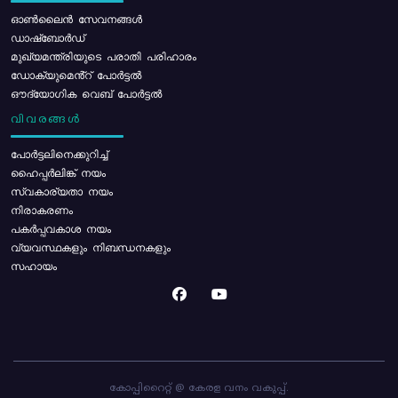
ഓൺലൈൻ സേവനങ്ങൾ
ഡാഷ്ബോർഡ്
മുഖ്യമന്ത്രിയുടെ പരാതി പരിഹാരം
ഡോക്യുമെൻ്റ് പോർട്ടൽ
ഔദ്യോഗിക വെബ് പോർട്ടൽ
വിവരങ്ങൾ
പോര്‍ട്ടലിനെക്കുറിച്ച്
ഹൈപ്പർലിങ്ക് നയം
സ്വകാര്യതാ നയം
നിരാകരണം
പകർപ്പവകാശ നയം
വ്യവസ്ഥകളും നിബന്ധനകളും
സഹായം
കോപ്പിറൈറ്റ് @ കേരള വനം വകുപ്പ്.