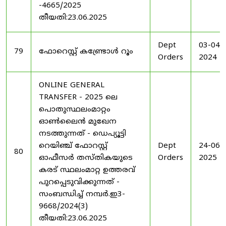
-4665/2025
തീയതി:23.06.2025
Dept
03-04-
79
ഫോറെസ്റ്റ് കണ്ട്രോൾ റൂം
Orders
2024
ONLINE GENERAL
TRANSFER - 2025 ലെ
പൊതുസ്ഥലംമാറ്റം
ഓൺലൈൻ മുഖേന
നടത്തുന്നത് - ഡെപ്യൂട്ടി
റെയിഞ്ച് ഫോറസ്റ്റ്
Dept
24-06-
80
ഓഫീസർ തസ്തികയുടെ
Orders
2025
കരട് സ്ഥലംമാറ്റ ഉത്തരവ്
പുറപ്പെടുവിക്കുന്നത് -
സംബന്ധിച്ച് നമ്പർ.ഇ3-
9668/2024(3)
തീയതി:23.06.2025