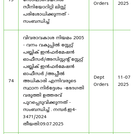
73
സോഫ്ട്‍വെയറിൽ
Orders
2025
സീനിയോറിറ്റി ലിസ്റ്റ്
പരിശോധിക്കുന്നത് -
സംബന്ധിച്ച്
വിവരാവകാശ നിയമം 2005
- വനം വകുപ്പിൽ സ്റ്റേറ്റ്
പബ്ലിക് ഇൻഫർമേഷൻ
ഓഫീസർ/അസിസ്റ്റന്റ് സ്റ്റേറ്റ്
പബ്ലിക് ഇൻഫർമേഷൻ
ഓഫീസർ /അപ്പീൽ
Dept
11-07-
74
അധികാരി എന്നിവരുടെ
Orders
2025
സ്ഥാന നിർദ്ദേശം -ഭേദഗതി
വരുത്തി ഉത്തരവ്
പുറപ്പെടുവിക്കുന്നത് -
സംബന്ധിച്ച് . നമ്പർ.ഇ4-
3471/2024
തീയതി:09.07.2025