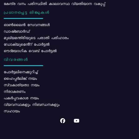
കേന്ദ്ര വനം പരിസ്ഥിതി കാലാവസ്ഥ വ്യതിയാന വകുപ്പ്
പ്രധാനപ്പെട്ട ലിങ്കുകൾ
ഓൺലൈൻ സേവനങ്ങൾ
ഡാഷ്ബോർഡ്
മുഖ്യമന്ത്രിയുടെ പരാതി പരിഹാരം
ഡോക്യുമെൻ്റ് പോർട്ടൽ
ഔദ്യോഗിക വെബ് പോർട്ടൽ
വിവരങ്ങൾ
പോര്‍ട്ടലിനെക്കുറിച്ച്
ഹൈപ്പർലിങ്ക് നയം
സ്വകാര്യതാ നയം
നിരാകരണം
പകർപ്പവകാശ നയം
വ്യവസ്ഥകളും നിബന്ധനകളും
സഹായം