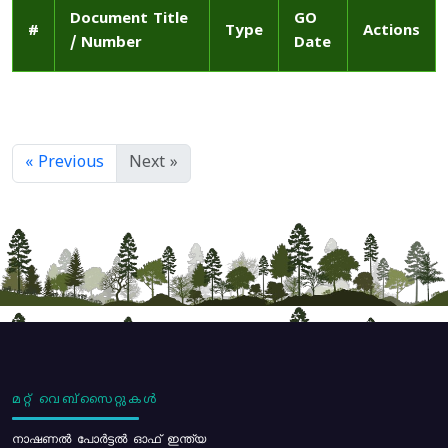
Document Title
GO
#
Type
Actions
/ Number
Date
« Previous
Next »
മറ്റ് വെബ്സൈറ്റുകൾ
നാഷണൽ പോർട്ടൽ ഓഫ് ഇന്ത്യ