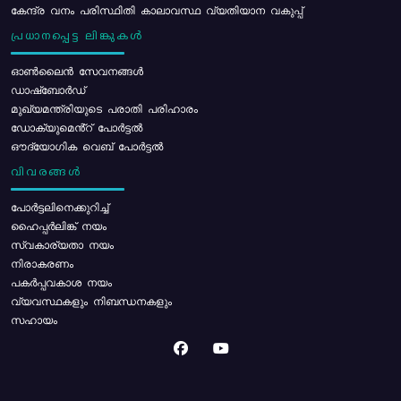
കേന്ദ്ര വനം പരിസ്ഥിതി കാലാവസ്ഥ വ്യതിയാന വകുപ്പ്
പ്രധാനപ്പെട്ട ലിങ്കുകൾ
ഓൺലൈൻ സേവനങ്ങൾ
ഡാഷ്ബോർഡ്
മുഖ്യമന്ത്രിയുടെ പരാതി പരിഹാരം
ഡോക്യുമെൻ്റ് പോർട്ടൽ
ഔദ്യോഗിക വെബ് പോർട്ടൽ
വിവരങ്ങൾ
പോര്‍ട്ടലിനെക്കുറിച്ച്
ഹൈപ്പർലിങ്ക് നയം
സ്വകാര്യതാ നയം
നിരാകരണം
പകർപ്പവകാശ നയം
വ്യവസ്ഥകളും നിബന്ധനകളും
സഹായം