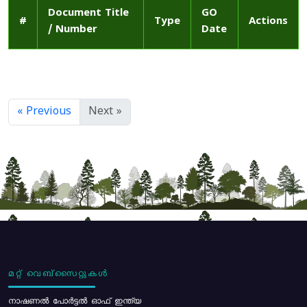
Document Title
GO
#
Type
Actions
/ Number
Date
« Previous
Next »
മറ്റ് വെബ്സൈറ്റുകൾ
നാഷണൽ പോർട്ടൽ ഓഫ് ഇന്ത്യ