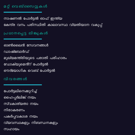
മറ്റ് വെബ്സൈറ്റുകൾ
നാഷണൽ പോർട്ടൽ ഓഫ് ഇന്ത്യ
കേന്ദ്ര വനം പരിസ്ഥിതി കാലാവസ്ഥ വ്യതിയാന വകുപ്പ്
പ്രധാനപ്പെട്ട ലിങ്കുകൾ
ഓൺലൈൻ സേവനങ്ങൾ
ഡാഷ്ബോർഡ്
മുഖ്യമന്ത്രിയുടെ പരാതി പരിഹാരം
ഡോക്യുമെൻ്റ് പോർട്ടൽ
ഔദ്യോഗിക വെബ് പോർട്ടൽ
വിവരങ്ങൾ
പോര്‍ട്ടലിനെക്കുറിച്ച്
ഹൈപ്പർലിങ്ക് നയം
സ്വകാര്യതാ നയം
നിരാകരണം
പകർപ്പവകാശ നയം
വ്യവസ്ഥകളും നിബന്ധനകളും
സഹായം