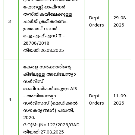
റാന്നിയിലെ ഡിവിഷണൽ
ഫോറസ്റ്റ് ഓഫീസർ
തസ്തികയിലേക്കുള്ള
Dept
29-08-
3
ചാർജ് ക്രമീകരണം.
Orders
2025
ഉത്തരവ് നമ്പർ.
ഐ.എഫ്.എസ് II -
28708/2018
തീയതി:26.08.2025
കേരള സർക്കാരിന്റെ
കീഴിലുള്ള അഖിലേന്ത്യാ
സർവീസ്
ഓഫീസർമാർക്കുള്ള AIS
- അഖിലേന്ത്യാ
Dept
11-09-
4
സർവീസസ് (മെഡിക്കൽ
Orders
2025
സൗകര്യങ്ങൾ) പദ്ധതി,
2020.
G.O(Ms)No.122/2025/GAD
തീയതി:27.08.2025