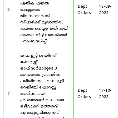
പത്രിക ഫയൽ
Dept
18-09-
6
ചെയ്യാത്ത
Orders
2025
ജീവനക്കാർക്ക്
സ്പാർക്ക് മുഖാന്തിരം
ഫയൽ ചെയ്യുന്നതിനായി
സമയം നീട്ടി നൽകിയത്
- സംബന്ധിച്ച്
ഡെപ്യൂട്ടി റെയിഞ്ച്
ഫോറസ്റ്റ്
ഓഫീസർമാരുടെ 3
മാസത്തെ പ്രാഥമിക
പരിശീലനം - ഡെപ്യൂട്ടി
റെയിഞ്ച് ഫോറസ്റ്റ്
Dept
17-10-
7
ഓഫീസറായ
Orders
2025
ശ്രി.രമേശൻ കെ - യെ
ഒഴിവാക്കി ഉത്തരവ്
പുറപ്പെടുവിക്കുന്നത്