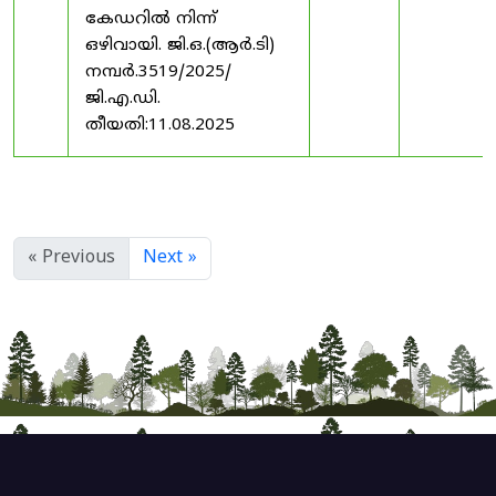
കേഡറിൽ നിന്ന്
ഒഴിവായി. ജി.ഒ.(ആർ.ടി)
നമ്പർ.3519/2025/
ജി.എ.ഡി.
തീയതി:11.08.2025
« Previous
Next »