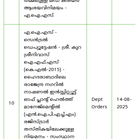
തമ്മിലുള്ള മിഡ് കരിയർ
ആശയവിനിമയം -
എ.ഐ.എസ്.
എ.ഐ.എസ് -
സെൻട്രൽ
ഡെപ്യൂട്ടേഷൻ - ശ്രീ. കുറ
ശ്രീനിവാസ്
ഐ.എഫ്.എസ്
(കെ.എൽ-2015) -
ഹൈദരാബാദിലെ
രാജേന്ദ്ര നഗറിൽ
നാഷണൽ ഇൻസ്റ്റിറ്റ്യൂട്ട്
ഓഫ് പ്ലാന്റ് ഹെൽത്ത്
Dept
14-08-
10
മാനേജ്‌മെന്റിൽ
Orders
2025
(എൻ.ഐ.പി.എച്ച്.എം)
രജിസ്ട്രാർ
തസ്തികയിലേക്കുള്ള
നിയമനം - സംസ്ഥാന