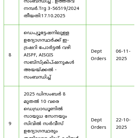
സംബന്ധിച്ച് . ഉത്തരവ്
നമ്പർ.Trg 3-56519/2024
തീയതി:17.10.2025
ഡെപ്യൂട്ടേഷനിലുള്ള
ഉദ്യോഗസ്ഥർക്ക് ഇ-
ട്രഷറി പോർട്ടൽ വഴി
Dept
06-11-
8
AISPF, AISGIS
Orders
2025
സബ്‌സ്‌ക്രിപ്‌ഷനുകൾ
അയയ്ക്കൽ -
സംബന്ധിച്ച്
2025 ഡിസംബർ 8
മുതൽ 10 വരെ
ഡെഡ്രാഡൂണിൽ
സായുധ സേനയും
Dept
22-10-
9
സിവിൽ സർവീസ്
Orders
2025
ഉദ്യോഗസ്ഥരും