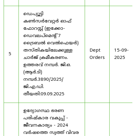
ഡെപ്യൂട്ടി
കൺസർവേറ്റർ ഓഫ്
ഫോറസ്റ്റ് (ഇക്കോ-
ഡെവലപ്മെന്റ് 7
ട്രൈബൽ വെൽഫെയർ)
തസ്തികയിലേക്കുള്ള
Dept
15-09-
5
ചാർജ് ക്രമീകരണം.
Orders
2025
ഉത്തരവ് നമ്പർ. ജി.ഒ.
(ആർ.ടി)
നമ്പർ.3890/2025/
ജി.എ.ഡി.
തീയതി:09.09.2025
ഉദ്യോഗസ്ഥ ഭരണ
പരിഷ്കാര വകുപ്പ് -
ജീവനകാര്യം - 2024
വർഷത്തെ സ്വത്ത് വിവര