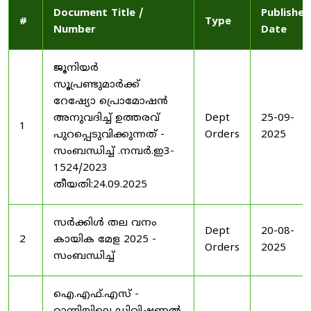
Document Title /
Published
#
Type
Number
Date
ജൂനിയർ
സൂപ്രണ്ടുമാർക്ക്
റേഷ്യോ പ്രൊമോഷൻ
അനുവദിച്ച് ഉത്തരവ്
Dept
25-09-
1
പുറപ്പെടുവിക്കുന്നത് -
Orders
2025
സംബന്ധിച്ച് .നമ്പർ.ഇ3-
1524/2023
തീയതി:24.09.2025
സർക്കിൾ തല വനം
Dept
20-08-
2
കായിക മേള 2025 -
Orders
2025
സംബന്ധിച്ച്
ഐ.എഫ്.എസ് -