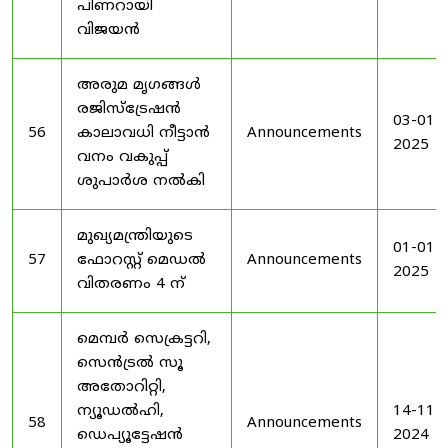
പിണറായി
വിജയൻ
അരുമ മൃഗങ്ങൾ
രജിസ്‌ട്രേഷൻ
03-01-
56
കാലാവധി നീട്ടാൻ
Announcements
2025
വനം വകുപ്പ്
ശുപാർശ നൽകി
മുഖ്യമന്ത്രിയുടെ
01-01-
57
ഫോറസ്റ്റ് മെഡൽ
Announcements
2025
വിതരണം 4 ന്
മെമ്പർ സെക്രട്ടറി,
സെൻട്രൽ സൂ
അതോറിറ്റി,
ന്യൂഡൽഹി,
14-11-
58
Announcements
ഡെപ്യൂട്ടേഷൻ
2024