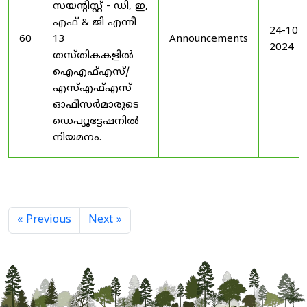
സയൻ്റിസ്റ്റ് - ഡി, ഇ,
എഫ് & ജി എന്നീ
24-10-
60
13
Announcements
2024
തസ്തികകളിൽ
ഐഎഫ്എസ്/
എസ്എഫ്എസ്
ഓഫീസർമാരുടെ
ഡെപ്യൂട്ടേഷനിൽ
നിയമനം.
« Previous
Next »