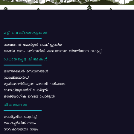
മറ്റ് വെബ്സൈറ്റുകൾ
നാഷണൽ പോർട്ടൽ ഓഫ് ഇന്ത്യ
കേന്ദ്ര വനം പരിസ്ഥിതി കാലാവസ്ഥ വ്യതിയാന വകുപ്പ്
പ്രധാനപ്പെട്ട ലിങ്കുകൾ
ഓൺലൈൻ സേവനങ്ങൾ
ഡാഷ്ബോർഡ്
മുഖ്യമന്ത്രിയുടെ പരാതി പരിഹാരം
ഡോക്യുമെൻ്റ് പോർട്ടൽ
ഔദ്യോഗിക വെബ് പോർട്ടൽ
വിവരങ്ങൾ
പോര്‍ട്ടലിനെക്കുറിച്ച്
ഹൈപ്പർലിങ്ക് നയം
സ്വകാര്യതാ നയം