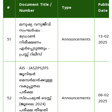
Document Title /
Publis
#
Type
Number
Date
മനുഷ്യ വന്യജീവി
സംഘർഷം :
ഡ്രോൺ
13-02-
51
Announcements
നിരീക്ഷണം
2025
ഏർപ്പെടുത്തും -
പ്രസ്സ് റിലീസ്
AIS - IAS/IPS/IFS
ജൂനിയർ
മെമ്പർമാർക്കുള്ള
വകുപ്പുതല
പരീക്ഷ
06-02-
52
സ്പെഷ്യൽ ടെസ്റ്റ്
Announcements
2025
(ജൂലൈ 2024)
പരീക്ഷ തീയതി