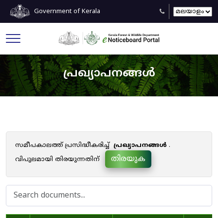
Government of Kerala
പ്രഖ്യാപനങ്ങൾ
സമീപകാലത്ത് പ്രസിദ്ധീകരിച്ച്
പ്രഖ്യാപനങ്ങൾ
.
തിരയുക
വിപുലമായി തിരയുന്നതിന്