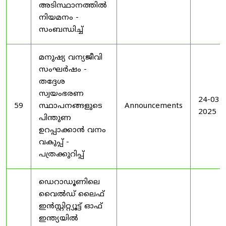
അടിസ്ഥാനത്തിൽ
നിയമനം -
സംബന്ധിച്ച്
മനുഷ്യ വന്യജീവി
സംഘർഷം -
തദ്ദേശ
സ്വയംഭരണ
24-03-
59
സ്ഥാപനങ്ങളുടെ
Announcements
2025
പിന്തുണ
ഉറപ്പാക്കാൻ വനം
വകുപ്പ് -
പത്രക്കുറിപ്പ്
ഡെറാഡൂണിലെ
വൈൽഡ് ലൈഫ്
ഇൻസ്റ്റിറ്റ്യൂട്ട് ഓഫ്
ഇന്ത്യയിൽ