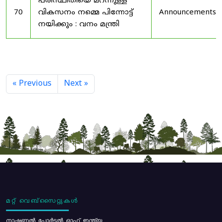
പരിസ്ഥിതിയെ മറന്നുള്ള
70
വികസനം നമ്മെ പിന്നോട്ട്
Announcements
നയിക്കും : വനം മന്ത്രി
« Previous
Next »
മറ്റ് വെബ്സൈറ്റുകൾ
നാഷണൽ പോർട്ടൽ ഓഫ് ഇന്ത്യ