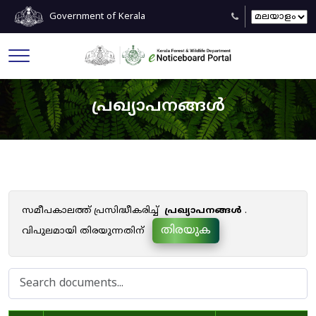
Government of Kerala
പ്രഖ്യാപനങ്ങൾ
സമീപകാലത്ത് പ്രസിദ്ധീകരിച്ച്
പ്രഖ്യാപനങ്ങൾ
.
തിരയുക
വിപുലമായി തിരയുന്നതിന്