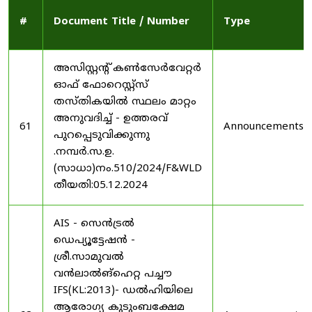
#
Document Title / Number
Type
അസിസ്റ്റന്റ് കൺസേർവേറ്റർ
ഓഫ് ഫോറെസ്റ്റ്സ്
തസ്തികയിൽ സ്ഥലം മാറ്റം
അനുവദിച്ച് - ഉത്തരവ്
61
Announcements
പുറപ്പെടുവിക്കുന്നു
.നമ്പർ.സ.ഉ.
(സാധാ)നം.510/2024/F&WLD
തീയതി:05.12.2024
AIS - സെൻട്രൽ
ഡെപ്യൂട്ടേഷൻ -
ശ്രീ.സാമുവൽ
വൻലാൽങ്‌ഹെറ്റ പച്ചൗ
IFS(KL:2013)- ഡൽഹിയിലെ
ആരോഗ്യ കുടുംബക്ഷേമ