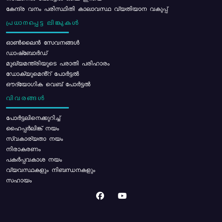
കേന്ദ്ര വനം പരിസ്ഥിതി കാലാവസ്ഥ വ്യതിയാന വകുപ്പ്
പ്രധാനപ്പെട്ട ലിങ്കുകൾ
ഓൺലൈൻ സേവനങ്ങൾ
ഡാഷ്ബോർഡ്
മുഖ്യമന്ത്രിയുടെ പരാതി പരിഹാരം
ഡോക്യുമെൻ്റ് പോർട്ടൽ
ഔദ്യോഗിക വെബ് പോർട്ടൽ
വിവരങ്ങൾ
പോര്‍ട്ടലിനെക്കുറിച്ച്
ഹൈപ്പർലിങ്ക് നയം
സ്വകാര്യതാ നയം
നിരാകരണം
പകർപ്പവകാശ നയം
വ്യവസ്ഥകളും നിബന്ധനകളും
സഹായം