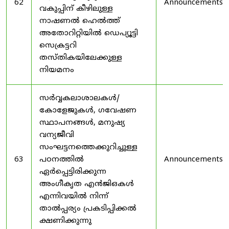
62
Announcements
വകുപ്പിന് കീഴിലുള്ള
നാഷണൽ ഹെൽത്ത്
അതോറിറ്റിയിൽ ഡെപ്യൂട്ടി
സെക്രട്ടറി
തസ്തികയിലേക്കുള്ള
നിയമനം
സർവ്വകലാശാലകൾ/
കോളേജുകൾ, ഗവേഷണ
സ്ഥാപനങ്ങൾ, മനുഷ്യ
വന്യജീവി
സംഘട്ടനത്തെക്കുറിച്ചുള്ള
63
പഠനത്തിൽ
Announcements
ഏർപ്പെട്ടിരിക്കുന്ന
അംഗീകൃത എൻജിഒകൾ
എന്നിവയിൽ നിന്ന്
താൽപ്പര്യം പ്രകടിപ്പിക്കൽ
ക്ഷണിക്കുന്നു