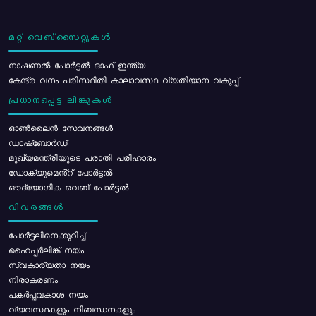
മറ്റ് വെബ്സൈറ്റുകൾ
നാഷണൽ പോർട്ടൽ ഓഫ് ഇന്ത്യ
കേന്ദ്ര വനം പരിസ്ഥിതി കാലാവസ്ഥ വ്യതിയാന വകുപ്പ്
പ്രധാനപ്പെട്ട ലിങ്കുകൾ
ഓൺലൈൻ സേവനങ്ങൾ
ഡാഷ്ബോർഡ്
മുഖ്യമന്ത്രിയുടെ പരാതി പരിഹാരം
ഡോക്യുമെൻ്റ് പോർട്ടൽ
ഔദ്യോഗിക വെബ് പോർട്ടൽ
വിവരങ്ങൾ
പോര്‍ട്ടലിനെക്കുറിച്ച്
ഹൈപ്പർലിങ്ക് നയം
സ്വകാര്യതാ നയം
നിരാകരണം
പകർപ്പവകാശ നയം
വ്യവസ്ഥകളും നിബന്ധനകളും