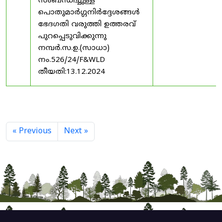
സംബന്ധിച്ചുള്ള
പൊതുമാർഗ്ഗനിർദ്ദേശങ്ങൾ
ഭേദഗതി വരുത്തി ഉത്തരവ്
പുറപ്പെടുവിക്കുന്നു
നമ്പർ.സ.ഉ.(സാധാ)
നം.526/24/F&WLD
തീയതി:13.12.2024
« Previous
Next »