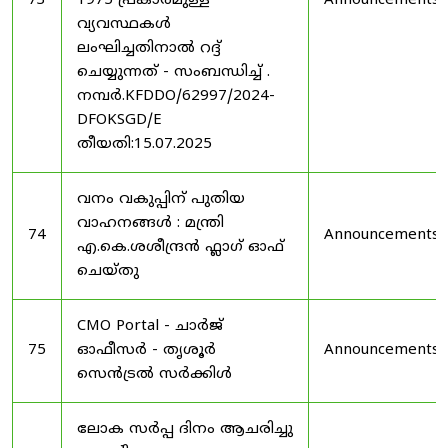
73
1975 പ്രകാരമുള്ള
Announcements
വ്യവസ്ഥകൾ
ലംഘിച്ചതിനാൽ റദ്ദ്
ചെയ്യുന്നത് - സംബന്ധിച്ച് .
നമ്പർ.KFDDO/62997/2024-
DFOKSGD/E
തീയതി:15.07.2025
വനം വകുപ്പിന് പുതിയ
വാഹനങ്ങൾ : മന്ത്രി
74
Announcements
എ.കെ.ശശീന്ദ്രൻ ഫ്ലാഗ് ഓഫ്
ചെയ്തു
CMO Portal - ചാർജ്
75
ഓഫീസർ - തൃശൂർ
Announcements
സെൻട്രൽ സർക്കിൾ
ലോക സർപ്പ ദിനം ആചരിച്ചു