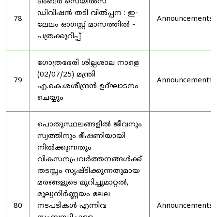
ടിംബർ സെയിൽസ്
ഡിവിഷൻ തടി വിൽപ്പന : ഇ-
78
Announcements
ലേലം ഓഗസ്റ്റ് മാസത്തിൽ -
പത്രക്കുറിപ്പ്
ഗോത്രഭേരി ശില്പശാല നാളെ
(02/07/25) മന്ത്രി
79
Announcements
എ.കെ.ശശീന്ദ്രൻ ഉദ്‌ഘാടനം
ചെയ്യും
പൊതുസ്ഥലങ്ങളിൽ ജീവനും
സ്വത്തിനും ഭീഷണിയായി
നിൽക്കുന്നതും
വികസനപ്രവർത്തനങ്ങൾക്ക്
തടസ്സം സൃഷ്ടിക്കുന്നതുമായ
മരങ്ങളുടെ മുറിച്ചുമാറ്റൽ,
മൂല്യനിർണ്ണയം ലേല
80
നടപടികൾ എന്നിവ
Announcements