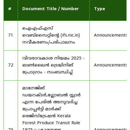
#
Document Title / Number
Type
ഐഎഫ്എസ്
71
വെബ്‌സൈറ്റിന്റെ (ifs.nic.in)
Announcements
നവീകരണം/പരിപാലനം
വിവരാവകാശ നിയമം 2025 -
72
ഓൺലൈൻ ട്രെയിനിങ്
Announcements
പ്രോഗ്രാം - സംബന്ധിച്ച്
മാനേജിങ്
ഡയറക്ടർ,ഗ്ലോബൽ സ്റ്റാർ
എന്ന പേരിൽ അനുവദിച്ച
പ്രോപ്പർട്ടി മാർക്ക്
രെജിസ്ട്രേഷൻ Kerala
Forest Produce Transit Rule