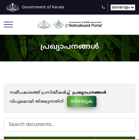
Government of Kerala
പ്രഖ്യാപനങ്ങൾ
സമീപകാലത്ത് പ്രസിദ്ധീകരിച്ച്
പ്രഖ്യാപനങ്ങൾ
.
തിരയുക
വിപുലമായി തിരയുന്നതിന്