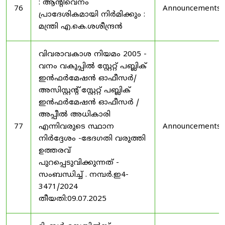
: ആന്റിവെനം
76
Announcements
പ്രാദേശികമായി നിർമിക്കും :
മന്ത്രി എ.കെ.ശശീന്ദ്രൻ
വിവരാവകാശ നിയമം 2005 -
വനം വകുപ്പിൽ സ്റ്റേറ്റ് പബ്ലിക്
ഇൻഫർമേഷൻ ഓഫീസർ/
അസിസ്റ്റന്റ് സ്റ്റേറ്റ് പബ്ലിക്
ഇൻഫർമേഷൻ ഓഫീസർ /
അപ്പീൽ അധികാരി
77
എന്നിവരുടെ സ്ഥാന
Announcements
നിർദ്ദേശം -ഭേദഗതി വരുത്തി
ഉത്തരവ്
പുറപ്പെടുവിക്കുന്നത് -
സംബന്ധിച്ച് . നമ്പർ.ഇ4-
3471/2024
തീയതി:09.07.2025