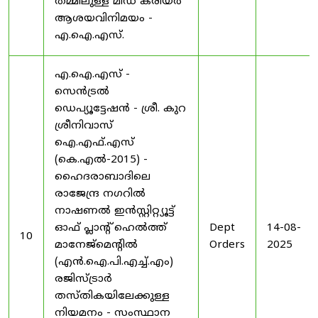
തമ്മിലുള്ള മിഡ് കരിയർ
ആശയവിനിമയം -
എ.ഐ.എസ്.
എ.ഐ.എസ് -
സെൻട്രൽ
ഡെപ്യൂട്ടേഷൻ - ശ്രീ. കുറ
ശ്രീനിവാസ്
ഐ.എഫ്.എസ്
(കെ.എൽ-2015) -
ഹൈദരാബാദിലെ
രാജേന്ദ്ര നഗറിൽ
നാഷണൽ ഇൻസ്റ്റിറ്റ്യൂട്ട്
ഓഫ് പ്ലാന്റ് ഹെൽത്ത്
Dept
14-08-
10
മാനേജ്‌മെന്റിൽ
Orders
2025
(എൻ.ഐ.പി.എച്ച്.എം)
രജിസ്ട്രാർ
തസ്തികയിലേക്കുള്ള
നിയമനം - സംസ്ഥാന