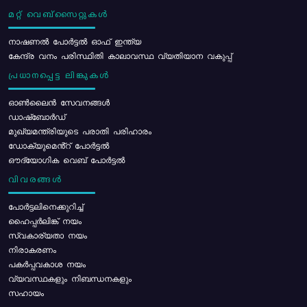
മറ്റ് വെബ്സൈറ്റുകൾ
നാഷണൽ പോർട്ടൽ ഓഫ് ഇന്ത്യ
കേന്ദ്ര വനം പരിസ്ഥിതി കാലാവസ്ഥ വ്യതിയാന വകുപ്പ്
പ്രധാനപ്പെട്ട ലിങ്കുകൾ
ഓൺലൈൻ സേവനങ്ങൾ
ഡാഷ്ബോർഡ്
മുഖ്യമന്ത്രിയുടെ പരാതി പരിഹാരം
ഡോക്യുമെൻ്റ് പോർട്ടൽ
ഔദ്യോഗിക വെബ് പോർട്ടൽ
വിവരങ്ങൾ
പോര്‍ട്ടലിനെക്കുറിച്ച്
ഹൈപ്പർലിങ്ക് നയം
സ്വകാര്യതാ നയം
നിരാകരണം
പകർപ്പവകാശ നയം
വ്യവസ്ഥകളും നിബന്ധനകളും
സഹായം