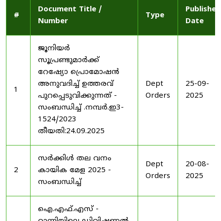
Document Title /
Published
#
Type
Number
Date
ജൂനിയർ
സൂപ്രണ്ടുമാർക്ക്
റേഷ്യോ പ്രൊമോഷൻ
അനുവദിച്ച് ഉത്തരവ്
Dept
25-09-
1
പുറപ്പെടുവിക്കുന്നത് -
Orders
2025
സംബന്ധിച്ച് .നമ്പർ.ഇ3-
1524/2023
തീയതി:24.09.2025
സർക്കിൾ തല വനം
Dept
20-08-
2
കായിക മേള 2025 -
Orders
2025
സംബന്ധിച്ച്
ഐ.എഫ്.എസ് -