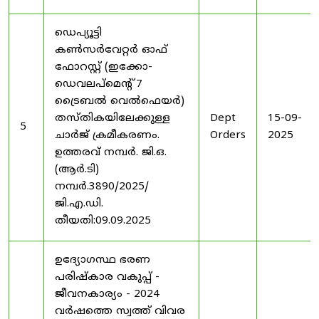
ഡെപ്യൂട്ടി
കൺസർവേറ്റർ ഓഫ്
ഫോറസ്റ്റ് (ഇക്കോ-
ഡെവലപ്മെന്റ് 7
ട്രൈബൽ വെൽഫെയർ)
തസ്തികയിലേക്കുള്ള
Dept
15-09-
5
ചാർജ് ക്രമീകരണം.
Orders
2025
ഉത്തരവ് നമ്പർ. ജി.ഒ.
(ആർ.ടി)
നമ്പർ.3890/2025/
ജി.എ.ഡി.
തീയതി:09.09.2025
ഉദ്യോഗസ്ഥ ഭരണ
പരിഷ്കാര വകുപ്പ് -
ജീവനകാര്യം - 2024
വർഷത്തെ സ്വത്ത് വിവര