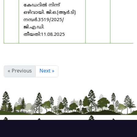
കേഡറിൽ നിന്ന്
ഒഴിവായി. ജി.ഒ.(ആർ.ടി)
നമ്പർ.3519/2025/
ജി.എ.ഡി.
തീയതി:11.08.2025
« Previous
Next »