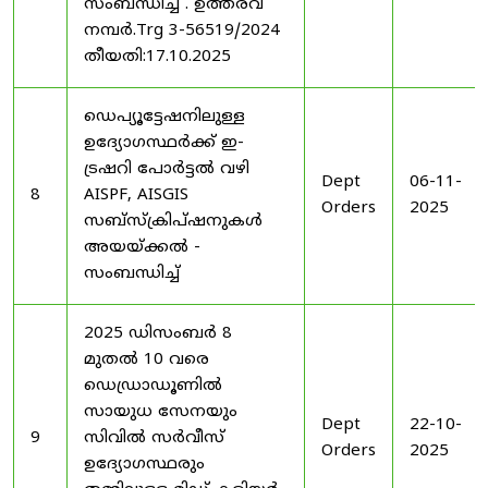
സംബന്ധിച്ച് . ഉത്തരവ്
നമ്പർ.Trg 3-56519/2024
തീയതി:17.10.2025
ഡെപ്യൂട്ടേഷനിലുള്ള
ഉദ്യോഗസ്ഥർക്ക് ഇ-
ട്രഷറി പോർട്ടൽ വഴി
Dept
06-11-
8
AISPF, AISGIS
Orders
2025
സബ്‌സ്‌ക്രിപ്‌ഷനുകൾ
അയയ്ക്കൽ -
സംബന്ധിച്ച്
2025 ഡിസംബർ 8
മുതൽ 10 വരെ
ഡെഡ്രാഡൂണിൽ
സായുധ സേനയും
Dept
22-10-
9
സിവിൽ സർവീസ്
Orders
2025
ഉദ്യോഗസ്ഥരും