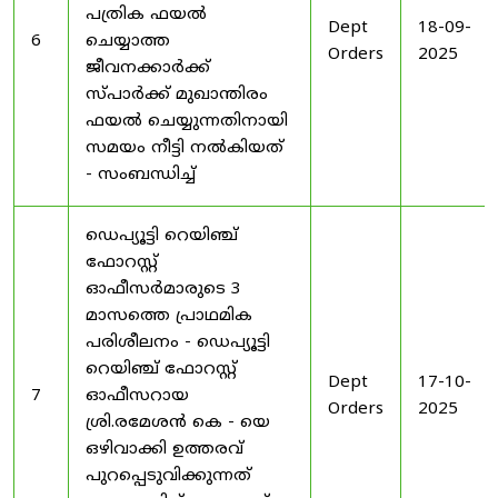
പത്രിക ഫയൽ
Dept
18-09-
6
ചെയ്യാത്ത
Orders
2025
ജീവനക്കാർക്ക്
സ്പാർക്ക് മുഖാന്തിരം
ഫയൽ ചെയ്യുന്നതിനായി
സമയം നീട്ടി നൽകിയത്
- സംബന്ധിച്ച്
ഡെപ്യൂട്ടി റെയിഞ്ച്
ഫോറസ്റ്റ്
ഓഫീസർമാരുടെ 3
മാസത്തെ പ്രാഥമിക
പരിശീലനം - ഡെപ്യൂട്ടി
റെയിഞ്ച് ഫോറസ്റ്റ്
Dept
17-10-
7
ഓഫീസറായ
Orders
2025
ശ്രി.രമേശൻ കെ - യെ
ഒഴിവാക്കി ഉത്തരവ്
പുറപ്പെടുവിക്കുന്നത്