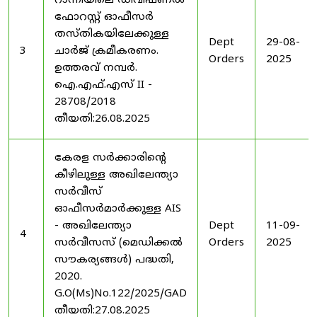
റാന്നിയിലെ ഡിവിഷണൽ
ഫോറസ്റ്റ് ഓഫീസർ
തസ്തികയിലേക്കുള്ള
Dept
29-08-
3
ചാർജ് ക്രമീകരണം.
Orders
2025
ഉത്തരവ് നമ്പർ.
ഐ.എഫ്.എസ് II -
28708/2018
തീയതി:26.08.2025
കേരള സർക്കാരിന്റെ
കീഴിലുള്ള അഖിലേന്ത്യാ
സർവീസ്
ഓഫീസർമാർക്കുള്ള AIS
- അഖിലേന്ത്യാ
Dept
11-09-
4
സർവീസസ് (മെഡിക്കൽ
Orders
2025
സൗകര്യങ്ങൾ) പദ്ധതി,
2020.
G.O(Ms)No.122/2025/GAD
തീയതി:27.08.2025