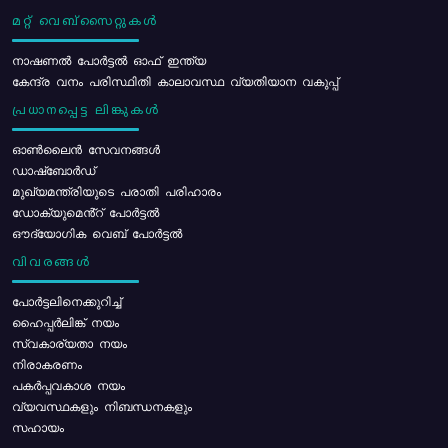
മറ്റ് വെബ്സൈറ്റുകൾ
നാഷണൽ പോർട്ടൽ ഓഫ് ഇന്ത്യ
കേന്ദ്ര വനം പരിസ്ഥിതി കാലാവസ്ഥ വ്യതിയാന വകുപ്പ്
പ്രധാനപ്പെട്ട ലിങ്കുകൾ
ഓൺലൈൻ സേവനങ്ങൾ
ഡാഷ്ബോർഡ്
മുഖ്യമന്ത്രിയുടെ പരാതി പരിഹാരം
ഡോക്യുമെൻ്റ് പോർട്ടൽ
ഔദ്യോഗിക വെബ് പോർട്ടൽ
വിവരങ്ങൾ
പോര്‍ട്ടലിനെക്കുറിച്ച്
ഹൈപ്പർലിങ്ക് നയം
സ്വകാര്യതാ നയം
നിരാകരണം
പകർപ്പവകാശ നയം
വ്യവസ്ഥകളും നിബന്ധനകളും
സഹായം