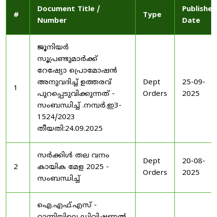
Document Title /
Published
#
Type
Number
Date
ജൂനിയർ
സൂപ്രണ്ടുമാർക്ക്
റേഷ്യോ പ്രൊമോഷൻ
അനുവദിച്ച് ഉത്തരവ്
Dept
25-09-
1
പുറപ്പെടുവിക്കുന്നത് -
Orders
2025
സംബന്ധിച്ച് .നമ്പർ.ഇ3-
1524/2023
തീയതി:24.09.2025
സർക്കിൾ തല വനം
Dept
20-08-
2
കായിക മേള 2025 -
Orders
2025
സംബന്ധിച്ച്
ഐ.എഫ്.എസ് -