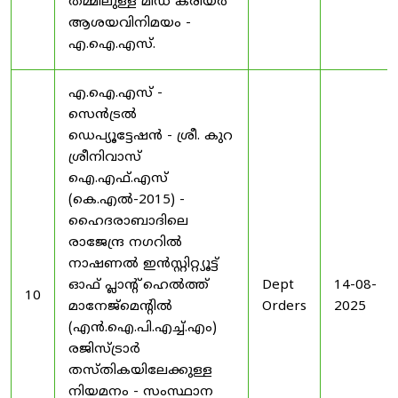
തമ്മിലുള്ള മിഡ് കരിയർ
ആശയവിനിമയം -
എ.ഐ.എസ്.
എ.ഐ.എസ് -
സെൻട്രൽ
ഡെപ്യൂട്ടേഷൻ - ശ്രീ. കുറ
ശ്രീനിവാസ്
ഐ.എഫ്.എസ്
(കെ.എൽ-2015) -
ഹൈദരാബാദിലെ
രാജേന്ദ്ര നഗറിൽ
നാഷണൽ ഇൻസ്റ്റിറ്റ്യൂട്ട്
ഓഫ് പ്ലാന്റ് ഹെൽത്ത്
Dept
14-08-
10
മാനേജ്‌മെന്റിൽ
Orders
2025
(എൻ.ഐ.പി.എച്ച്.എം)
രജിസ്ട്രാർ
തസ്തികയിലേക്കുള്ള
നിയമനം - സംസ്ഥാന