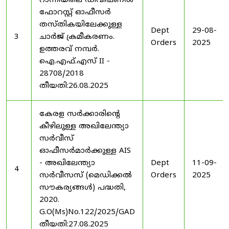
റാന്നിയിലെ ഡിവിഷണൽ
ഫോറസ്റ്റ് ഓഫീസർ
തസ്തികയിലേക്കുള്ള
Dept
29-08-
3
ചാർജ് ക്രമീകരണം.
Orders
2025
ഉത്തരവ് നമ്പർ.
ഐ.എഫ്.എസ് II -
28708/2018
തീയതി:26.08.2025
കേരള സർക്കാരിന്റെ
കീഴിലുള്ള അഖിലേന്ത്യാ
സർവീസ്
ഓഫീസർമാർക്കുള്ള AIS
- അഖിലേന്ത്യാ
Dept
11-09-
4
സർവീസസ് (മെഡിക്കൽ
Orders
2025
സൗകര്യങ്ങൾ) പദ്ധതി,
2020.
G.O(Ms)No.122/2025/GAD
തീയതി:27.08.2025