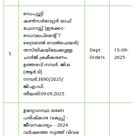
ഡെപ്യൂട്ടി
കൺസർവേറ്റർ ഓഫ്
ഫോറസ്റ്റ് (ഇക്കോ-
ഡെവലപ്മെന്റ് 7
ട്രൈബൽ വെൽഫെയർ)
തസ്തികയിലേക്കുള്ള
Dept
15-09-
5
ചാർജ് ക്രമീകരണം.
Orders
2025
ഉത്തരവ് നമ്പർ. ജി.ഒ.
(ആർ.ടി)
നമ്പർ.3890/2025/
ജി.എ.ഡി.
തീയതി:09.09.2025
ഉദ്യോഗസ്ഥ ഭരണ
പരിഷ്കാര വകുപ്പ് -
ജീവനകാര്യം - 2024
വർഷത്തെ സ്വത്ത് വിവര