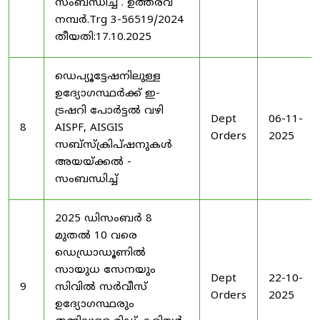
സംബന്ധിച്ച് . ഉത്തരവ്
നമ്പർ.Trg 3-56519/2024
തീയതി:17.10.2025
ഡെപ്യൂട്ടേഷനിലുള്ള
ഉദ്യോഗസ്ഥർക്ക് ഇ-
ട്രഷറി പോർട്ടൽ വഴി
Dept
06-11-
8
AISPF, AISGIS
Orders
2025
സബ്‌സ്‌ക്രിപ്‌ഷനുകൾ
അയയ്ക്കൽ -
സംബന്ധിച്ച്
2025 ഡിസംബർ 8
മുതൽ 10 വരെ
ഡെഡ്രാഡൂണിൽ
സായുധ സേനയും
Dept
22-10-
9
സിവിൽ സർവീസ്
Orders
2025
ഉദ്യോഗസ്ഥരും