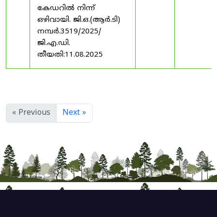
കേഡറിൽ നിന്ന്
ഒഴിവായി. ജി.ഒ.(ആർ.ടി)
നമ്പർ.3519/2025/
ജി.എ.ഡി.
തീയതി:11.08.2025
« Previous
Next »