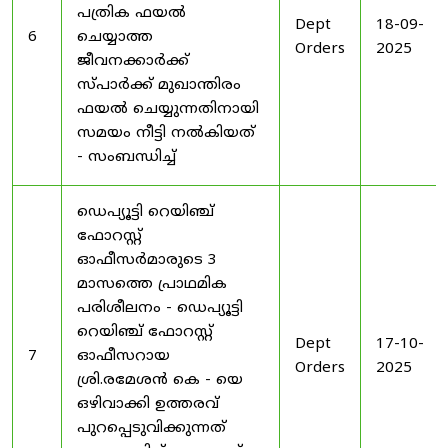
പത്രിക ഫയൽ
Dept
18-09-
6
ചെയ്യാത്ത
Orders
2025
ജീവനക്കാർക്ക്
സ്പാർക്ക് മുഖാന്തിരം
ഫയൽ ചെയ്യുന്നതിനായി
സമയം നീട്ടി നൽകിയത്
- സംബന്ധിച്ച്
ഡെപ്യൂട്ടി റെയിഞ്ച്
ഫോറസ്റ്റ്
ഓഫീസർമാരുടെ 3
മാസത്തെ പ്രാഥമിക
പരിശീലനം - ഡെപ്യൂട്ടി
റെയിഞ്ച് ഫോറസ്റ്റ്
Dept
17-10-
7
ഓഫീസറായ
Orders
2025
ശ്രി.രമേശൻ കെ - യെ
ഒഴിവാക്കി ഉത്തരവ്
പുറപ്പെടുവിക്കുന്നത്