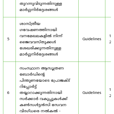
തുറന്നുവിടുന്നതിനുള്ള
മാർഗ്ഗനിർദ്ദേശങ്ങൾ
ശാസ്ത്രീയ
ഗവേഷണത്തിനായി
വനമേഖലകളിൽ നിന്ന്
19
5
Guidelines
ജൈവവസ്തുക്കൾ
20
ശേഖരിക്കുന്നതിനുള്ള
മാർഗ്ഗനിർദ്ദേശങ്ങൾ
സംസ്ഥാന ആസൂത്രണ
ബോർഡിൻ്റെ
പിന്തുണയോടെ പ്രോജക്ട്
റിപ്പോർട്ട്
19
6
തയ്യാറാക്കുന്നതിനായി
Guidelines
20
സർക്കാർ വകുപ്പുകൾക്ക്
കൺസൾട്ടൻസി സേവന
വിദഗ്ധരെ നൽകൽ -