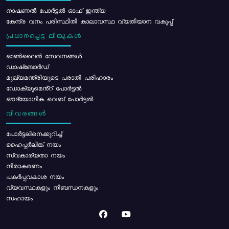
നാഷണൽ പോർട്ടൽ ഓഫ് ഇന്ത്യ
കേന്ദ്ര വനം പരിസ്ഥിതി കാലാവസ്ഥ വ്യതിയാന വകുപ്പ്
പ്രധാനപ്പെട്ട ലിങ്കുകൾ
ഓൺലൈൻ സേവനങ്ങൾ
ഡാഷ്ബോർഡ്
മുഖ്യമന്ത്രിയുടെ പരാതി പരിഹാരം
ഡോക്യുമെൻ്റ് പോർട്ടൽ
ഔദ്യോഗിക വെബ് പോർട്ടൽ
വിവരങ്ങൾ
പോര്‍ട്ടലിനെക്കുറിച്ച്
ഹൈപ്പർലിങ്ക് നയം
സ്വകാര്യതാ നയം
നിരാകരണം
പകർപ്പവകാശ നയം
വ്യവസ്ഥകളും നിബന്ധനകളും
സഹായം