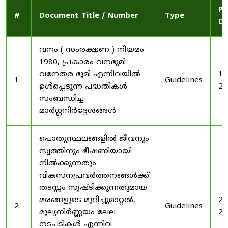
Pu
#
Document Title / Number
Type
Da
വനം ( സംരക്ഷണ ) നിയമം
1980, പ്രകാരം വനഭൂമി
വനേതര ഭൂമി എന്നിവയിൽ
19
1
Guidelines
ഉൾപ്പെടുന്ന പദ്ധതികൾ
20
സംബന്ധിച്ച
മാർഗ്ഗനിർദ്ദേശങ്ങൾ
പൊതുസ്ഥലങ്ങളിൽ ജീവനും
സ്വത്തിനും ഭീഷണിയായി
നിൽക്കുന്നതും
വികസനപ്രവർത്തനങ്ങൾക്ക്
തടസ്സം സൃഷ്ടിക്കുന്നതുമായ
മരങ്ങളുടെ മുറിച്ചുമാറ്റൽ,
20
2
Guidelines
മൂല്യനിർണ്ണയം ലേല
20
നടപടികൾ എന്നിവ