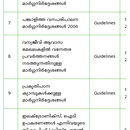
മാർഗ്ഗനിർദ്ദേശങ്ങൾ
പങ്കാളിത്ത വനപരിപാലന
19
7
Guidelines
മാർഗ്ഗനിർദ്ദേശങ്ങൾ 2006
20
വന്യജീവി ആവാസ
മേഖലകളിൽ വനേതര
19
8
പ്രവർത്തനങ്ങൾ
Guidelines
20
നടത്തുന്നതിനുള്ള
മാർഗ്ഗനിർദ്ദേശങ്ങൾ
പ്രകൃതിപഠന
19
9
ക്യാമ്പുകൾക്കുള്ള
Guidelines
20
മാർഗ്ഗനിർദ്ദേശങ്ങൾ
ഇലക്‌ട്രോണിക്‌സ്, ഐടി
ഉപകരണങ്ങൾ എന്നിവയുടെ