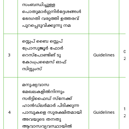
സംബന്ധിച്ചുള്ള
പൊതുമാർഗ്ഗനിർദ്ദേശങ്ങൾ
ഭേദഗതി വരുത്തി ഉത്തരവ്
പുറപ്പെടുവിക്കുന്നു നമ
സ്റ്റെപ് ബൈ സ്റ്റെപ്
പ്രോസുജൂർ ഫോർ
03
3
റെസ്‌പോണ്ടിങ് ടു
Guidelines
20
കോംപ്രമൈസ് ഓഫ്
സിസ്റ്റംസ്
മനുഷ്യവാസ
മേഖലകളിൽനിന്നും
സർട്ടിഫൈഡ് സ്നേക്ക്
ഹാൻഡ്‌ലർമാർ പിടിക്കുന്ന
19
4
പാമ്പുകളെ സുരക്ഷിതമായി
Guidelines
20
അവയുടെ തനതു
ആവാസവ്യവസ്ഥായിൽ