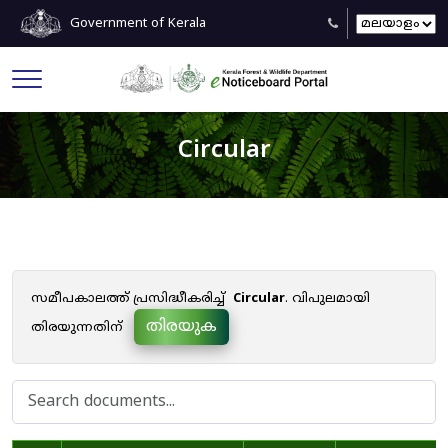
Government of Kerala
Circular
സമീപകാലത്ത് പ്രസിദ്ധീകരിച്ച്
Circular
. വിപുലമായി
തിരയുക
തിരയുന്നതിന്