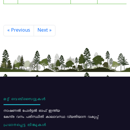
« Previous
Next »
മറ്റ് വെബ്സൈറ്റുകൾ
നാഷണൽ പോർട്ടൽ ഓഫ് ഇന്ത്യ
കേന്ദ്ര വനം പരിസ്ഥിതി കാലാവസ്ഥ വ്യതിയാന വകുപ്പ്
പ്രധാനപ്പെട്ട ലിങ്കുകൾ