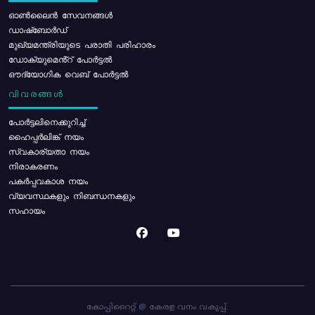
ഓൺലൈൻ സേവനങ്ങൾ
ഡാഷ്ബോർഡ്
മുഖ്യമന്ത്രിയുടെ പരാതി പരിഹാരം
ഡോക്യുമെൻ്റ് പോർട്ടൽ
ഔദ്യോഗിക വെബ് പോർട്ടൽ
വിവരങ്ങൾ
പോര്‍ട്ടലിനെക്കുറിച്ച്
ഹൈപ്പർലിങ്ക് നയം
സ്വകാര്യതാ നയം
നിരാകരണം
പകർപ്പവകാശ നയം
വ്യവസ്ഥകളും നിബന്ധനകളും
സഹായം
കോപ്പിറൈറ്റ് @ കേരള വനം വകുപ്പ്.