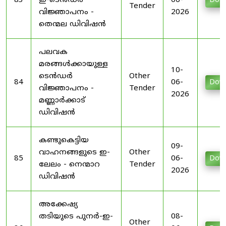
83
ഇ-ടെൻഡർ
06-
Dow
Tender
വിജ്ഞാപനം -
2026
തെന്മല ഡിവിഷൻ
പലവക
മരങ്ങൾക്കായുള്ള
10-
ടെൻഡർ
Other
84
06-
Dow
വിജ്ഞാപനം -
Tender
2026
മണ്ണാർക്കാട്
ഡിവിഷൻ
കണ്ടുകെട്ടിയ
09-
വാഹനങ്ങളുടെ ഇ-
Other
85
06-
Dow
ലേലം - നെന്മാറ
Tender
2026
ഡിവിഷൻ
അക്കേഷ്യ
തടിയുടെ പുനർ-ഇ-
08-
Other