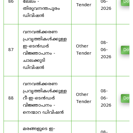
86
ലേലം -
06-
Dow
Tender
തിരുവനന്തപുരം
2026
ഡിവിഷൻ
വനവൽക്കരണ
പ്രവൃത്തികൾക്കുള്ള
08-
ഇ-ടെൻഡർ
Other
87
06-
Dow
വിജ്ഞാപനം -
Tender
2026
ചാലക്കുടി
ഡിവിഷൻ
വനവൽക്കരണ
പ്രവൃത്തികൾക്കുള്ള
08-
Other
88
റീ-ഇ-ടെൻഡർ
06-
Dow
Tender
വിജ്ഞാപനം -
2026
നെന്മാറ ഡിവിഷൻ
മരങ്ങളുടെ ഇ-
08-