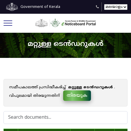
Government of Kerala
മറ്റുള്ള ടെൻഡറുകൾ
സമീപകാലത്ത് പ്രസിദ്ധീകരിച്ച്
മറ്റുള്ള ടെൻഡറുകൾ
.
തിരയുക
വിപുലമായി തിരയുന്നതിന്