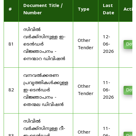
Document Title /
Last
#
Type
Actio
Number
Date
സിവിൽ
വർക്ക്സിനുള്ള ഇ-
12-
Other
81
ടെൻഡർ
06-
Dow
Tender
വിജ്ഞാപനം -
2026
നെന്മാറ ഡിവിഷൻ
വനവൽക്കരണ
പ്രവൃത്തികൾക്കുള്ള
11-
Other
82
ഇ-ടെൻഡർ
06-
Dow
Tender
വിജ്ഞാപനം -
2026
തെന്മല ഡിവിഷൻ
സിവിൽ
വർക്ക്സിനുള്ള റീ-
11-
Other