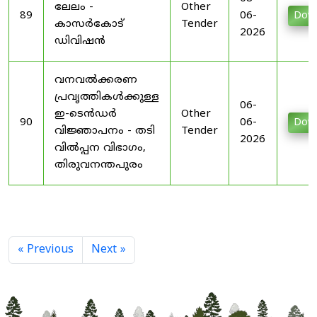
ലേലം -
Other
89
06-
Dow
കാസർകോട്
Tender
2026
ഡിവിഷൻ
വനവൽക്കരണ
പ്രവൃത്തികൾക്കുള്ള
06-
ഇ-ടെൻഡർ
Other
90
06-
Dow
വിജ്ഞാപനം - തടി
Tender
2026
വിൽപ്പന വിഭാഗം,
തിരുവനന്തപുരം
« Previous
Next »