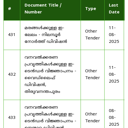
Document Title /
Last
#
Type
Number
Date
മരങ്ങൾക്കുള്ള ഇ-
11-
Other
431
ലേലം - നിലമ്പൂർ
08-
Tender
നോർത്ത് ഡിവിഷൻ
2025
വനവൽക്കരണ
പ്രവൃത്തികൾക്കുള്ള ഇ-
11-
ടെൻഡർ വിജ്ഞാപനം -
Other
432
08-
വൈഡ്‌ലൈഫ്
Tender
2025
ഡിവിഷൻ,
തിരുവനന്തപുരം
വനവൽക്കരണ
08-
പ്രവൃത്തികൾക്കുള്ള ഇ-
Other
433
08-
ടെൻഡർ വിജ്ഞാപനം -
Tender
2025