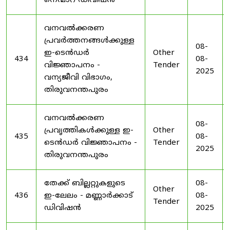
നെന്മാറ ഡിവിഷൻ
വനവൽക്കരണ
പ്രവർത്തനങ്ങൾക്കുള്ള
08-
ഇ-ടെൻഡർ
Other
434
08-
വിജ്ഞാപനം -
Tender
2025
വന്യജീവി വിഭാഗം,
തിരുവനന്തപുരം
വനവൽക്കരണ
08-
പ്രവൃത്തികൾക്കുള്ള ഇ-
Other
435
08-
ടെൻഡർ വിജ്ഞാപനം -
Tender
2025
തിരുവനന്തപുരം
തേക്ക് ബില്ലറ്റുകളുടെ
08-
Other
436
ഇ-ലേലം - മണ്ണാർക്കാട്
08-
Tender
ഡിവിഷൻ
2025