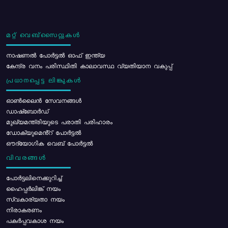
മറ്റ് വെബ്സൈറ്റുകൾ
നാഷണൽ പോർട്ടൽ ഓഫ് ഇന്ത്യ
കേന്ദ്ര വനം പരിസ്ഥിതി കാലാവസ്ഥ വ്യതിയാന വകുപ്പ്
പ്രധാനപ്പെട്ട ലിങ്കുകൾ
ഓൺലൈൻ സേവനങ്ങൾ
ഡാഷ്ബോർഡ്
മുഖ്യമന്ത്രിയുടെ പരാതി പരിഹാരം
ഡോക്യുമെൻ്റ് പോർട്ടൽ
ഔദ്യോഗിക വെബ് പോർട്ടൽ
വിവരങ്ങൾ
പോര്‍ട്ടലിനെക്കുറിച്ച്
ഹൈപ്പർലിങ്ക് നയം
സ്വകാര്യതാ നയം
നിരാകരണം
പകർപ്പവകാശ നയം