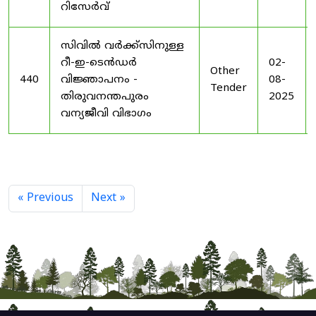
റിസേർവ്
സിവിൽ വർക്ക്സിനുള്ള
റീ-ഇ-ടെൻഡർ
02-
Other
440
വിജ്ഞാപനം -
08-
Tender
തിരുവനന്തപുരം
2025
വന്യജീവി വിഭാഗം
« Previous
Next »