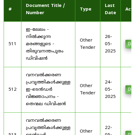
Document Title /
Last
#
Type
Act
Number
Date
ഇ-ലേലം -
നിൽക്കുന്ന
26-
Other
511
മരങ്ങളുടെ -
05-
Do
Tender
തിരുവനന്തപുരം
2025
ഡിവിഷൻ
വനവൽക്കരണ
പ്രവൃത്തികൾക്കുള്ള
24-
Other
512
ഇ-ടെൻഡർ
05-
Do
Tender
വിജ്ഞാപനം -
2025
തെന്മല ഡിവിഷൻ
വനവൽക്കരണ
പ്രവൃത്തികൾക്കുള്ള
22-
Other