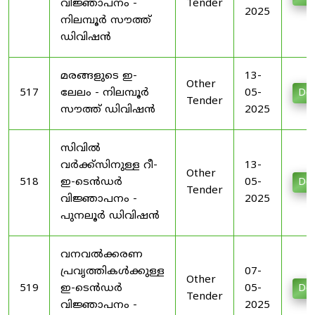
വിജ്ഞാപനം -
Tender
2025
നിലമ്പൂർ സൗത്ത്
ഡിവിഷൻ
മരങ്ങളുടെ ഇ-
13-
Other
517
ലേലം - നിലമ്പൂർ
05-
Do
Tender
സൗത്ത് ഡിവിഷൻ
2025
സിവിൽ
വർക്ക്സിനുള്ള റീ-
13-
Other
518
ഇ-ടെൻഡർ
05-
Do
Tender
വിജ്ഞാപനം -
2025
പുനലൂർ ഡിവിഷൻ
വനവൽക്കരണ
പ്രവൃത്തികൾക്കുള്ള
07-
Other
519
ഇ-ടെൻഡർ
05-
Do
Tender
വിജ്ഞാപനം -
2025