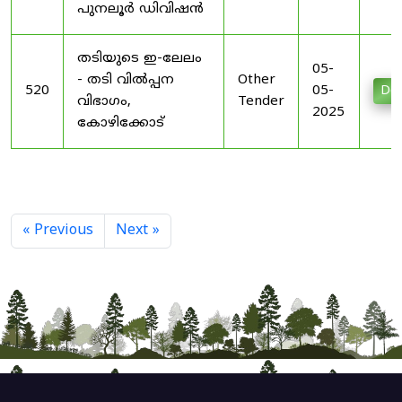
പുനലൂർ ഡിവിഷൻ
തടിയുടെ ഇ-ലേലം
05-
- തടി വിൽപ്പന
Other
520
05-
Do
വിഭാഗം,
Tender
2025
കോഴിക്കോട്
« Previous
Next »