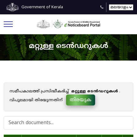
Government of Kerala
മറ്റുള്ള ടെൻഡറുകൾ
സമീപകാലത്ത് പ്രസിദ്ധീകരിച്ച്
മറ്റുള്ള ടെൻഡറുകൾ
.
തിരയുക
വിപുലമായി തിരയുന്നതിന്