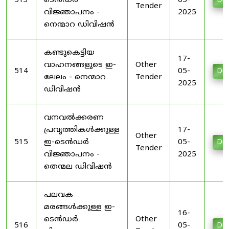
513
ടെൻഡർ
05-
Do
Tender
വിജ്ഞാപനം -
2025
നെന്മാറ ഡിവിഷൻ
കണ്ടുകെട്ടിയ
17-
വാഹനങ്ങളുടെ ഇ-
Other
514
05-
Do
ലേലം - നെന്മാറ
Tender
2025
ഡിവിഷൻ
വനവൽക്കരണ
പ്രവൃത്തികൾക്കുള്ള
17-
Other
515
ഇ-ടെൻഡർ
05-
Do
Tender
വിജ്ഞാപനം -
2025
തെന്മല ഡിവിഷൻ
പലവക
മരങ്ങൾക്കുള്ള ഇ-
16-
ടെൻഡർ
Other
516
05-
Do