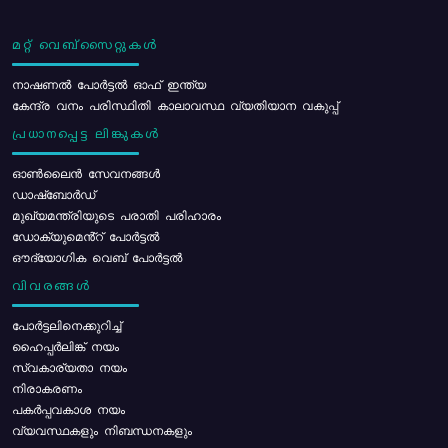
മറ്റ് വെബ്സൈറ്റുകൾ
നാഷണൽ പോർട്ടൽ ഓഫ് ഇന്ത്യ
കേന്ദ്ര വനം പരിസ്ഥിതി കാലാവസ്ഥ വ്യതിയാന വകുപ്പ്
പ്രധാനപ്പെട്ട ലിങ്കുകൾ
ഓൺലൈൻ സേവനങ്ങൾ
ഡാഷ്ബോർഡ്
മുഖ്യമന്ത്രിയുടെ പരാതി പരിഹാരം
ഡോക്യുമെൻ്റ് പോർട്ടൽ
ഔദ്യോഗിക വെബ് പോർട്ടൽ
വിവരങ്ങൾ
പോര്‍ട്ടലിനെക്കുറിച്ച്
ഹൈപ്പർലിങ്ക് നയം
സ്വകാര്യതാ നയം
നിരാകരണം
പകർപ്പവകാശ നയം
വ്യവസ്ഥകളും നിബന്ധനകളും